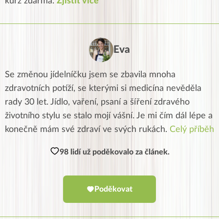
kurz zdarma.
Zjistit více
Eva
Se změnou jídelníčku jsem se zbavila mnoha
zdravotních potíží, se kterými si medicína nevěděla
rady 30 let. Jídlo, vaření, psaní a šíření zdravého
životního stylu se stalo mojí vášní. Je mi čím dál lépe a
konečně mám své zdraví ve svých rukách.
Celý příběh
98 lidí už poděkovalo za článek.
Poděkovat