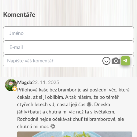
Komentáře
Magda
22. 11. 2025
Přílohová kaše bez brambor je asi poslední věc, která
čekala, až si ji oblíbím. A tak hlásím, že po téměř
čtyřech letech s Jj nastal její čas 😄. Dneska
jáhly+batat a chutná mi víc než ta s květákem.
Rozhodně nejde očekávat chuť té bramborové, ale
chutná mi moc 😋.