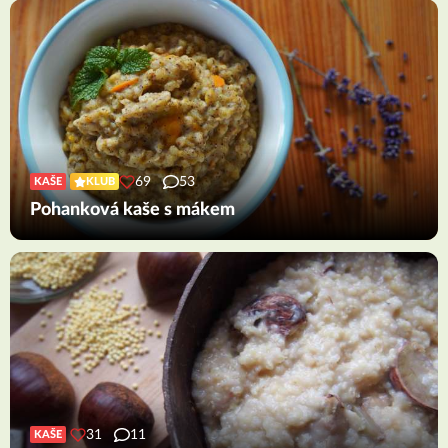
69
53
KAŠE
KLUB
Pohanková kaše s mákem
31
11
KAŠE