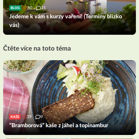
80
31
BLOG
Jedeme k vám s kurzy vaření! (Termíny blízko
vás)
Čtěte více na toto téma
39
9
KAŠE
“Bramborová” kaše z jáhel a topinambur