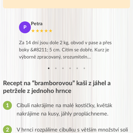
Petra
Ma
P
M
★★★★★
★
k,
Za 14 dní jsou dole 2 kg, obvod v pase a přes
Dnes jse
znání pro
boky &#8211; 5 cm. Cítím se dobře. Kurz je
zapadlé p
…
výborně zpracovaný, srozumiteln…
od EVY. 
Recept na “bramborovou” kaši z jáhel a
petržele z jednoho hrnce
Cibuli nakrájíme na malé kostičky, květák
nakrájíme na kusy, jáhly propláchneme.
V hrnci rozpálíme cibulku s větším množství soli