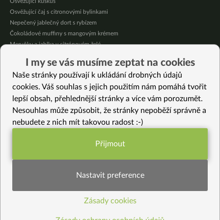
Osvěžující kuskus
Osvěžující čaj s citronovými bylinkami
Nepečený jablečný dort s rybízem
Čokoládové muffiny s mangovým krémem
Meruňky a jablka v citrónovém želé
Krémová zeleninová polévka s koprem a vločkami
I my se vás musíme zeptat na cookies
Celozrnná rýže basmati se zeleninou
Naše stránky používají k ukládání drobných údajů
Citrónové muffiny s borůvkovým krémem
cookies. Váš souhlas s jejich použitím nám pomáhá tvořit
lepší obsah, přehlednější stránky a více vám porozumět.
Vybrané recepty
Nesouhlas může způsobit, že stránky nepoběží správně a
Pečená dýně
nebudete z nich mít takovou radost :-)
Zelené Shishimai ve woku
Podzimní strozzapreti s tempehem
Přijmout
Dvoubarevné sušenky
Funkční nastavení potřebujeme (vždy
Čajot s tempehem
aktivní)
Čoko-třešňové košíčky
Nastavit preference
Čokoládové pralinky s náplní
Carpaccio z řepy Chioggia
Zásady cookies
Statistiky pro lepší obsah
Podzimní duet
Meruňkové minidortíky bez lepku