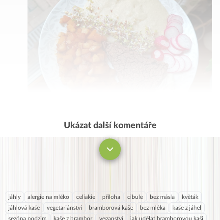
Ukázat další komentáře
Komentovat
jáhly
alergie na mléko
celiakie
příloha
cibule
bez másla
květák
jáhlová kaše
vegetariánství
bramborová kaše
bez mléka
kaše z jáhel
sezóna podzim
kaše z brambor
veganství
jak udělat bramborovou kaši