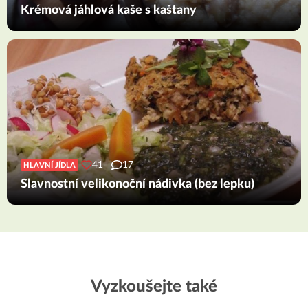
Krémová jáhlová kaše s kaštany
41
17
HLAVNÍ JÍDLA
Slavnostní velikonoční nádivka (bez lepku)
Vyzkoušejte také