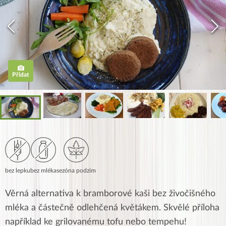
Přidat
bez lepku
bez mléka
sezóna podzim
Věrná alternativa k bramborové kaši bez živočišného
mléka a částečně odlehčená květákem. Skvělé příloha
například ke grilovanému tofu nebo tempehu!