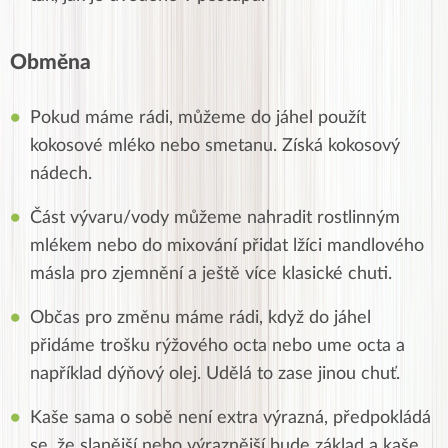
Obměna
Pokud máme rádi, můžeme do jáhel použít
kokosové mléko nebo smetanu. Získá kokosový
nádech.
Část vývaru/vody můžeme nahradit rostlinným
mlékem nebo do mixování přidat lžíci mandlového
másla pro zjemnění a ještě více klasické chuti.
Občas pro změnu máme rádi, když do jáhel
přidáme trošku rýžového octa nebo ume octa a
například dýňový olej. Udělá to zase jinou chuť.
Kaše sama o sobě není extra výrazná, předpokládá
se, že slanější nebo výraznější bude základ a kaše