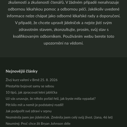
zkušenosti a zkušenosti čtenářů. V žádném případě nenahrazuje
odbornou lékařskou pomoc a odbornou péči. Jakékoliv uvedené
informace nelze chápat jako odborné lékařské rady a doporučení.
V případě, že chcete upravit jídelníček a nejste jistí svým
zdravotním stavem, zkonzultujte, prosím, svůj stav s
kvalifikovaným odborníkem. Používáním webu berete toto
upozornění na vědomí.
Nejnovější články
Živý kurz vaření v Brně 25. 8. 2026
Přestaňte bojovat samy se sebou
10 tipů, jak zpracovat letní jablíčka
Už vás unavuje, že někdo pořád řeší, jak byste měla vypadat?
Pět kilo mít a nemít je podstatný rozdíl!
Jak podpořit své zdraví v srpnu
Nezměnila jsem jen jídelníček. Změnila jsem celý svůj život. (Jana, 46 let)
Neumírej: Proč chce žít Bryan Johnson déle