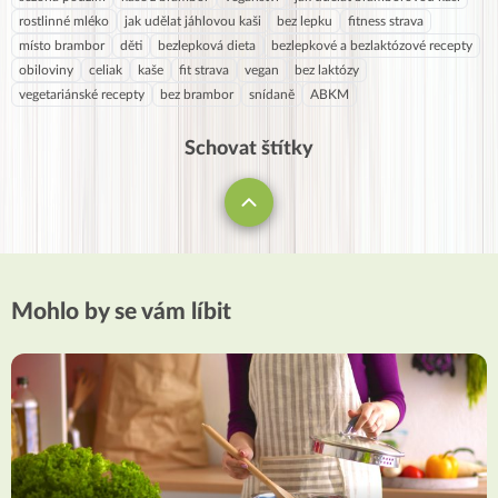
rostlinné mléko
jak udělat jáhlovou kaši
bez lepku
fitness strava
místo brambor
děti
bezlepková dieta
bezlepkové a bezlaktózové recepty
obiloviny
celiak
kaše
fit strava
vegan
bez laktózy
vegetariánské recepty
bez brambor
snídaně
ABKM
Schovat štítky
Mohlo by se vám líbit