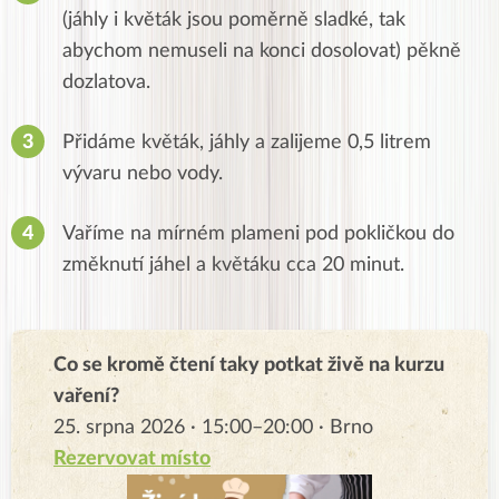
(jáhly i květák jsou poměrně sladké, tak
abychom nemuseli na konci dosolovat) pěkně
dozlatova.
Přidáme květák, jáhly a zalijeme 0,5 litrem
vývaru nebo vody.
Vaříme na mírném plameni pod pokličkou do
změknutí jáhel a květáku cca 20 minut.
Co se kromě čtení taky potkat živě na kurzu
vaření?
25. srpna 2026 · 15:00–20:00 · Brno
Rezervovat místo