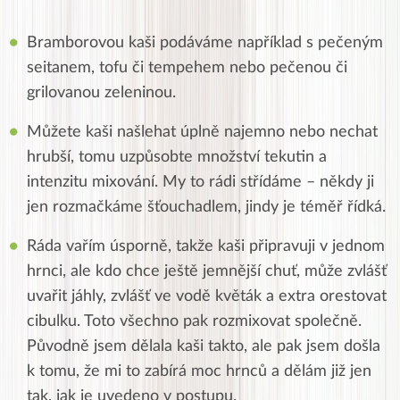
Bramborovou kaši podáváme například s pečeným
seitanem, tofu či tempehem nebo pečenou či
grilovanou zeleninou.
Můžete kaši našlehat úplně najemno nebo nechat
hrubší, tomu uzpůsobte množství tekutin a
intenzitu mixování. My to rádi střídáme – někdy ji
jen rozmačkáme šťouchadlem, jindy je téměř řídká.
Ráda vařím úsporně, takže kaši připravuji v jednom
hrnci, ale kdo chce ještě jemnější chuť, může zvlášť
uvařit jáhly, zvlášť ve vodě květák a extra orestovat
cibulku. Toto všechno pak rozmixovat společně.
Původně jsem dělala kaši takto, ale pak jsem došla
k tomu, že mi to zabírá moc hrnců a dělám již jen
tak, jak je uvedeno v postupu.