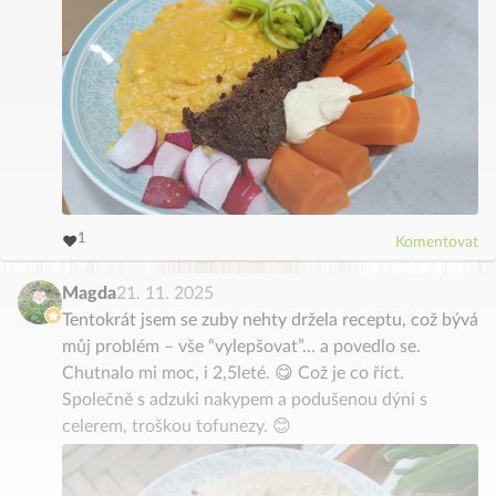
3
4
2
5
1
6
❤️
Komentovat
0
7
8
9
Magda
21. 11. 2025
Tentokrát jsem se zuby nehty držela receptu, což bývá
můj problém – vše “vylepšovat”… a povedlo se.
Chutnalo mi moc, i 2,5leté. 😋 Což je co říct.
Společně s adzuki nakypem a podušenou dýni s
celerem, troškou tofunezy. 😊