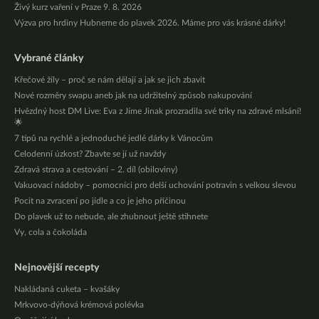
Živý kurz vaření v Praze 9. 8. 2026
Výzva pro hrdiny Hubneme do plavek 2026. Máme pro vás krásné dárky!
Vybrané články
Křečové žíly – proč se nám dělají a jak se jich zbavit
Nové rozměry swapu aneb jak na udržitelný způsob nakupování
Hvězdný host DM Live: Eva z Jíme Jinak prozradila své triky na zdravé mlsání!
🌟
7 tipů na rychlé a jednoduché jedlé dárky k Vánocům
Celodenní úzkost? Zbavte se jí už navždy
Zdravá strava a cestování – 2. díl (obiloviny)
Vakuovací nádoby – pomocníci pro delší uchování potravin s velkou slevou
Pocit na zvracení po jídle a co je jeho příčinou
Do plavek už to nebude, ale zhubnout ještě stihnete
Vy, cola a čokoláda
Nejnovější recepty
Nakládaná cuketa – kvašáky
Mrkvovo-dýňová krémová polévka