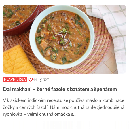
44
27
HLAVNÍ JÍDLA
Dal makhani – černé fazole s batátem a špenátem
V klasickém indickém receptu se používá máslo a kombinace
čočky a černých fazolí. Nám moc chutná tahle zjednodušená
rychlovka – velmi chutná omáčka s
...