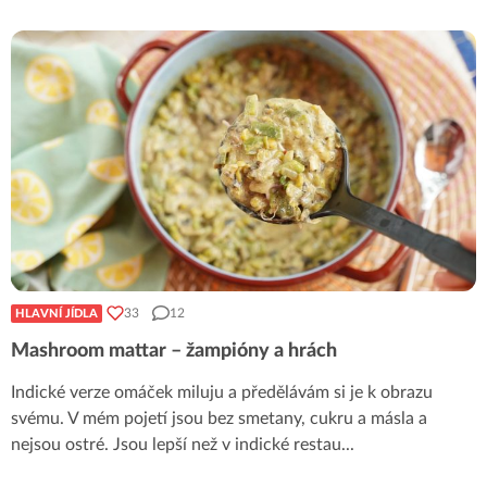
33
12
HLAVNÍ JÍDLA
Mashroom mattar – žampióny a hrách
Indické verze omáček miluju a předělávám si je k obrazu
svému. V mém pojetí jsou bez smetany, cukru a másla a
nejsou ostré. Jsou lepší než v indické restau
...