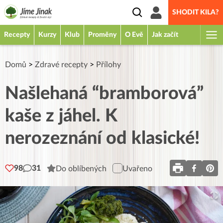
SHODIT KILA?
Recepty
Kurzy
Klub
Proměny
O Evě
Jak začít
Domů
>
Zdravé recepty
>
Přílohy
Našlehaná “bramborová”
kaše z jáhel. K
nerozeznání od klasické!
98
31
Do oblíbených
Uvařeno