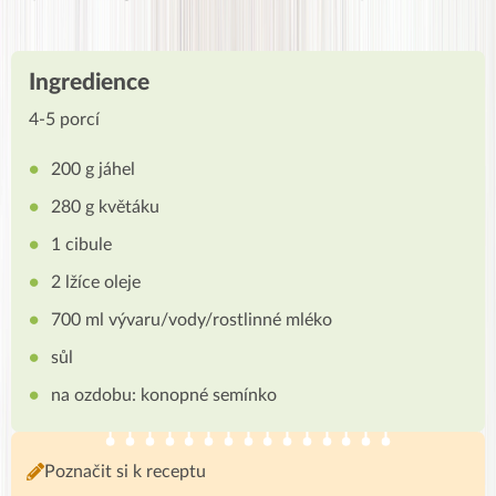
Ingredience
4-5 porcí
200 g jáhel
280 g květáku
1 cibule
2 lžíce oleje
700 ml vývaru/vody/rostlinné mléko
sůl
na ozdobu: konopné semínko
Poznačit si k receptu