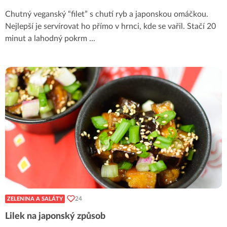
Chutný veganský “filet” s chutí ryb a japonskou omáčkou.
Nejlepší je servírovat ho přímo v hrnci, kde se vařil. Stačí 20
minut a lahodný pokrm
...
24
ZELENINA A SALÁTY
Lilek na japonský způsob