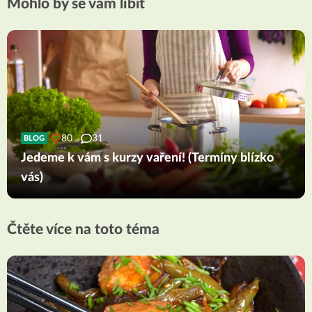
Mohlo by se vám líbit
80
31
BLOG
Jedeme k vám s kurzy vaření! (Termíny blízko
vás)
Čtěte více na toto téma