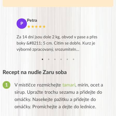
Petra
Ma
P
M
★★★★★
★
k,
Za 14 dní jsou dole 2 kg, obvod v pase a přes
Dnes jse
znání pro
boky &#8211; 5 cm. Cítím se dobře. Kurz je
zapadlé p
…
výborně zpracovaný, srozumiteln…
od EVY. 
Recept na nudle Zaru soba
V mističce rozmíchejte
tamari
, mirin, ocet a
sirup. Upražte trochu sezamu a přidejte do
omáčky. Nasekejte pažitku a přidejte do
omáčky. Promíchejte a dejte do lednice.