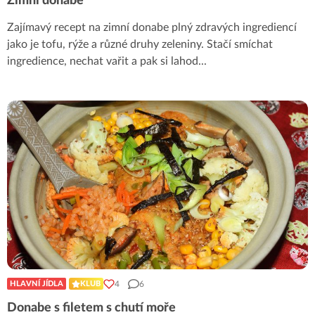
Zimní donabe
Zajímavý recept na zimní donabe plný zdravých ingrediencí
jako je tofu, rýže a různé druhy zeleniny. Stačí smíchat
ingredience, nechat vařit a pak si lahod
...
4
6
HLAVNÍ JÍDLA
KLUB
Donabe s filetem s chutí moře