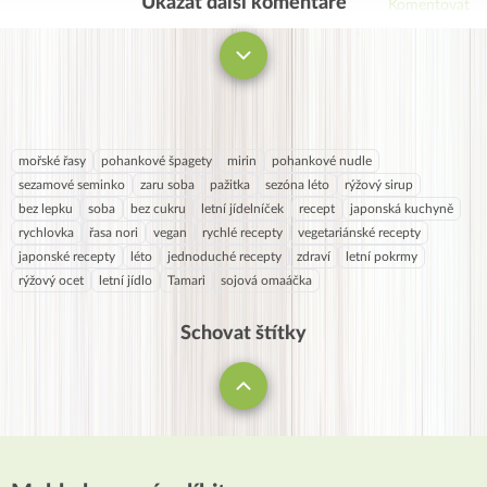
Ukázat další komentáře
Komentovat
mořské řasy
pohankové špagety
mirin
pohankové nudle
sezamové seminko
zaru soba
pažitka
sezóna léto
rýžový sirup
bez lepku
soba
bez cukru
letní jídelníček
recept
japonská kuchyně
rychlovka
řasa nori
vegan
rychlé recepty
vegetariánské recepty
japonské recepty
léto
jednoduché recepty
zdraví
letní pokrmy
rýžový ocet
letní jídlo
Tamari
sojová omaáčka
Schovat štítky