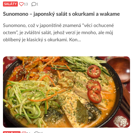
13
1
SALÁTY
Sunomono – japonský salát s okurkami a wakame
Sunomono, což v japonštině znamená “věci ochucené
octem”, je zvláštní salát, jehož verzí je mnoho, ale můj
oblíbený je klasický s okurkami. Kon
...