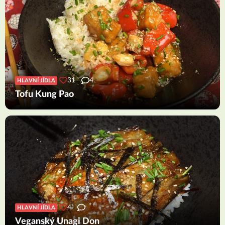
31
4
HLAVNÍ JÍDLA
Tofu Kung Pao
4
HLAVNÍ JÍDLA
Veganský Unagi Don