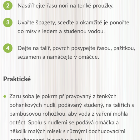
Nastříhejte řasu nori na tenké proužky.
Uvařte špagety, sceďte a okamžitě je ponořte
do mísy s ledem a studenou vodou.
Dejte na talíř, povrch posypejte řasou, pažitkou,
sezamem a namáčejte v omáčce.
Praktické
Zaru soba je pokrm připravovaný z tenkých
pohankových nudlí, podávaný studený, na talířích s
bambusovou rohožkou, aby voda z vaření mohla
odtéct. Spolu s nudlemi se podává omáčka a
několik malých misek s různými dochucovacími