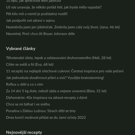
10 tipů, jak zpracovat letní jablíčka
Už vás unavuje, že někdo pořád řeší, jak byste měla vypadat?
Pět kilo mít a nemít je podstatný rozdíl!
Jak podpořit své zdraví v srpnu
Nezměnila jsem jen jídelníček. Změnila jsem celý svůj život. (Jana, 46 let)
Neumírej: Proč chce žít Bryan Johnson déle
Vybrané články
Těhotenské úlety, lepek a odstavování druhorozeného (Neli, 28 let)
Cítím se svěží a fit (Eva, 68 let)
11 receptů na nejlepší ořechové cukroví: Čerstvá inspirace pro vaše pečení
Jak jednoduše dosáhnout přání a snů? Využijte brainstorming!
Reflux u dětí a co s ním
Za 14 dní 5 kg dole, nebolí záda a nejsem unavená (Bára, 31 let)
Dýňománie: 40x inspirace na zdravé recepty z dýně
Chce se mi běhat i ve sněhu
Poradna s Dášou Lužnou: Strach dětí ze tmy
Dnes končí možnost přidat se do Jarní očisty 2022
Nejnovější recepty