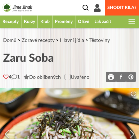
SHODIT KILA?
Recepty
Kurzy
Klub
Proměny
O Evě
Jak začít
Domů
>
Zdravé recepty
>
Hlavní jídla
>
Těstoviny
Zaru Soba
4
1
Do oblíbených
Uvařeno