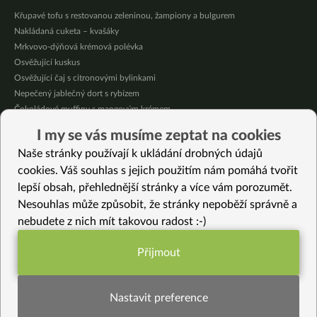
Křupavé tofu s restovanou zeleninou, žampiony a bulgurem
Nakládaná cuketa – kvašáky
Mrkvovo-dýňová krémová polévka
Osvěžující kuskus
Osvěžující čaj s citronovými bylinkami
Nepečený jablečný dort s rybízem
Čokoládové muffiny s mangovým krémem
Meruňky a jablka v citrónovém želé
I my se vás musíme zeptat na cookies
Krémová zeleninová polévka s koprem a vločkami
Naše stránky používají k ukládání drobných údajů
Celozrnná rýže basmati se zeleninou
cookies. Váš souhlas s jejich použitím nám pomáhá tvořit
lepší obsah, přehlednější stránky a více vám porozumět.
Vybrané recepty
Nesouhlas může způsobit, že stránky nepoběží správně a
Citrónové muffiny s borůvkovým krémem
nebudete z nich mít takovou radost :-)
Horké jablečné pyré
Bezlepkový semínkový chlebík
Přijmout
Italská focaccia s aromatickými bylinkami a olejnatými semeny
Funkční nastavení potřebujeme (vždy
Mandorella – veganský domací sýr
aktivní)
Karobová “čokoládová” poleva
Nastavit preference
Krémová quinoa