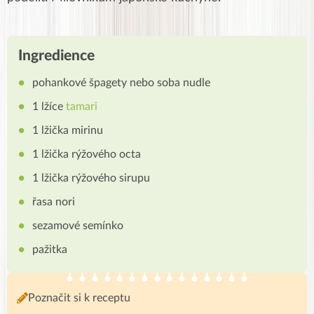
Ingredience
pohankové špagety nebo soba nudle
1 lžíce
tamari
1 lžička mirinu
1 lžička rýžového octa
1 lžička rýžového sirupu
řasa nori
sezamové semínko
pažitka
Poznačit si k receptu