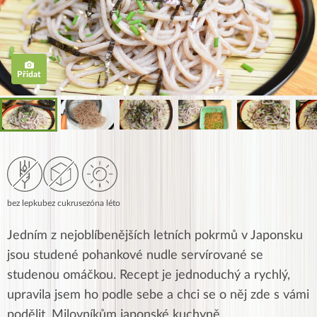
Přidat
bez lepku
bez cukru
sezóna léto
Jedním z nejoblíbenějších letních pokrmů v Japonsku
jsou studené pohankové nudle servírované se
studenou omáčkou. Recept je jednoduchý a rychlý,
upravila jsem ho podle sebe a chci se o něj zde s vámi
podělit. Milovníkům japonské kuchyně.