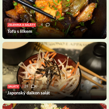
4
ZELENINA A SALÁTY
Tofu s lilkem
28
6
SALÁTY
Japonský daikon salát