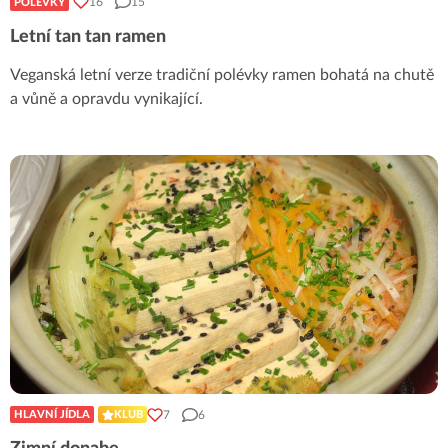
16
15
POLÉVKY
Letní tan tan ramen
Veganská letní verze tradiční polévky ramen bohatá na chutě
a vůně a opravdu vynikající.
7
6
HLAVNÍ JÍDLA
KLUB