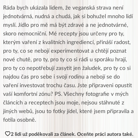
Ráda bych ukázala lidem, že veganská strava není
jednotvárná, nudná a chudá, jak si bohužel mnoho lidí
myslí. Jídlo pro mě má být zdravé a ne jednotvárné,
skoro nemocniční. Mé recepty jsou určeny pro ty,
kterým vaření z kvalitních ingrediencí, přináší radost,
pro ty, co se nebojí experimentovat a chtějí poznat
nové chutě, pro ty, pro ty co si rádi u sporáku hrají,
pro ty co nepotřebují zasytit jen žaludek, pro ty co si
najdou čas pro sebe i svojí rodinu a nebojí se do
vaření investovat trochu času. Jste připraveni opustit
vaší komfortní zónu? PS. Všechny fotografie v mých
článcích a receptech jsou moje, nejsou stáhnuté z
jiných webů, jsou to fotky jídel, které jsem připravila a
fotila osobně.
2 lidi už poděkovali za článek. Oceňte práci autora také.