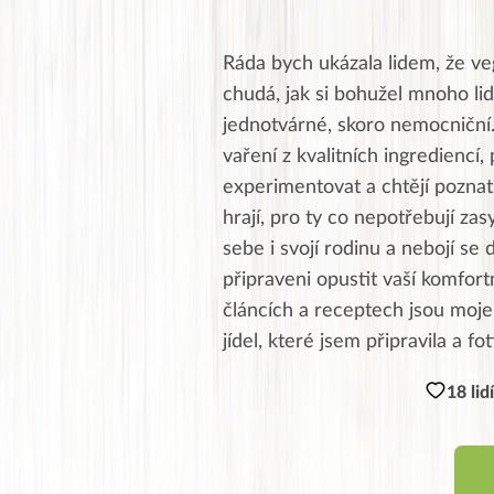
Ráda bych ukázala lidem, že ve
chudá, jak si bohužel mnoho lid
jednotvárné, skoro nemocniční
vaření z kvalitních ingrediencí, 
experimentovat a chtějí poznat 
hrají, pro ty co nepotřebují zas
sebe i svojí rodinu a nebojí se 
připraveni opustit vaší komfor
článcích a receptech jsou moje,
jídel, které jsem připravila a fo
18 lid