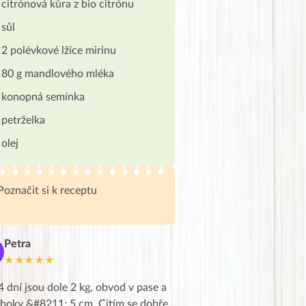
citrónová kůra z bio citrónu
sůl
2 polévkové lžíce mirinu
80 g mandlového mléka
konopná semínka
petrželka
olej
Poznačit si k receptu
Petra
Marie
M
★★★★★
★★★★★
4 dní jsou dole 2 kg, obvod v pase a
Dnes jsem to konečně vytáh
 boky &#8211; 5 cm. Cítím se dobře.
zapadlé pošty a poslechla j