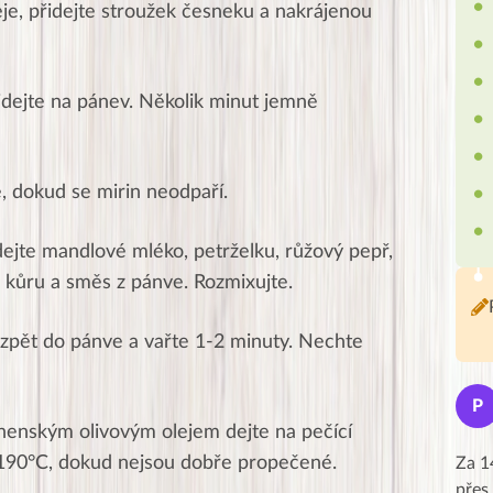
eje, přidejte stroužek česneku a nakrájenou
idejte na pánev.
Několik minut jemně
, dokud se mirin neodpaří.
jte mandlové mléko, petrželku, růžový pepř,
u kůru a směs z pánve.
Rozmixujte.
zpět do pánve a vařte 1-2 minuty. Nechte
Jana
J
P
★★★★★
enským olivovým olejem dejte na pečící
 190°C, dokud nejsou dobře propečené.
Moc Vám všem děkuji za krásný pátek,
Za 1
obzvlášť velké poděkování, obdiv a
přes