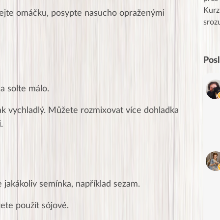
uznání pro hlavní dvojici Peťa a Gábi!! 👏
Kurz
idejte omáčku, posypte nasucho opraženými
Posílá…
sroz
Pos
a solte málo.
tak vychladlý. Můžete rozmixovat více dohladka
.
 jakákoliv semínka, například sezam.
te použít sójové.