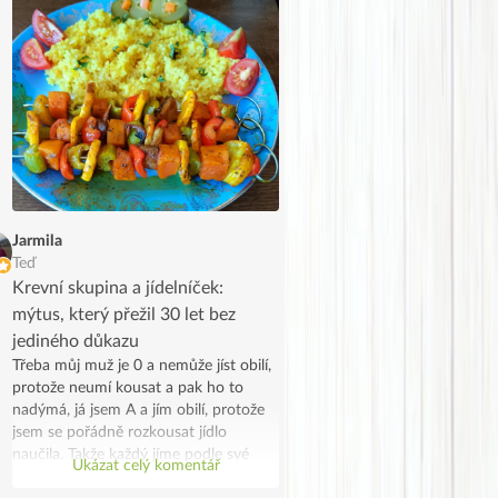
Jarmila
Teď
Krevní skupina a jídelníček:
mýtus, který přežil 30 let bez
jediného důkazu
Třeba můj muž je 0 a nemůže jíst obilí,
protože neumí kousat a pak ho to
nadýmá, já jsem A a jím obilí, protože
jsem se pořádně rozkousat jídlo
naučila. Takže každý jíme podle své
Ukázat celý komentář
skupiny, on z lenosti a já protože se to