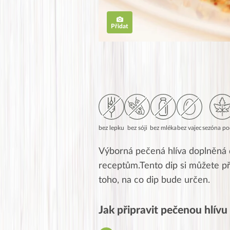
Přidat
bez lepku
bez sóji
bez mléka
bez vajec
sezóna po
Výborná pečená hlíva doplněná d
receptům.Tento dip si můžete při
toho, na co dip bude určen.
Jak připravit pečenou hlív