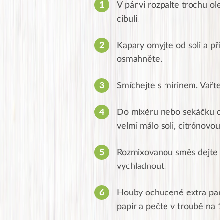
V pánvi rozpalte trochu ol
cibuli.
Kapary omyjte od soli a př
osmahněte.
Smíchejte s mirinem.
Vařte
Do mixéru nebo sekáčku de
velmi málo soli, citrónovo
Rozmixovanou směs dejte 
vychladnout.
Houby ochucené extra pan
papír a pečte v troubě na