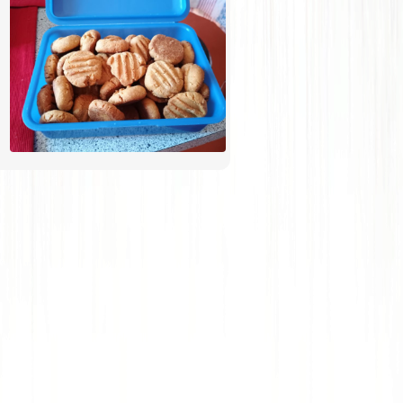
tahini a rýžová mouka, takže jsou z
kukuřičné mouky a z půlky z tahini a z
půlky z mandlovo kokosového másla.
A jsou snad ještě lepší! Stále se
přesvědčuji, že zdravé je dobré😁😁.
Na vánoce je slepím marmeládou jako
linecké, připomínají mi ho. Ale je
pravda, že běžným strávníkům asi
nechutnají (i když já nechápu jak
někomu můžou nechutnat), táta i
brácha říkali, že jsou hořké