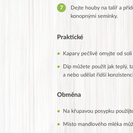
Dejte houby na talíř a př
konopnými semínky.
Praktické
Kapary pečlivě omyjte od soli 
Dip můžete použít jak teplý, 
a nebo udělat řidší konzistenci
Obměna
Na křupavou posypku použijte
Místo mandlového mléka může