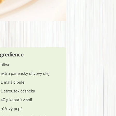
ngredience
hlíva
extra panenský olivový olej
1 malá cibule
1 stroužek česneku
40 g kaparů v soli
růžový pepř