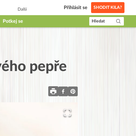
Přihlásit se
SHODIT KILA?
Další
Potkej se
Hledat
vého pepře