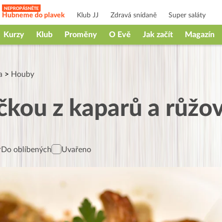
Hubneme do plavek
Klub JJ
Zdravá snídaně
Super saláty
Kurzy
Klub
Proměny
O Evě
Jak začít
Magazín
a
>
Houby
čkou z kaparů a růžo
Do oblíbených
Uvařeno