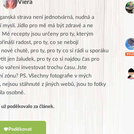
Viera
ganská strava není jednotvárná, nudná a
í myslí. Jídlo pro mě má být zdravé a ne
. Mé recepty jsou určeny pro ty, kterým
přináší radost, pro ty, co se nebojí
nové chutě, pro ty, pro ty co si rádi u sporáku
KU
ytit jen žaludek, pro ty co si najdou čas pro
do vaření investovat trochu času. Jste
tní zónu? PS. Všechny fotografie v mých
 nejsou stáhnuté z jiných webů, jsou to fotky
tila osobně.
í už poděkovalo za článek.
Poděkovat