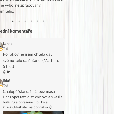
 je výborně zpracovaný,
videa od EVY. Koho by nepř
umiteln…
tahl…
lední komentáře
Lenka
Teď
Po rakovině jsem chtěla dát
svému tělu další šanci (Martina,
51 let)
👍❤️
liduš
Teď
Chalupářské ražničí bez masa
Dnes opět ražniči zeleninové a s kaší z
bulguru a opražené cibulky a
kvašák.Neskutečná dobrůtka.😋