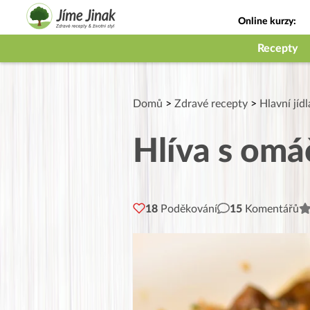
Online kurzy:
Jak na babičky
Recepty
Domů
>
Zdravé recepty
>
Hlavní jídl
Hlíva s omá
18
Poděkování
15
Komentářů