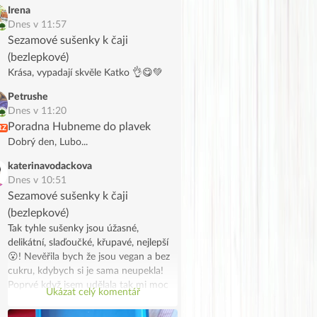
náhodou potkalo. Jen takový vtip.
Irena
Dnes v 11:57
Sezamové sušenky k čaji
(bezlepkové)
Krása, vypadají skvěle Katko 👌😋💚
Petrushe
Dnes v 11:20
Poradna Hubneme do plavek
RZ
Dobrý den, Lubo...
katerinavodackova
Dnes v 10:51
Sezamové sušenky k čaji
(bezlepkové)
Tak tyhle sušenky jsou úžasné,
delikátní, slaďoučké, křupavé, nejlepší
😮! Nevěřila bych že jsou vegan a bez
cukru, kdybych si je sama neupekla!
Poprvé když jsem udělala tak mi moc
Ukázat celý komentář
chutnaly, tak jsem udělala dvojitou
dávku s úpravami protože mi došlo