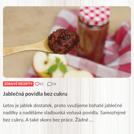
85
18
ZDRAVÉ RECEPTY
Jablečná povidla bez cukru
Letos je jablek dostatek, proto využijeme bohaté jablečné
nadílky a naděláme slaďounká voňavá povidla. Samozřejmě
bez cukru. A také skoro bez práce. Žádné
...