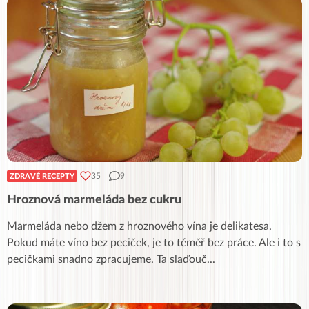
35
9
ZDRAVÉ RECEPTY
Hroznová marmeláda bez cukru
Marmeláda nebo džem z hroznového vína je delikatesa.
Pokud máte víno bez peciček, je to téměř bez práce. Ale i to s
pecičkami snadno zpracujeme. Ta slaďouč
...