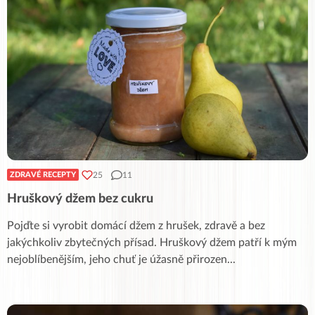
25
11
ZDRAVÉ RECEPTY
Hruškový džem bez cukru
Pojďte si vyrobit domácí džem z hrušek, zdravě a bez
jakýchkoliv zbytečných přísad. Hruškový džem patří k mým
nejoblíbenějším, jeho chuť je úžasně přirozen
...