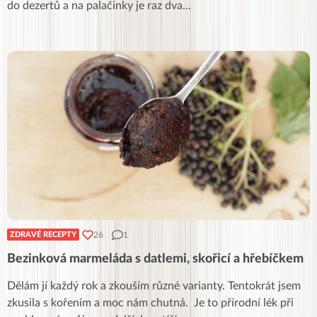
do dezertů a na palačinky je raz dva
...
26
1
ZDRAVÉ RECEPTY
Bezinková marmeláda s datlemi, skořicí a hřebíčkem
Dělám jí každý rok a zkouším různé varianty. Tentokrát jsem
zkusila s kořením a moc nám chutná. Je to přírodní lék při