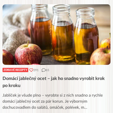
291
65
ZDRAVÉ RECEPTY
Domácí jablečný ocet – jak ho snadno vyrobit krok
po kroku
Jablíček je všude plno – vyrobte si z nich snadno a rychle
domácí jablečný ocet za pár korun. Je výborným
dochucovadlem do salátů, omáček, polévek, m
...