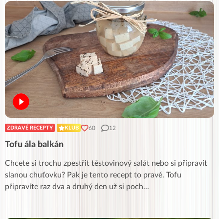
60
12
ZDRAVÉ RECEPTY
KLUB
Tofu ála balkán
Chcete si trochu zpestřit těstovinový salát nebo si připravit
slanou chuťovku? Pak je tento recept to pravé. Tofu
připravíte raz dva a druhý den už si poch
...