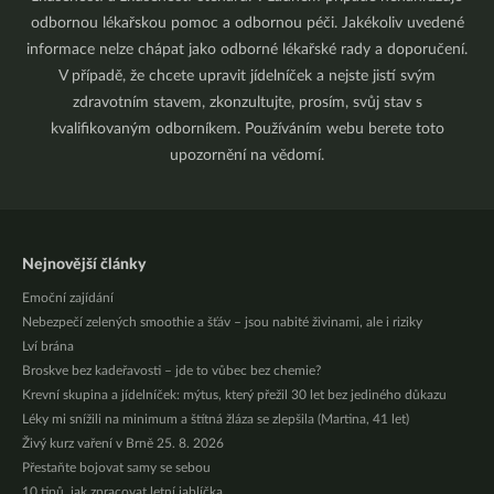
odbornou lékařskou pomoc a odbornou péči. Jakékoliv uvedené
informace nelze chápat jako odborné lékařské rady a doporučení.
V případě, že chcete upravit jídelníček a nejste jistí svým
zdravotním stavem, zkonzultujte, prosím, svůj stav s
kvalifikovaným odborníkem. Používáním webu berete toto
upozornění na vědomí.
Nejnovější články
Emoční zajídání
Nebezpečí zelených smoothie a šťáv – jsou nabité živinami, ale i riziky
Lví brána
Broskve bez kadeřavosti – jde to vůbec bez chemie?
Krevní skupina a jídelníček: mýtus, který přežil 30 let bez jediného důkazu
Léky mi snížili na minimum a štítná žláza se zlepšila (Martina, 41 let)
Živý kurz vaření v Brně 25. 8. 2026
Přestaňte bojovat samy se sebou
10 tipů, jak zpracovat letní jablíčka