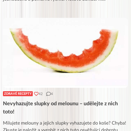
42
4
ZDRAVÉ RECEPTY
Nevyhazujte slupky od melounu – udělejte z nich
toto!
Milujete melouny a jejich slupky vyhazujete do koše? Chyba!
Zkuste je naložit a vyrobit z nich tuto osvěžující dobrotu.