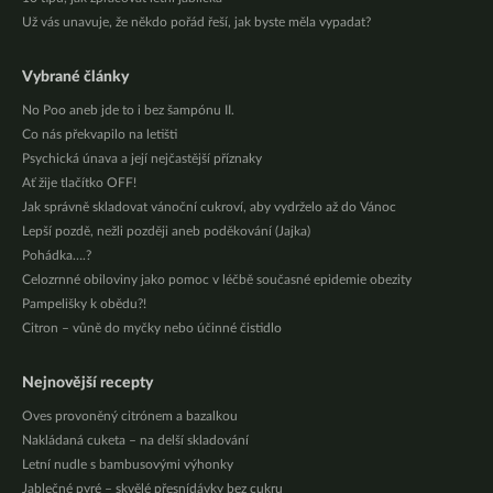
Už vás unavuje, že někdo pořád řeší, jak byste měla vypadat?
Vybrané články
No Poo aneb jde to i bez šampónu II.
Co nás překvapilo na letišti
Psychická únava a její nejčastější příznaky
Ať žije tlačítko OFF!
Jak správně skladovat vánoční cukroví, aby vydrželo až do Vánoc
Lepší pozdě, nežli později aneb poděkování (Jajka)
Pohádka….?
Celozrnné obiloviny jako pomoc v léčbě současné epidemie obezity
Pampelišky k obědu?!
Citron – vůně do myčky nebo účinné čistidlo
Nejnovější recepty
Oves provoněný citrónem a bazalkou
Nakládaná cuketa – na delší skladování
Letní nudle s bambusovými výhonky
Jablečné pyré – skvělé přesnídávky bez cukru