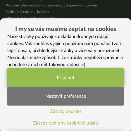
Křupavé tofu s restovanou zeleninou, žampiony a bulgurem
Nakládaná cuketa – kvašáky
Mrkvovo-dýňová krémová polévka
Osvěžující kuskus
I my se vás musíme zeptat na cookies
Osvěžující čaj s citronovými bylinkami
Naše stránky používají k ukládání drobných údajů
Nepečený jablečný dort s rybízem
cookies. Váš souhlas s jejich použitím nám pomáhá tvořit
lepší obsah, přehlednější stránky a více vám porozumět.
Vybrané recepty
Nesouhlas může způsobit, že stránky nepoběží správně a
Indické plněné taštičky Litti jinak
nebudete z nich mít takovou radost :-)
Makové sušenky (bezlepkové)
Fazolová polévka s koprem
Přijmout
Ječné palačinky se švestkovým rozvarem
Funkční nastavení potřebujeme (vždy
Hrachová kaše s ořechy
aktivní)
Smažené bedly
Nastavit preference
Napařovaný jáhlelník s mákem a mrkví (bezlepkový)
Čočka na kari s cuketou
Zásady cookies
Statistiky pro lepší obsah
Vánoční dýňové tiramisu
Máslové amasaké
Zásady ochrany osobních údajů