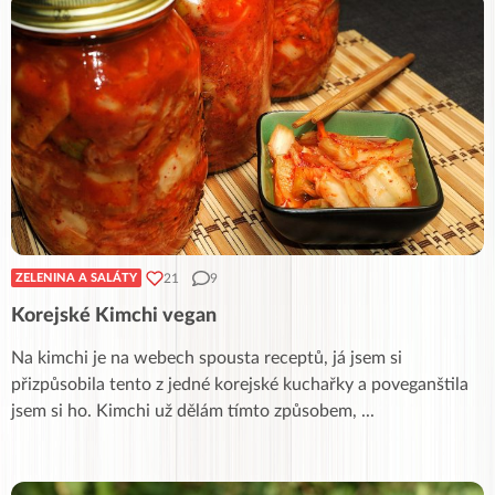
21
9
ZELENINA A SALÁTY
Korejské Kimchi vegan
Na kimchi je na webech spousta receptů, já jsem si
přizpůsobila tento z jedné korejské kuchařky a poveganštila
jsem si ho. Kimchi už dělám tímto způsobem,
...