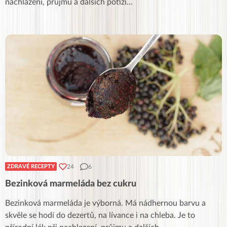
nachlazení, průjmu a dalších potíží
...
24
6
ZDRAVÉ RECEPTY
Bezinková marmeláda bez cukru
Bezinková marmeláda je výborná. Má nádhernou barvu a
skvěle se hodí do dezertů, na lívance i na chleba. Je to