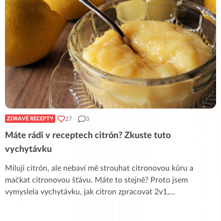
27
3
ZDRAVÉ RECEPTY
Máte rádi v receptech citrón? Zkuste tuto
vychytávku
Miluji citrón, ale nebaví mě strouhat citronovou kůru a
mačkat citronovou šťávu. Máte to stejně? Proto jsem
vymyslela vychytávku, jak citron zpracovat 2v1,
...