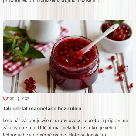
přírodní lék při nachlazení, průjmu a dalších
...
130
132
Jak udělat marmeládu bez cukru
Léto nás zásobuje všemi druhy ovoce, a proto si připravíme
zásoby na zimu. Udělat marmeládu bez cukru je velmi
jednoduché a poměrně rychlé. Hotová domácí m
...