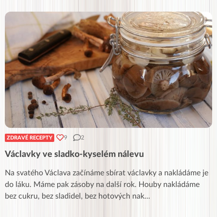
9
2
ZDRAVÉ RECEPTY
Václavky ve sladko-kyselém nálevu
Na svatého Václava začínáme sbírat václavky a nakládáme je
do láku. Máme pak zásoby na další rok. Houby nakládáme
bez cukru, bez sladidel, bez hotových nak
...