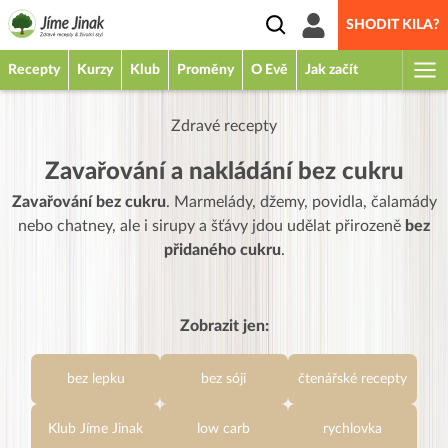
SHODIT KILA?
Recepty
Kurzy
Klub
Proměny
O Evě
Jak začít
Zdravé recepty
Zavařování a nakládání bez cukru
Zavařování bez cukru
. Marmelády, džemy, povidla, čalamády
nebo chatney, ale i sirupy a šťávy jdou udělat přirozeně
bez
přidaného cukru
.
Zobrazit jen:
bez lepku
bez sóji
čtenářské recepty
Klub Jíme Jinak
low carb
rychlovka