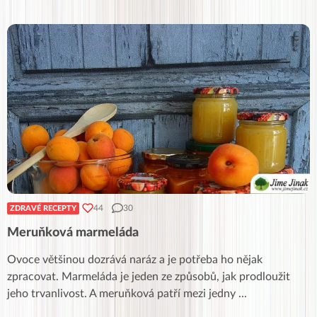
44
30
ZDRAVÉ RECEPTY
Meruňková marmeláda
Ovoce většinou dozrává naráz a je potřeba ho nějak
zpracovat. Marmeláda je jeden ze způsobů, jak prodloužit
jeho trvanlivost. A meruňková patří mezi jedny
...