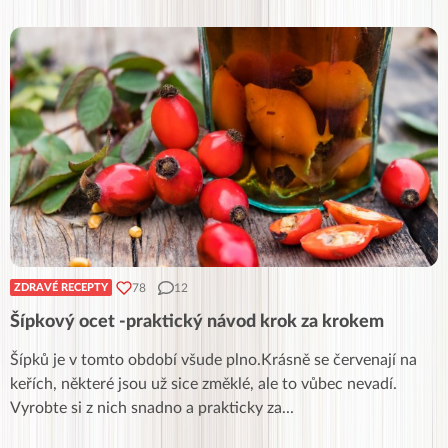
78
12
ZDRAVÉ RECEPTY
Šípkový ocet -praktický návod krok za krokem
Šípků je v tomto období všude plno.Krásně se červenají na
keřích, některé jsou už sice změklé, ale to vůbec nevadí.
Vyrobte si z nich snadno a prakticky za
...