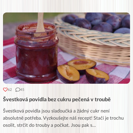
62
45
Švestková povidla bez cukru pečená v troubě
Švestková povidla jsou slaďoučká a žádný cukr není
absolutně potřeba. Vyzkoušejte náš recept! Stačí je trochu
osolit, strčit do trouby a počkat. Jsou pak s
...