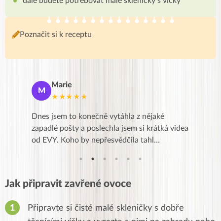
dále budete potřebovat malé skleničky s víčky
Poznačit si k receptu
Marie
De
M
D
★★★★★
★
se a přes
Dnes jsem to konečně vytáhla z nějaké
Líbí se m
Kurz je
zapadlé pošty a poslechla jsem si krátká videa
zkušenost
od EVY. Koho by nepřesvědčila tahl…
,po třec
Jak připravit zavřené ovoce
Připravte si čisté malé skleničky s dobře