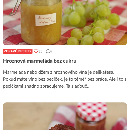
35
9
ZDRAVÉ RECEPTY
Hroznová marmeláda bez cukru
Marmeláda nebo džem z hroznového vína je delikatesa.
Pokud máte víno bez peciček, je to téměř bez práce. Ale i to s
pecičkami snadno zpracujeme. Ta slaďouč
...