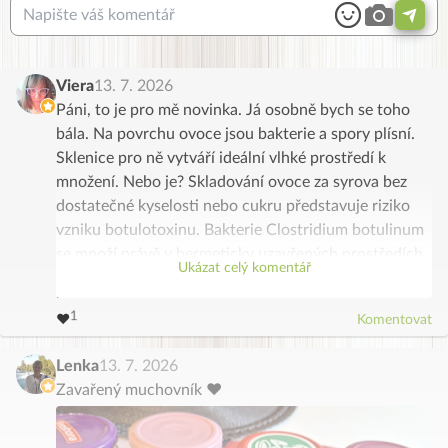
Viera
13. 7. 2026
Páni, to je pro mě novinka. Já osobně bych se toho
bála. Na povrchu ovoce jsou bakterie a spory plísní.
Sklenice pro ně vytváří ideální vlhké prostředí k
množení. Nebo je? Skladování ovoce za syrova bez
dostatečné kyselosti nebo cukru představuje riziko
vzniku botulotoxinu. Bakterie Clostridium botulinum
se množí právě v hermeticky uzavřených prostředích
Ukázat celý komentář
bez přístupu vzduchu, pokud pH není dostatečně
kyselé (pod 4,6) nebo chybí vysoká koncentrace
3
4
2
5
1
6
❤️
Komentovat
cukru. Tak nevím, ale asi to funguje, když to máte
0
7
8
9
vyzkoušené 👍
Lenka
13. 7. 2026
Zavařený muchovník ❤️