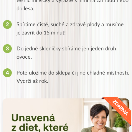
těsnícími víčky a vyrazte s nimi na zahradu nebo
do lesa.
Sbíráme čisté, suché a zdravé plody a musíme
je zavřít do 15 minut!
Do jedné skleničky sbíráme jen jeden druh
ovoce.
Poté uložíme do sklepa či jiné chladné místnosti.
Vydrží až rok.