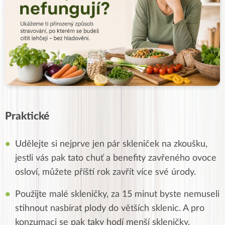
Praktické
Udělejte si nejprve jen pár skleniček na zkoušku,
jestli vás pak tato chuť a benefity zavřeného ovoce
osloví, můžete příští rok zavřít více své úrody.
Použijte malé skleničky, za 15 minut byste nemuseli
stihnout nasbírat plody do větších sklenic. A pro
konzumaci se pak taky hodí menší skleničky,