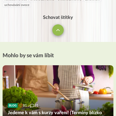
uchovávání ovoce
Schovat štítky
Mohlo by se vám líbit
81
31
BLOG
Jedeme k vám s kurzy vaření! (Termíny blízko