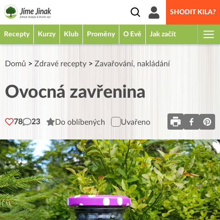
SHODIT KILA?
Recepty
Kurzy
Klub
Proměny
O Evě
Jak začít
Domů
>
Zdravé recepty
>
Zavařování, nakládání
Ovocná zavřenina
78
23
Do oblíbených
Uvařeno