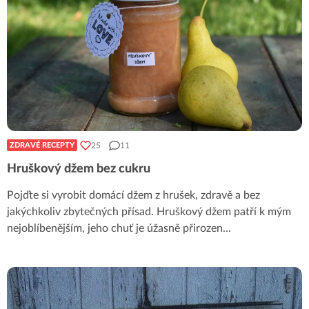
25
11
ZDRAVÉ RECEPTY
Hruškový džem bez cukru
Pojďte si vyrobit domácí džem z hrušek, zdravě a bez
jakýchkoliv zbytečných přísad. Hruškový džem patří k mým
nejoblíbenějším, jeho chuť je úžasně přirozen
...