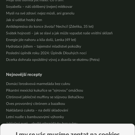
Moje dítě odmítá jíst maso. Co s tím?
Soyabella – náš oblíbený (nejen) mlékovar
Mysli na své zdraví: nejez müsli, ani granolu
Jak si udělat hezký den
Antidepresiva do konce života? Nechci! (Zdeňka, 35 let)
Svátek hojnosti – jak se slaví a jak může vypadat naše vnitřní sklizeň
Energie jde nahoru a kila dolů, Lenka (49 let)
Hydratace jídlem – tajemství mladistvé pokožky
Poslední úplněk roku 2024: Úplněk Dlouhých nocí
Dcerka dohnala opožděný vývoj a zbavila se ekzému (Petra)
Nejnovější recepty
Domácí broskvová marmeláda bez cukru
Pikantní mexická kukuřice se “sýrovou” omáčkou
Citrónové jablečné muffiny se sójovou šlehačkou
Oves provoněný citrónem a bazalkou
Nakládaná cuketa – na delší skladování
Letní nudle s bambusovými výhonky
Jablečné pyré – skvělé přesnídávky bez cukru
Křupavé tofu s restovanou zeleninou, žampiony a bulgurem
I my se vás musíme zeptat na cookies