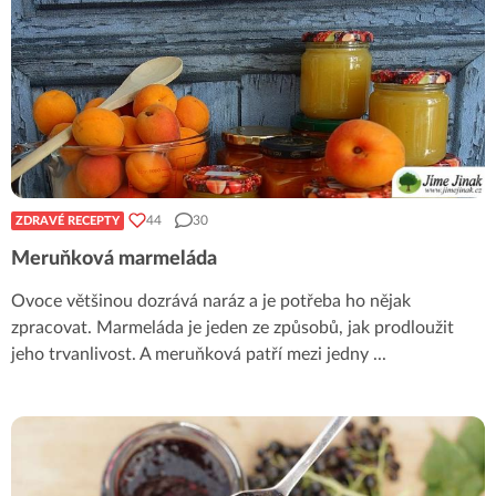
44
30
ZDRAVÉ RECEPTY
Meruňková marmeláda
Ovoce většinou dozrává naráz a je potřeba ho nějak
zpracovat. Marmeláda je jeden ze způsobů, jak prodloužit
jeho trvanlivost. A meruňková patří mezi jedny
...