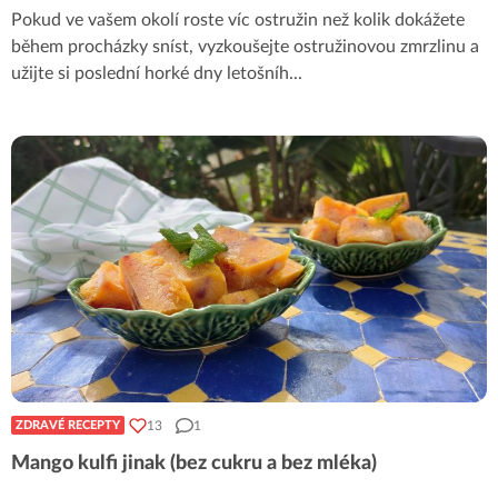
Pokud ve vašem okolí roste víc ostružin než kolik dokážete
během procházky sníst, vyzkoušejte ostružinovou zmrzlinu a
užijte si poslední horké dny letošníh
...
13
1
ZDRAVÉ RECEPTY
Mango kulfi jinak (bez cukru a bez mléka)