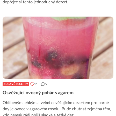
dopřejte si tento jednoduchý dezert.
11
5
ZDRAVÉ RECEPTY
Osvěžující ovocný pohár s agarem
Oblíbeným lehkým a velmi osvěžujícím dezertem pro parné
dny je ovoce v agarovém rosolu. Bude chutnat zejména těm,
kdo nemají rádi příliš sladké a těžké dez
...