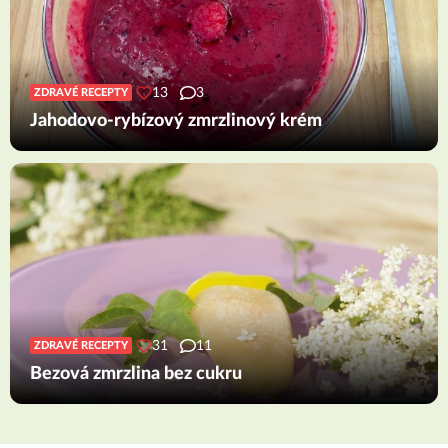
13
3
ZDRAVÉ RECEPTY
Jahodovo-rybízový zmrzlinový krém
31
11
ZDRAVÉ RECEPTY
Bezová zmrzlina bez cukru