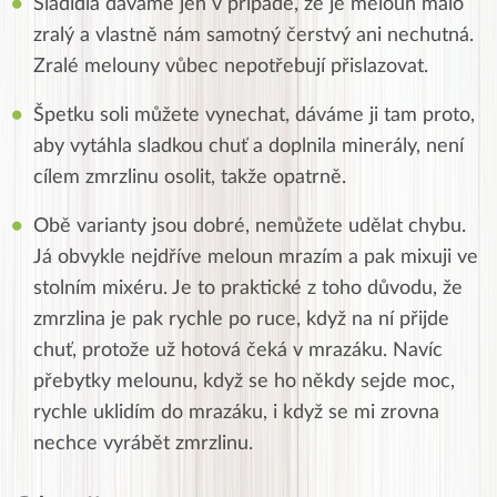
Sladidla dáváme jen v případě, že je meloun málo
zralý a vlastně nám samotný čerstvý ani nechutná.
Zralé melouny vůbec nepotřebují přislazovat.
Špetku soli můžete vynechat, dáváme ji tam proto,
aby vytáhla sladkou chuť a doplnila minerály, není
cílem zmrzlinu osolit, takže opatrně.
Obě varianty jsou dobré, nemůžete udělat chybu.
Já obvykle nejdříve meloun mrazím a pak mixuji ve
stolním mixéru. Je to praktické z toho důvodu, že
zmrzlina je pak rychle po ruce, když na ní přijde
chuť, protože už hotová čeká v mrazáku. Navíc
přebytky melounu, když se ho někdy sejde moc,
rychle uklidím do mrazáku, i když se mi zrovna
nechce vyrábět zmrzlinu.