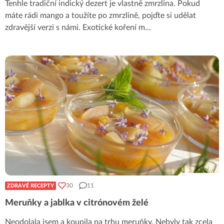
Tenhle tradiční indický dezert je vlastně zmrzlina. Pokud
máte rádi mango a toužíte po zmrzlině, pojďte si udělat
zdravější verzi s námi. Exotické koření m
...
30
11
ZDRAVÉ RECEPTY
Meruňky a jablka v citrónovém želé
Neodolala jsem a koupila na trhu meruňky. Nebyly tak zcela