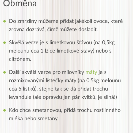
Obměna
Do zmrzliny můžeme přidat jakékoli ovoce, které
zrovna dozrává, čímž můžete dosladit.
Skvělá verze je s limetkovou šťávou (na 0,5kg
melounu cca 1 lžíce limetkové šťávy) nebo s
citrónem.
Další skvělá verze pro milovníky
máty
je s
rozmixovanými lístečky máty (na 0,5kg melounu
cca 5 lístků), stejně tak se dá přidat trochu
levandule (ale opravdu jen pár kvítků, je silná!)
Kdo chce smetanovou, přidá trochu rostlinného
mléka nebo smetany.