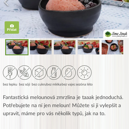
Přidat
bez lepku
bez sóji
bez cukru
bez mléka
bez vajec
sezóna léto
Fantastická melounová zmrzlina je taaak jednoduchá.
Potřebujete na ní jen meloun! Můžete si ji vylepšit a
upravit, máme pro vás několik typů, jak na to.