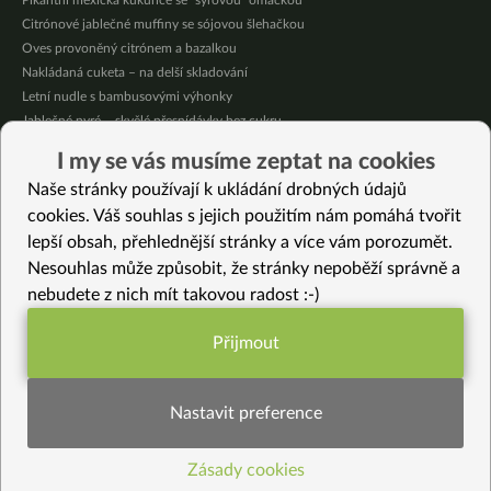
Pikantní mexická kukuřice se “sýrovou” omáčkou
Citrónové jablečné muffiny se sójovou šlehačkou
Oves provoněný citrónem a bazalkou
Nakládaná cuketa – na delší skladování
Letní nudle s bambusovými výhonky
Jablečné pyré – skvělé přesnídávky bez cukru
Křupavé tofu s restovanou zeleninou, žampiony a bulgurem
I my se vás musíme zeptat na cookies
Nakládaná cuketa – kvašáky
Naše stránky používají k ukládání drobných údajů
Mrkvovo-dýňová krémová polévka
cookies. Váš souhlas s jejich použitím nám pomáhá tvořit
lepší obsah, přehlednější stránky a více vám porozumět.
Vybrané recepty
Nesouhlas může způsobit, že stránky nepoběží správně a
Červený hummus z řepy s rozmarýnem
nebudete z nich mít takovou radost :-)
Fazolová smaženice
Pestrý teplý zimní salát s pečenou zeleninou
Přijmout
Jarní blanšírovaná zelenina se zázvorovou šťávou
Funkční nastavení potřebujeme (vždy
Šalotky na tamarindu a kokosu
aktivní)
Čokoládový krém – kroupový s karobem a kokosem
Nastavit preference
Zeleninové rizoto: Recept krok za krokem
Rychlá snídaňová polévka
Zásady cookies
Statistiky pro lepší obsah
Jarní těstoviny s divokou zeleninou