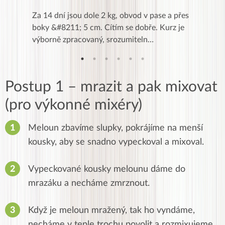
k,
Za 14 dní jsou dole 2 kg, obvod v pase a přes
Dnes jse
znání pro
boky &#8211; 5 cm. Cítím se dobře. Kurz je
zapadlé p
…
výborně zpracovaný, srozumiteln…
od EVY. 
Postup 1 – mrazit a pak mixovat
(pro výkonné mixéry)
Meloun zbavíme slupky, pokrájíme na menší
kousky, aby se snadno vypeckoval a mixoval.
Vypeckované kousky melounu dáme do
mrazáku a necháme zmrznout.
Když je meloun mražený, tak ho vyndáme,
necháme v teple trochu povolit a rozmixujeme