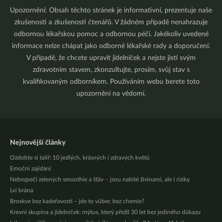
Upozornění: Obsah těchto stránek je informativní, prezentuje naše
zkušenosti a zkušenosti čtenářů. V žádném případě nenahrazuje
odbornou lékařskou pomoc a odbornou péči. Jakékoliv uvedené
informace nelze chápat jako odborné lékařské rady a doporučení.
V případě, že chcete upravit jídelníček a nejste jistí svým
zdravotním stavem, zkonzultujte, prosím, svůj stav s
kvalifikovaným odborníkem. Používáním webu berete toto
upozornění na vědomí.
Nejnovější články
Ozdobte si talíř: 10 jedlých, krásných i zdravých květů
Emoční zajídání
Nebezpečí zelených smoothie a šťáv – jsou nabité živinami, ale i riziky
Lví brána
Broskve bez kadeřavosti – jde to vůbec bez chemie?
Krevní skupina a jídelníček: mýtus, který přežil 30 let bez jediného důkazu