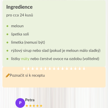
Ingredience
pro cca 24 kusů
meloun
špetka soli
limetka (nemusí být)
rýžový sirup nebo slad (pokud je meloun málo sladký)
lístky
máty
nebo čerstvé ovoce na ozdobu (volitelné)
Poznačit si k receptu
Petra
Ma
P
M
★★★★★
★