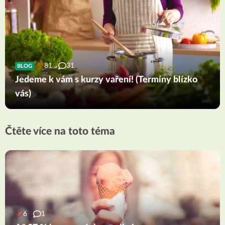
81
31
BLOG
Jedeme k vám s kurzy vaření! (Termíny blízko
vás)
Čtěte více na toto téma
6
1