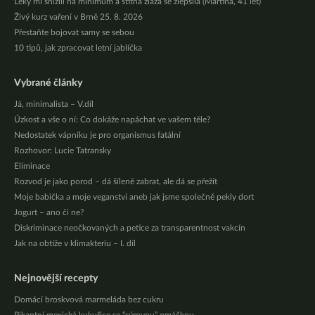
Léky mi snížili na minimum a štítná žláza se zlepšila (Martina, 41 let)
Živý kurz vaření v Brně 25. 8. 2026
Přestaňte bojovat samy se sebou
10 tipů, jak zpracovat letní jablíčka
Vybrané články
Já, minimalista – V.díl
Úzkost a vše o ní: Co dokáže napáchat ve vašem těle?
Nedostatek vápníku je pro organismus fatální
Rozhovor: Lucie Tatransky
Eliminace
Rozvod je jako porod – dá šíleně zabrat, ale dá se přežít
Moje babička a moje veganství aneb jak jsme společně pekly dort
Jogurt – ano či ne?
Diskriminace neočkovaných a petice za transparentnost vakcín
Jak na obtíže v klimakteriu – I. díl
Nejnovější recepty
Domácí broskvová marmeláda bez cukru