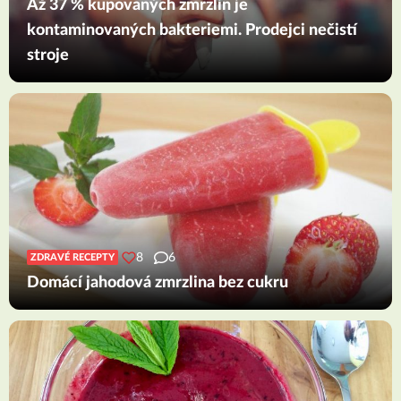
Až 37 % kupovaných zmrzlin je
kontaminovaných bakteriemi. Prodejci nečistí
stroje
8
6
ZDRAVÉ RECEPTY
Domácí jahodová zmrzlina bez cukru