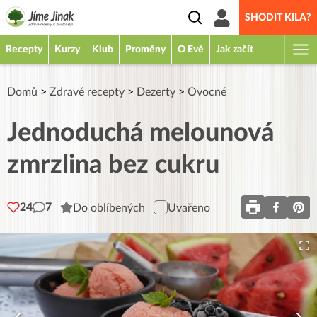
SHODIT KILA?
Recepty
Kurzy
Klub
Proměny
O Evě
Jak začít
Domů
>
Zdravé recepty
>
Dezerty
>
Ovocné
Jednoduchá melounová
zmrzlina bez cukru
24
7
Do oblíbených
Uvařeno