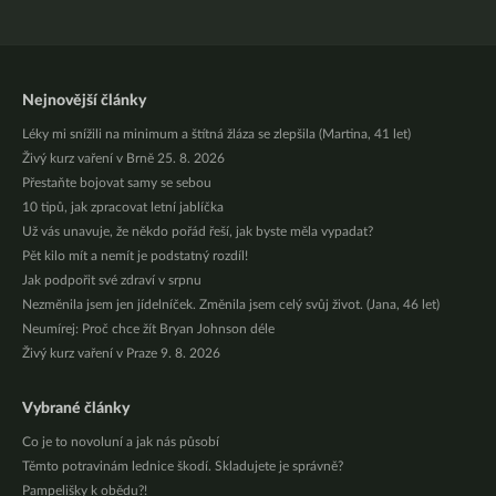
Nejnovější články
Léky mi snížili na minimum a štítná žláza se zlepšila (Martina, 41 let)
Živý kurz vaření v Brně 25. 8. 2026
Přestaňte bojovat samy se sebou
10 tipů, jak zpracovat letní jablíčka
Už vás unavuje, že někdo pořád řeší, jak byste měla vypadat?
Pět kilo mít a nemít je podstatný rozdíl!
Jak podpořit své zdraví v srpnu
Nezměnila jsem jen jídelníček. Změnila jsem celý svůj život. (Jana, 46 let)
Neumírej: Proč chce žít Bryan Johnson déle
Živý kurz vaření v Praze 9. 8. 2026
Vybrané články
Co je to novoluní a jak nás působí
Těmto potravinám lednice škodí. Skladujete je správně?
Pampelišky k obědu?!