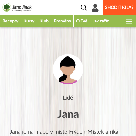
SHODIT KILA?
Recepty
Kurzy
Klub
Proměny
O Evě
Jak začít
Lidé
Jana
Jana
je na mapě v místě
Frýdek-Místek
a říká