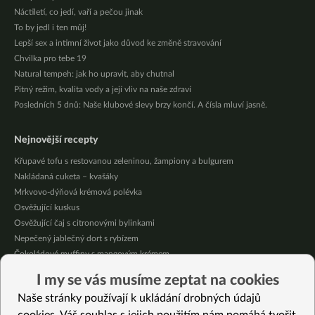
Náctiletí, co jedí, vaří a pečou jinak
To by jedl i ten můj!
Lepší sex a intimní život jako důvod ke změně stravování
Chvilka pro tebe 19
Natural tempeh: jak ho upravit, aby chutnal
Pitný režim, kvalita vody a její vliv na naše zdraví
Posledních 5 dnů: Naše klubové slevy brzy končí. A čísla mluví jasně.
Nejnovější recepty
Křupavé tofu s restovanou zeleninou, žampiony a bulgurem
Nakládaná cuketa – kvašáky
Mrkvovo-dýňová krémová polévka
Osvěžující kuskus
Osvěžující čaj s citronovými bylinkami
Nepečený jablečný dort s rybízem
Čokoládové muffiny s mangovým krémem
Meruňky a jablka v citrónovém želé
I my se vás musíme zeptat na cookies
Krémová zeleninová polévka s koprem a vločkami
Naše stránky používají k ukládání drobných údajů
Celozrnná rýže basmati se zeleninou