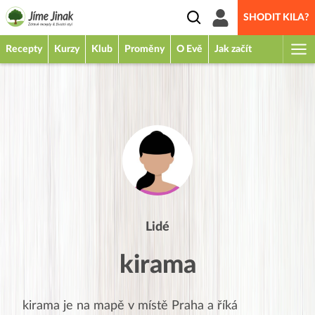
SHODIT KILA?
Recepty
Kurzy
Klub
Proměny
O Evě
Jak začít
Lidé
kirama
kirama
je na mapě v místě
Praha
a říká