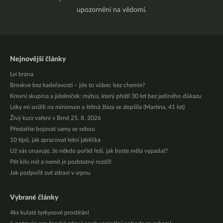
upozornění na vědomí.
Nejnovější články
Lví brána
Broskve bez kadeřavosti – jde to vůbec bez chemie?
Krevní skupina a jídelníček: mýtus, který přežil 30 let bez jediného důkazu
Léky mi snížili na minimum a štítná žláza se zlepšila (Martina, 41 let)
Živý kurz vaření v Brně 25. 8. 2026
Přestaňte bojovat samy se sebou
10 tipů, jak zpracovat letní jablíčka
Už vás unavuje, že někdo pořád řeší, jak byste měla vypadat?
Pět kilo mít a nemít je podstatný rozdíl!
Jak podpořit své zdraví v srpnu
Vybrané články
4ks kulaté tyrkysové prostírání