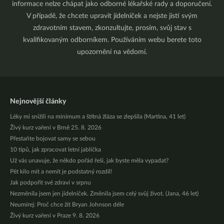
informace nelze chápat jako odborné lékařské rady a doporučení.
V případě, že chcete upravit jídelníček a nejste jistí svým
zdravotním stavem, zkonzultujte, prosím, svůj stav s
kvalifikovaným odborníkem. Používáním webu berete toto
upozornění na vědomí.
Nejnovější články
Léky mi snížili na minimum a štítná žláza se zlepšila (Martina, 41 let)
Živý kurz vaření v Brně 25. 8. 2026
Přestaňte bojovat samy se sebou
10 tipů, jak zpracovat letní jablíčka
Už vás unavuje, že někdo pořád řeší, jak byste měla vypadat?
Pět kilo mít a nemít je podstatný rozdíl!
Jak podpořit své zdraví v srpnu
Nezměnila jsem jen jídelníček. Změnila jsem celý svůj život. (Jana, 46 let)
Neumírej: Proč chce žít Bryan Johnson déle
Živý kurz vaření v Praze 9. 8. 2026