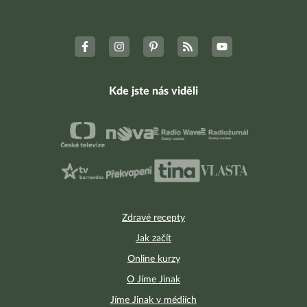
Kde jste nás viděli
Zdravé recepty
Jak začít
Online kurzy
O Jíme Jinak
Jíme Jinak v médiích