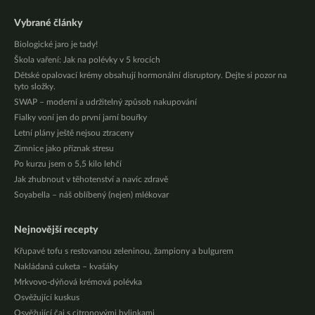
Vybrané články
Biologické jaro je tady!
Škola vaření: Jak na polévky v 5 krocích
Dětské opalovací krémy obsahují hormonální disruptory. Dejte si pozor na
tyto složky.
SWAP – moderní a udržitelný způsob nakupování
Fialky voní jen do první jarní bouřky
Letní plány ještě nejsou ztraceny
Zimnice jako příznak stresu
Po kurzu jsem o 5,5 kilo lehčí
Jak zhubnout v těhotenství a navíc zdravě
Soyabella – náš oblíbený (nejen) mlékovar
Nejnovější recepty
Křupavé tofu s restovanou zeleninou, žampiony a bulgurem
Nakládaná cuketa – kvašáky
Mrkvovo-dýňová krémová polévka
Osvěžující kuskus
Osvěžující čaj s citronovými bylinkami