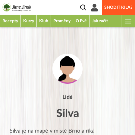
SHODIT KILA?
Recepty
Kurzy
Klub
Proměny
O Evě
Jak začít
Lidé
Silva
Silva
je na mapě v místě
Brno
a říká