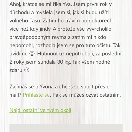
Ahoj, krátce se mi říká Yva. Jsem první rok v
důchodu a myslela jsem si, jak si budu užíti
volného času. Zatím ho trávím po doktorech
více než kdy jindy. A protože vše vyvrcholilo
pravděpodobným revma a zatím mi nikdo
nepomohl, rozhodla jsem se pro tuto očistu. Tak
uvidíme 🙂. Hubnout už nepotřebuji, za poslední
2 roky jsem sundala 30 kg. Tak všem hodně
zdaru 🙂
Zajímáš se o
Yvona
a chceš se spojit přes e-
mail?
Přihlaste se
. Pak se můžeš ozvat ostatním.
Najdi ostatní ve tvém okolí