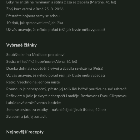
Léky mi snížili na minimum a štítná žláza se zlepšila (Martina, 41 let)
Živý kurz vaření v Brně 25. 8. 2026
Přestaňte bojovat samy se sebou
10 tipů, jak zpracovat letní jablíčka
Už vás unavuje, že někdo pořád řeší, jak byste měla vypadat?
Vybrané články
Soutěž o knihu Meditace pro zdraví
Sestra mi teď říká hubeňoure (Alena, 61 let)
Dcerka dohnala opožděný vývoj a zbavila se ekzému (Petra)
Už vás unavuje, že někdo pořád řeší, jak byste měla vypadat?
Retro: Všechno na jednom místě
Roundup je nebezpečný, přesto jej tolik lidí běžně používá na své zahradě
Reflex.cz: V jídle je skryté nebezpečí i naděje. Rozhovor s Evou Cikrytovou
Lahůdkové droždí versus klasické
Jsme se sestrou za exotky – naše děti jedí jinak (Katka, 42 let)
Zvracení a jak jej zastavit
Nejnovější recepty