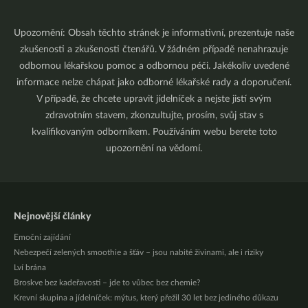
Upozornění: Obsah těchto stránek je informativní, prezentuje naše
zkušenosti a zkušenosti čtenářů. V žádném případě nenahrazuje
odbornou lékařskou pomoc a odbornou péči. Jakékoliv uvedené
informace nelze chápat jako odborné lékařské rady a doporučení.
V případě, že chcete upravit jídelníček a nejste jistí svým
zdravotním stavem, zkonzultujte, prosím, svůj stav s
kvalifikovaným odborníkem. Používáním webu berete toto
upozornění na vědomí.
Nejnovější články
Emoční zajídání
Nebezpečí zelených smoothie a šťáv – jsou nabité živinami, ale i riziky
Lví brána
Broskve bez kadeřavosti – jde to vůbec bez chemie?
Krevní skupina a jídelníček: mýtus, který přežil 30 let bez jediného důkazu