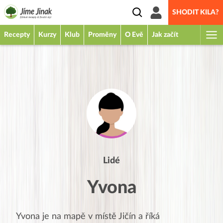
SHODIT KILA?
Recepty
Kurzy
Klub
Proměny
O Evě
Jak začít
Lidé
Yvona
Yvona
je na mapě v místě
Jičín
a říká