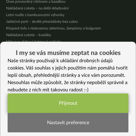
Oves provoněný citrónem a bazalkou
Nakládaná cuketa – na delší skladování
Letní nudle s bambusovými výhonky
Jablečné pyré – skvělé přesnídávky bez cukru
Křupavé tofu s restovanou zeleninou, žampiony a bulgurem
Nakládaná cuketa – kvašáky
Mrkvovo-dýňová krémová polévka
Osvěžující kuskus
I my se vás musíme zeptat na cookies
Osvěžující čaj s citronovými bylinkami
Naše stránky používají k ukládání drobných údajů
Nepečený jablečný dort s rybízem
cookies. Váš souhlas s jejich použitím nám pomáhá tvořit
lepší obsah, přehlednější stránky a více vám porozumět.
Vybrané recepty
Nesouhlas může způsobit, že stránky nepoběží správně a
Bezlepkové čoko hromádky
nebudete z nich mít takovou radost :-)
Gratinovaný mangold
Nekynutá batátová pizza se “sýrovou” omáčkou. Chutná celé rodině!
Přijmout
Banánky v čokoládě (bez cukru, bez mléka)
Funkční nastavení potřebujeme (vždy
Karbanátky z červené čočky a mrkve
aktivní)
Kroupové placky s kopřivou
Nastavit preference
Kapusta na talíři – recepty všední i nevšední
Luxusní ořechové koule – rychlý dezert pro děti i návštěvu