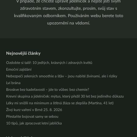
V případě, že chcete upravit jídelníček a nejste jistí svým
zdravotním stavem, zkonzultujte, prosím, svůj stav s
kvalifikovaným odborníkem. Používáním webu berete toto
upozornění na vědomí.
Nejnovější články
Ozdobte si talíř: 10 jedlých, krásných i zdravých květů
Emoční zajídání
Nebezpečí zelených smoothie a šťáv – jsou nabité živinami, ale i riziky
Lví brána
Broskve bez kadeřavosti – jde to vůbec bez chemie?
Krevní skupina a jídelníček: mýtus, který přežil 30 let bez jediného důkazu
Léky mi snížili na minimum a štítná žláza se zlepšila (Martina, 41 let)
Živý kurz vaření v Brně 25. 8. 2026
Přestaňte bojovat samy se sebou
10 tipů, jak zpracovat letní jablíčka