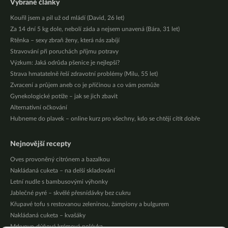
Vybrané články
Kouřil jsem a pil už od mládí (David, 26 let)
Za 14 dní 5 kg dole, nebolí záda a nejsem unavená (Bára, 31 let)
Rtěnka – sexy zbraň ženy, která nás zabíjí
Stravování při poruchách příjmu potravy
Výzkum: Jaká odrůda pšenice je nejlepší?
Strava hmatatelně řeší zdravotní problémy (Milu, 55 let)
Zvracení a průjem aneb co je příčinou a co vám pomůže
Gynekologické potíže – jak se jich zbavit
Alternativní očkování
Hubneme do plavek – online kurz pro všechny, kdo se chtějí cítit dobře
Nejnovější recepty
Oves provoněný citrónem a bazalkou
Nakládaná cuketa – na delší skladování
Letní nudle s bambusovými výhonky
Jablečné pyré – skvělé přesnídávky bez cukru
Křupavé tofu s restovanou zeleninou, žampiony a bulgurem
Nakládaná cuketa – kvašáky
Mrkvovo-dýňová krémová polévka