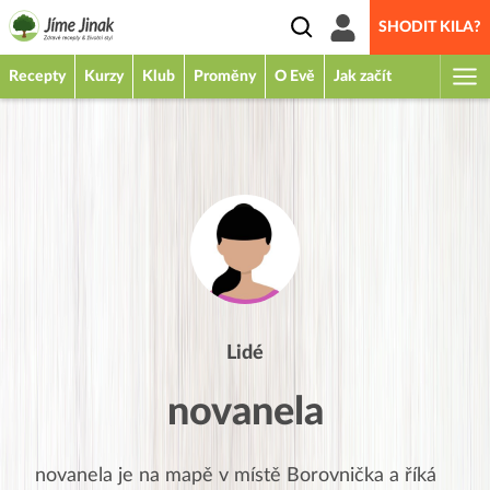
SHODIT KILA?
Recepty
Kurzy
Klub
Proměny
O Evě
Jak začít
Lidé
novanela
novanela
je na mapě v místě
Borovnička
a říká