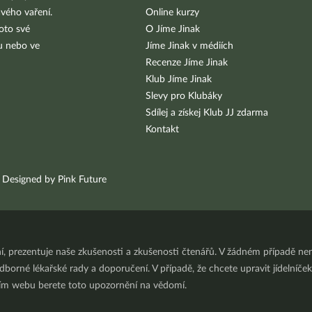
vého vaření.
Online kurzy
oto své
O Jíme Jinak
bu nebo ve
Jíme Jinak v médiích
Recenze Jíme Jinak
Klub Jíme Jinak
Slevy pro Klubáky
Sdílej a získej Klub JJ zdarma
Kontakt
Designed by Pink Future
ní, prezentuje naše zkušenosti a zkušenosti čtenářů. V žádném případě 
orné lékařské rady a doporučení. V případě, že chcete upravit jídelníček 
ním webu berete toto upozornění na vědomí.