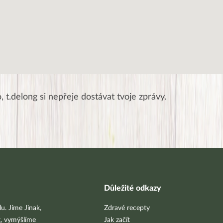
o,
t.delong
si nepřeje dostávat tvoje zprávy.
Důležité odkazy
u. Jíme Jinak,
Zdravé recepty
g, vymýšlíme
Jak začít