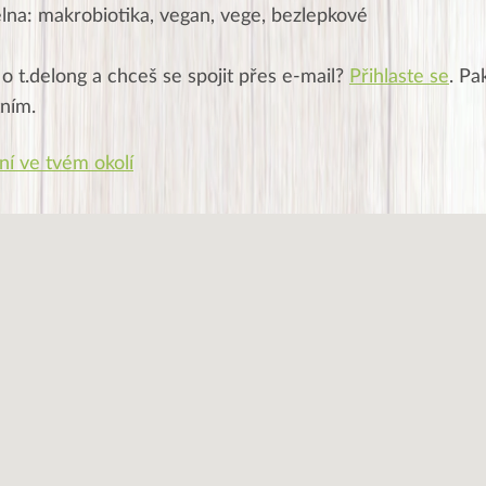
elna: makrobiotika, vegan, vege, bezlepkové
 o
t.delong
a chceš se spojit přes e-mail?
Přihlaste se
. Pa
tním.
ní ve tvém okolí