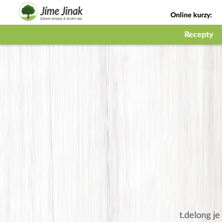
Online kurzy:
Jak na babičky
Recepty
t.delong
je