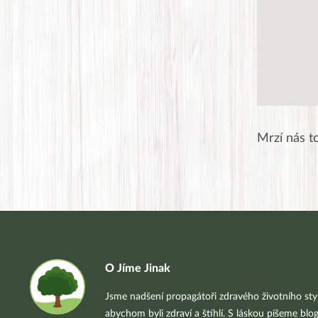
Mrzí nás t
O Jíme Jinak
Jsme nadšení propagátoři zdravého životního styl
abychom byli zdraví a štíhlí. S láskou píšeme blo