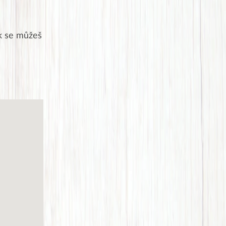
k se můžeš