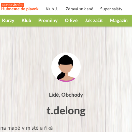
Hubneme do plavek
Klub JJ
Zdravá snídaně
Super saláty
Kurzy
Klub
Proměny
O Evě
Jak začít
Magazín
Lidé, Obchody
t.delong
 na mapě v místě
a říká