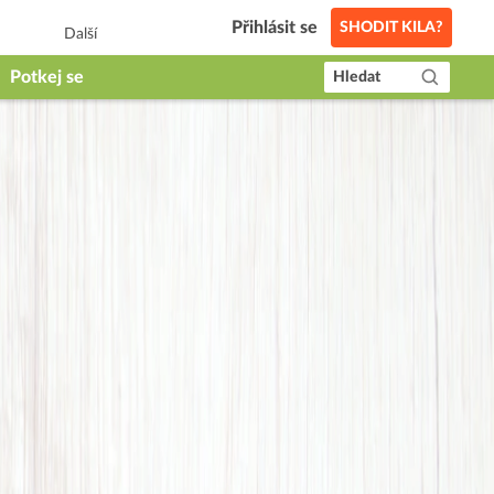
Přihlásit se
SHODIT KILA?
Další
Potkej se
Hledat