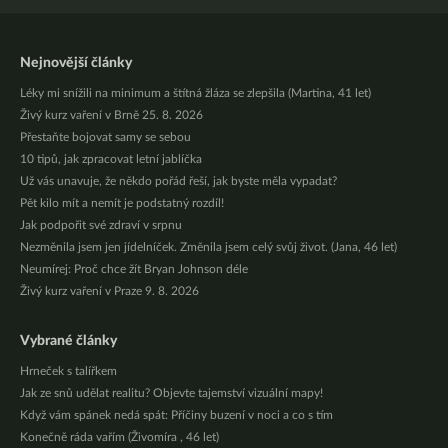
Nejnovější články
Léky mi snížili na minimum a štítná žláza se zlepšila (Martina, 41 let)
Živý kurz vaření v Brně 25. 8. 2026
Přestaňte bojovat samy se sebou
10 tipů, jak zpracovat letní jablíčka
Už vás unavuje, že někdo pořád řeší, jak byste měla vypadat?
Pět kilo mít a nemít je podstatný rozdíl!
Jak podpořit své zdraví v srpnu
Nezměnila jsem jen jídelníček. Změnila jsem celý svůj život. (Jana, 46 let)
Neumírej: Proč chce žít Bryan Johnson déle
Živý kurz vaření v Praze 9. 8. 2026
Vybrané články
Hrneček s talířkem
Jak ze snů udělat realitu? Objevte tajemství vizuální mapy!
Když vám spánek nedá spát: Příčiny buzení v noci a co s tím
Konečně ráda vařím (Živomíra , 46 let)