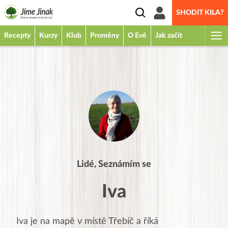
SHODIT KILA?
Recepty
Kurzy
Klub
Proměny
O Evě
Jak začít
Lidé, Seznámím se
Iva
Iva
je na mapě v místě
Třebíč
a říká