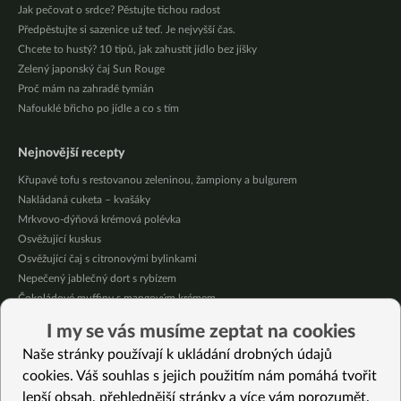
Jak pečovat o srdce? Pěstujte tichou radost
Předpěstujte si sazenice už teď. Je nejvyšší čas.
Chcete to hustý? 10 tipů, jak zahustit jídlo bez jíšky
Zelený japonský čaj Sun Rouge
Proč mám na zahradě tymián
Nafouklé břicho po jídle a co s tím
Nejnovější recepty
Křupavé tofu s restovanou zeleninou, žampiony a bulgurem
Nakládaná cuketa – kvašáky
Mrkvovo-dýňová krémová polévka
Osvěžující kuskus
Osvěžující čaj s citronovými bylinkami
Nepečený jablečný dort s rybízem
Čokoládové muffiny s mangovým krémem
Meruňky a jablka v citrónovém želé
I my se vás musíme zeptat na cookies
Krémová zeleninová polévka s koprem a vločkami
Naše stránky používají k ukládání drobných údajů
Celozrnná rýže basmati se zeleninou
cookies. Váš souhlas s jejich použitím nám pomáhá tvořit
lepší obsah, přehlednější stránky a více vám porozumět.