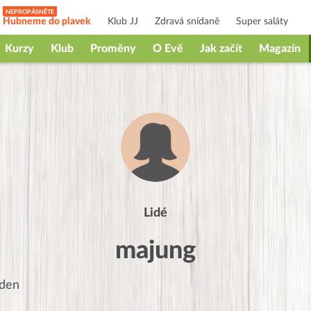
Hubneme do plavek
Klub JJ
Zdravá snídaně
Super saláty
Kurzy
Klub
Proměny
O Evě
Jak začít
Magazín
Lidé
majung
den