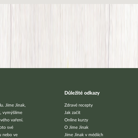
Důležité odkazy
u. Jíme Jinak,
Zdravé recepty
g, vymýšlíme
Jak začít
vého vaření.
Online kurzy
oto své
O Jíme Jinak
bu nebo ve
Jíme Jinak v médiích