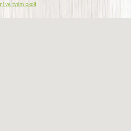
ní ve tvém okolí