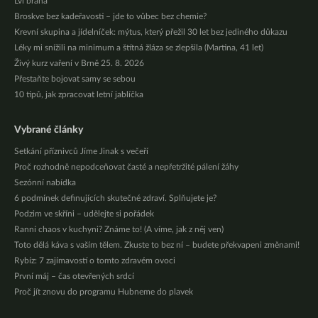
Lví brána
Broskve bez kadeřavosti – jde to vůbec bez chemie?
Krevní skupina a jídelníček: mýtus, který přežil 30 let bez jediného důkazu
Léky mi snížili na minimum a štítná žláza se zlepšila (Martina, 41 let)
Živý kurz vaření v Brně 25. 8. 2026
Přestaňte bojovat samy se sebou
10 tipů, jak zpracovat letní jablíčka
Vybrané články
Setkání příznivců Jíme Jinak s večeří
Proč rozhodně nepodceňovat časté a nepřetržité pálení žáhy
Sezónní nabídka
6 podmínek definujících skutečné zdraví. Splňujete je?
Podzim ve skříni – udělejte si pořádek
Ranní chaos v kuchyni? Známe to! (A víme, jak z něj ven)
Toto dělá káva s vaším tělem. Zkuste to bez ní – budete překvapeni změnami!
Rybíz: 7 zajímavostí o tomto zdravém ovoci
První máj – čas otevřených srdcí
Proč jít znovu do programu Hubneme do plavek