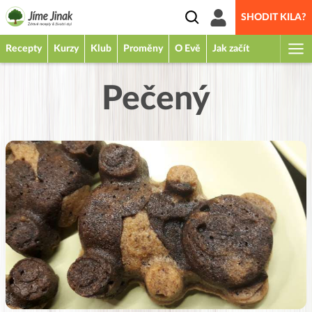
SHODIT KILA?
Recepty
Kurzy
Klub
Proměny
O Evě
Jak začít
Pečený