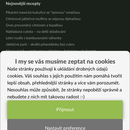
Nejnovější recepty
Pikantní mexická kukuřice se “sýrovou” omáčkou
Citrónové jablečné muffiny se sójovou šlehačkou
Oves provoněný citrónem a bazalkou
Nakládaná cuketa – na delší skladování
Letní nudle s bambusovými výhonky
Jablečné pyré – skvělé přesnídávky bez cukru
Křupavé tofu s restovanou zeleninou, žampiony a bulgurem
Nakládaná cuketa – kvašáky
I my se vás musíme zeptat na cookies
Mrkvovo-dýňová krémová polévka
Naše stránky používají k ukládání drobných údajů
Osvěžující kuskus
cookies. Váš souhlas s jejich použitím nám pomáhá tvořit
lepší obsah, přehlednější stránky a více vám porozumět.
Vybrané recepty
Nesouhlas může způsobit, že stránky nepoběží správně a
Mungo polévka s řepou, batátem a quinoou
nebudete z nich mít takovou radost :-)
Smažené rýžové nudle se zeleninou
Pettole pugliesi s aromatickými bylinkami
Přijmout
Jáhlová kaše
Funkční nastavení potřebujeme (vždy
Jarní závitky
aktivní)
Zlaté koule
Nastavit preference