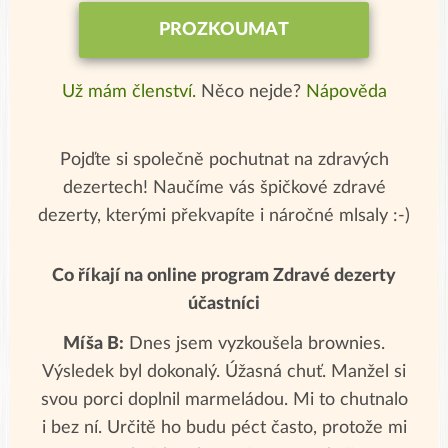
PROZKOUMAT
Už mám členství.
Něco nejde?
Nápověda
Pojďte si společně pochutnat na zdravých
dezertech! Naučíme vás špičkové zdravé
dezerty, kterými překvapíte i náročné mlsaly :-)
Co říkají na online program Zdravé dezerty
účastníci
Míša B:
Dnes jsem vyzkoušela brownies.
Výsledek byl dokonalý. Úžasná chuť. Manžel si
svou porci doplnil marmeládou. Mi to chutnalo
i bez ní. Určitě ho budu péct často, protože mi