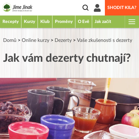
SHODIT KILA?
Recepty
Kurzy
Klub
Proměny
O Evě
Jak začít
Domů
>
Online kurzy
>
Dezerty
>
Vaše zkušenosti s dezerty
Jak vám dezerty chutnají?