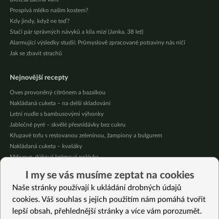
Prospívá mléko našim kostem?
Kdy jindy, když ne teď?
Stačí pár správných návyků a kila mizí (Janka, 38 let)
Alarmující výsledky studií: Průmyslově zpracované potraviny nás ničí
Jak se zbavit strachů
Nejnovější recepty
Oves provoněný citrónem a bazalkou
Nakládaná cuketa – na delší skladování
Letní nudle s bambusovými výhonky
Jablečné pyré – skvělé přesnídávky bez cukru
Křupavé tofu s restovanou zeleninou, žampiony a bulgurem
Nakládaná cuketa – kvašáky
Mrkvovo-dýňová krémová polévka
Osvěžující kuskus
I my se vás musíme zeptat na cookies
Osvěžující čaj s citronovými bylinkami
Naše stránky používají k ukládání drobných údajů
Nepečený jablečný dort s rybízem
cookies. Váš souhlas s jejich použitím nám pomáhá tvořit
lepší obsah, přehlednější stránky a více vám porozumět.
Vybrané recepty