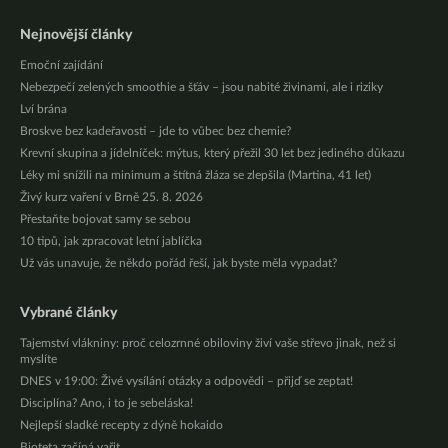
Nejnovější články
Emoční zajídání
Nebezpečí zelených smoothie a šťáv – jsou nabité živinami, ale i riziky
Lví brána
Broskve bez kadeřavosti – jde to vůbec bez chemie?
Krevní skupina a jídelníček: mýtus, který přežil 30 let bez jediného důkazu
Léky mi snížili na minimum a štítná žláza se zlepšila (Martina, 41 let)
Živý kurz vaření v Brně 25. 8. 2026
Přestaňte bojovat samy se sebou
10 tipů, jak zpracovat letní jablíčka
Už vás unavuje, že někdo pořád řeší, jak byste měla vypadat?
Vybrané články
Tajemství vlákniny: proč celozrnné obiloviny živí vaše střevo jinak, než si
myslíte
DNES v 19:00: Živé vysílání otázky a odpovědi – přijď se zeptat!
Disciplína? Ano, i to je sebeláska!
Nejlepší sladké recepty z dýně hokaido
Bioteta začíná vařit