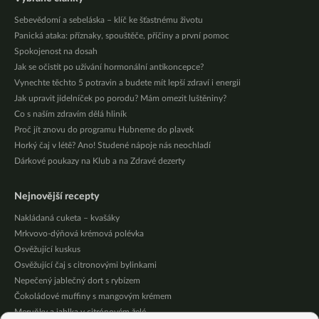
Sebevědomí a sebeláska – klíč ke šťastnému životu
Panická ataka: příznaky, spouštěče, příčiny a první pomoc
Spokojenost na dosah
Jak se očistit po užívání hormonální antikoncepce?
Vynechte těchto 5 potravin a budete mít lepší zdraví i energii
Jak upravit jídelníček po porodu? Mám omezit luštěniny?
Co s naším zdravím dělá hliník
Proč jít znovu do programu Hubneme do plavek
Horký čaj v létě? Ano! Studené nápoje nás neochladí
Dárkové poukazy na Klub a na Zdravé dezerty
Nejnovější recepty
Nakládaná cuketa – kvašáky
Mrkvovo-dýňová krémová polévka
Osvěžující kuskus
Osvěžující čaj s citronovými bylinkami
Nepečený jablečný dort s rybízem
Čokoládové muffiny s mangovým krémem
Meruňky a jablka v citrónovém želé