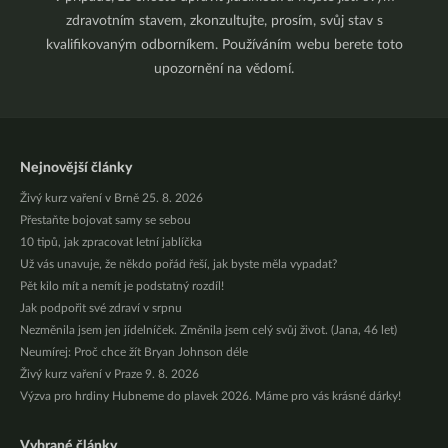
zdravotním stavem, zkonzultujte, prosím, svůj stav s
kvalifikovaným odborníkem. Používáním webu berete toto
upozornění na vědomí.
Nejnovější články
Živý kurz vaření v Brně 25. 8. 2026
Přestaňte bojovat samy se sebou
10 tipů, jak zpracovat letní jablíčka
Už vás unavuje, že někdo pořád řeší, jak byste měla vypadat?
Pět kilo mít a nemít je podstatný rozdíl!
Jak podpořit své zdraví v srpnu
Nezměnila jsem jen jídelníček. Změnila jsem celý svůj život. (Jana, 46 let)
Neumírej: Proč chce žít Bryan Johnson déle
Živý kurz vaření v Praze 9. 8. 2026
Výzva pro hrdiny Hubneme do plavek 2026. Máme pro vás krásné dárky!
Vybrané články