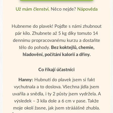
Už mám členství.
Něco nejde?
Nápověda
Hubneme do plavek! Pojďte s námi zhubnout
pár kilo. Zhubnete až 5 kg díky tomuto 14
dennímu propracovanému kurzu a dostaňte
tělo do pohody.
Bez koktejlů, chemie,
hladovění, počítání kalorií a dřiny.
Co říkají účastníci
Hanny:
Hubnutí do plavek jsem si fakt
vychutnala a to doslova. Všechna jídla jsem
uvařila a snědla, i ty 2 půsty jsem vydržela. A
výsledek – 3 kila dole a 6 cm v pase. Takže
moje okolí žasne, jak jsem strááášně zhubla.