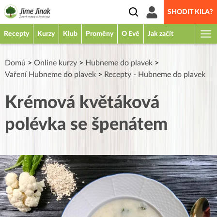
SHODIT KILA?
Recepty
Kurzy
Klub
Proměny
O Evě
Jak začít
Domů
>
Online kurzy
>
Hubneme do plavek
>
Vaření Hubneme do plavek
>
Recepty - Hubneme do plavek
Krémová květáková
polévka se špenátem