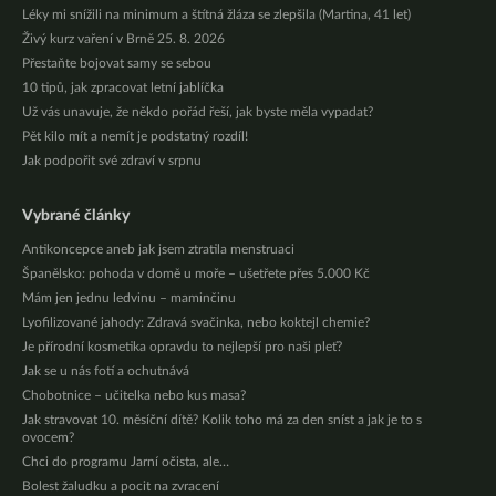
Léky mi snížili na minimum a štítná žláza se zlepšila (Martina, 41 let)
Živý kurz vaření v Brně 25. 8. 2026
Přestaňte bojovat samy se sebou
10 tipů, jak zpracovat letní jablíčka
Už vás unavuje, že někdo pořád řeší, jak byste měla vypadat?
Pět kilo mít a nemít je podstatný rozdíl!
Jak podpořit své zdraví v srpnu
Vybrané články
Antikoncepce aneb jak jsem ztratila menstruaci
Španělsko: pohoda v domě u moře – ušetřete přes 5.000 Kč
Mám jen jednu ledvinu – maminčinu
Lyofilizované jahody: Zdravá svačinka, nebo koktejl chemie?
Je přírodní kosmetika opravdu to nejlepší pro naši pleť?
Jak se u nás fotí a ochutnává
Chobotnice – učitelka nebo kus masa?
Jak stravovat 10. měsíční dítě? Kolik toho má za den sníst a jak je to s
ovocem?
Chci do programu Jarní očista, ale…
Bolest žaludku a pocit na zvracení