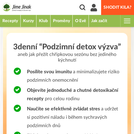
SHODIT KILA?
Recepty
Kurzy
Klub
Proměny
O Evě
Jak začít
3denní “Podzimní detox výzva”
aneb jak přežít chřipkovou sezónu bez jediného
kýchnutí
Posílíte svou imunitu
a minimalizujete riziko
podzimních onemocnění
Objevíte jednoduché a chutné detoxikační
recepty
pro celou rodinu
Naučíte se efektivně zvládat stres
a udržet
si pozitivní náladu i během sychravých
podzimních dnů