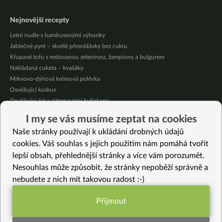
Nejnovější recepty
Letní nudle s bambusovými výhonky
Jablečné pyré – skvělé přesnídávky bez cukru
Křupavé tofu s restovanou zeleninou, žampiony a bulgurem
Nakládaná cuketa – kvašáky
Mrkvovo-dýňová krémová polévka
Osvěžující kuskus
Osvěžující čaj s citronovými bylinkami
Nepečený jablečný dort s rybízem
I my se vás musíme zeptat na cookies
Čokoládové muffiny s mangovým krémem
Naše stránky používají k ukládání drobných údajů
Meruňky a jablka v citrónovém želé
cookies. Váš souhlas s jejich použitím nám pomáhá tvořit
lepší obsah, přehlednější stránky a více vám porozumět.
Vybrané recepty
Nesouhlas může způsobit, že stránky nepoběží správně a
Cordon bleu jinak
nebudete z nich mít takovou radost :-)
Krémová brokolicová polévka
Špagety narůžovo
Přijmout
Nakládaný patizon à la kvašáky
Funkční nastavení potřebujeme (vždy
Topinamburová kari polévka