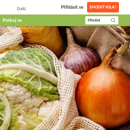
Přihlásit se
SHODIT KILA?
Další
Potkej se
Hledat