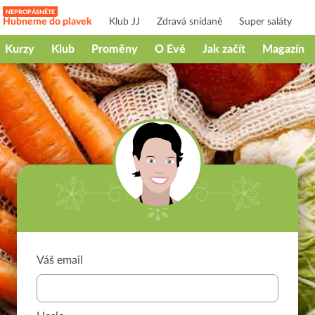
Hubneme do plavek
Klub JJ
Zdravá snídaně
Super saláty
Kurzy
Klub
Proměny
O Evě
Jak začít
Magazín
Váš email