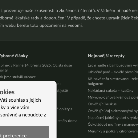
ní, prezentuje naše zkušenosti a zkušenosti čtenářů. V žádném případě 
orné lékařské rady a doporučení. V případě, že chcete upravit jídelníček 
ním webu berete toto upozornění na vědomí.
ybrané články
Nejnovější recepty
plněk v Panně 14. března 2025: Očista duše i
Letní nudle s bambusovými vý
eality
Jablečné pyré – skvělé přesníd
ak jsme strávili Vánoce
Křupavé tofu s restovanou zel
ak Monika přehodila v životě výhybku
bulgurem
o plavek už to nebude, ale zhubnout ještě
Nakládaná cuketa – kvašáky
okies
tihnete
Mrkvovo-dýňová krémová pol
Váš souhlas s jejich
astý průjem a jak se jej zbavit
Osvěžující kuskus
nky a více vám
ědci jsou v šoku: krevety mají v sobě opiáty a
Osvěžující čaj s citronovými b
okain
 správně a nebudete z
Nepečený jablečný dort s rybí
0 esenciálních olejů, které by vám neměly doma
Čokoládové muffiny s mango
hybět
Meruňky a jablka v citrónovém
eshánějte droždí, není potřeba!
t preference