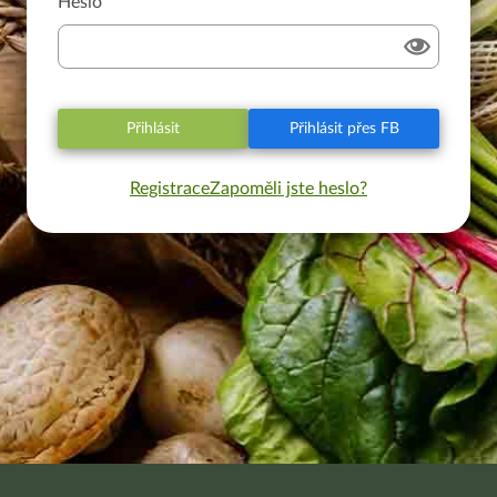
Heslo
Přihlásit
Přihlásit přes FB
Registrace
Zapoměli jste heslo?