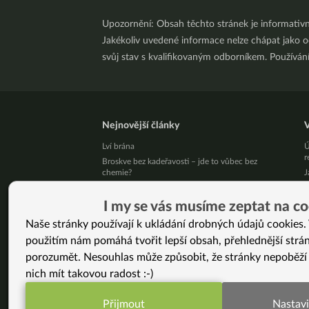
Upozornění: Obsah těchto stránek je informativ
Jakékoliv uvedené informace nelze chápat jako odb
svůj stav s kvalifikovaným odborníkem. Používá
Nejnovější články
V
Lví brána
Ú
r
Broskve bez kadeřavosti – jde to vůbec bez
chemie?
J
Krevní skupina a jídelníček: mýtus, který přežil 30
J
let bez jediného důkazu
D
I my se vás musíme zeptat na co
Léky mi snížili na minimum a štítná žláza se
s
Naše stránky používají k ukládání drobných údajů cookies. 
zlepšila (Martina, 41 let)
Č
použitím nám pomáhá tvořit lepší obsah, přehlednější strá
Živý kurz vaření v Brně 25. 8. 2026
V
Přestaňte bojovat samy se sebou
k
porozumět. Nesouhlas může způsobit, že stránky nepoběží
10 tipů, jak zpracovat letní jablíčka
1
nich mít takovou radost :-)
c
Už vás unavuje, že někdo pořád řeší, jak byste
měla vypadat?
N
Přijmout
Nastavi