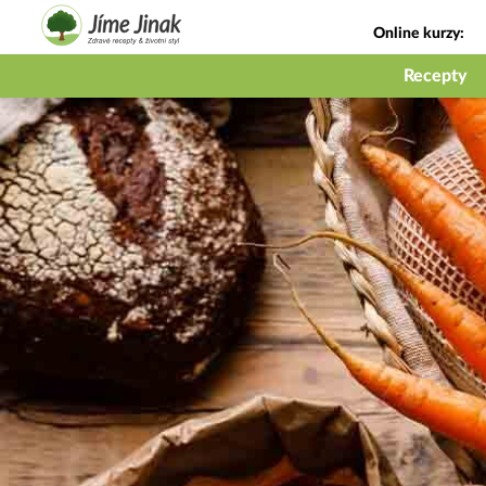
Online kurzy:
Jak na babičky
Recepty