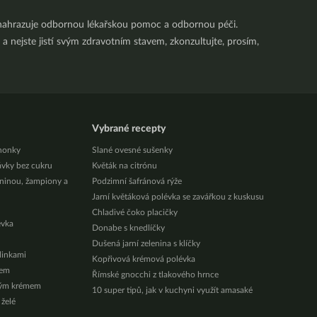
nenahrazuje odbornou lékařskou pomoc a odbornou péči.
a nejste jistí svým zdravotním stavem, zkonzultujte, prosím,
Vybrané recepty
honky
Slané ovesné sušenky
ávky bez cukru
Květák na citrónu
eninou, žampiony a
Podzimní šafránová rýže
Jarní květáková polévka se zavářkou z kuskusu
Chladivé čoko placičky
évka
Donabe s knedlíčky
Dušená jarní zelenina s klíčky
ylinkami
Kopřivová krémová polévka
zem
Římské gnocchi z tlakového hrnce
vým krémem
10 super tipů, jak v kuchyni využít amasaké
 želé