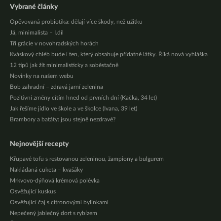
Vybrané články
Opěvovaná probiotika: dělají více škody, než užitku
Já, minimalista – I.díl
Tři grácie v novohradských horách
Kváskový chléb bude i ten, který obsahuje přídatné látky. Říká nová vyhláška
12 tipů jak žít minimalisticky a soběstačně
Novinky na našem webu
Bob zahradní – zdravá jarní zelenina
Pozitivní změny cítím hned od prvních dní (Kačka, 34 let)
Jak řešíme jídlo ve škole a ve školce (Ivana, 39 let)
Brambory a batáty: jsou stejně nezdravé?
Nejnovější recepty
Křupavé tofu s restovanou zeleninou, žampiony a bulgurem
Nakládaná cuketa – kvašáky
Mrkvovo-dýňová krémová polévka
Osvěžující kuskus
Osvěžující čaj s citronovými bylinkami
Nepečený jablečný dort s rybízem