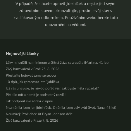
V případě, že chcete upravit jídelníček a nejste jistí svým
zdravotním stavem, zkonzultujte, prosím, svůj stav s
kvalifikovaným odborníkem. Používáním webu berete toto
upozornění na vědomí.
Nejnovější články
Léky mi snížili na minimum a štítná žláza se zlepšila (Martina, 41 let)
Živý kurz vaření v Brně 25. 8. 2026
Přestaňte bojovat samy se sebou
10 tipů, jak zpracovat letní jablíčka
Už vás unavuje, že někdo pořád řeší, jak byste měla vypadat?
Pět kilo mít a nemít je podstatný rozdíl!
Jak podpořit své zdraví v srpnu
Nezměnila jsem jen jídelníček. Změnila jsem celý svůj život. (Jana, 46 let)
Neumírej: Proč chce žít Bryan Johnson déle
Živý kurz vaření v Praze 9. 8. 2026