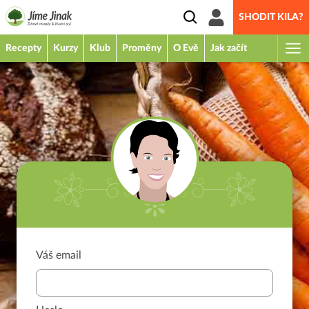
SHODIT KILA?
Recepty
Kurzy
Klub
Proměny
O Evě
Jak začít
Váš email