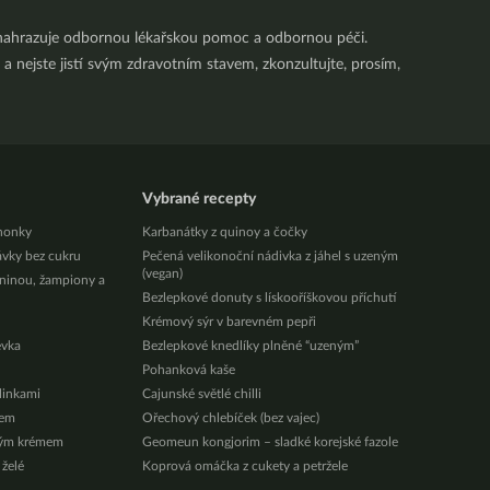
nenahrazuje odbornou lékařskou pomoc a odbornou péči.
a nejste jistí svým zdravotním stavem, zkonzultujte, prosím,
Vybrané recepty
honky
Karbanátky z quinoy a čočky
ávky bez cukru
Pečená velikonoční nádivka z jáhel s uzeným
(vegan)
eninou, žampiony a
Bezlepkové donuty s lískooříškovou příchutí
Krémový sýr v barevném pepři
évka
Bezlepkové knedlíky plněné “uzeným”
Pohanková kaše
ylinkami
Cajunské světlé chilli
zem
Ořechový chlebíček (bez vajec)
vým krémem
Geomeun kongjorim – sladké korejské fazole
 želé
Koprová omáčka z cukety a petržele