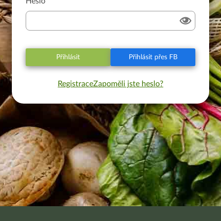
Heslo
Přihlásit
Přihlásit přes FB
Registrace
Zapoměli jste heslo?