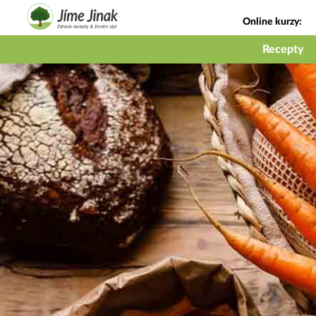
Online kurzy:
Jak na babičky
Recepty