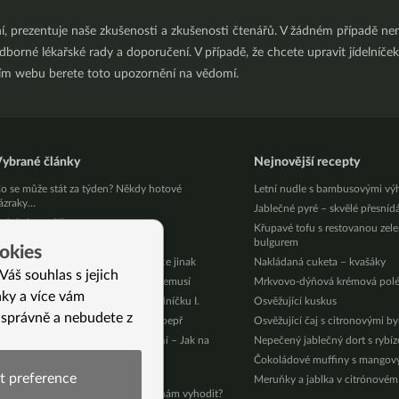
ní, prezentuje naše zkušenosti a zkušenosti čtenářů. V žádném případě 
orné lékařské rady a doporučení. V případě, že chcete upravit jídelníček 
ním webu berete toto upozornění na vědomí.
ybrané články
Nejnovější recepty
o se může stát za týden? Někdy hotové
Letní nudle s bambusovými vý
ázraky…
Jablečné pyré – skvělé přesníd
pívání s anděly
Křupavé tofu s restovanou zel
ulie už nebere léky na epilepsii
bulgurem
okies
tartujeme nový online kurz – Vánoce jinak
Nakládaná cuketa – kvašáky
Váš souhlas s jejich
atka už léky na otoky nohou brát nemusí
Mrkvovo-dýňová krémová pol
nky a více vám
dyž ke zhubnutí nestačí změna jídelníčku I.
Osvěžující kuskus
 správně a nebudete z
epř v kuchyni aneb není pepř jako pepř
Osvěžující čaj s citronovými b
o nejdůležitější z posledního vysílání – Jak na
Nepečený jablečný dort s rybí
imu
Čokoládové muffiny s mango
ieta při refluxu
t preference
Meruňky a jablka v citrónovém
e to prošlé: můžu to sníst nebo to mám vyhodit?
í)