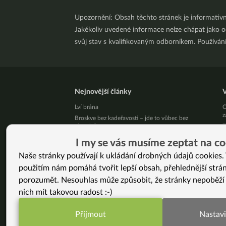
Upozornění: Obsah těchto stránek je informativ
Jakékoliv uvedené informace nelze chápat jako odb
svůj stav s kvalifikovaným odborníkem. Používá
Nejnovější články
V
Lví brána
C
z
Broskve bez kadeřavosti – jde to vůbec bez
chemie?
Z
Krevní skupina a jídelníček: mýtus, který přežil 30
J
I my se vás musíme zeptat na co
let bez jediného důkazu
S
Naše stránky používají k ukládání drobných údajů cookies. 
Léky mi snížili na minimum a štítná žláza se
K
zlepšila (Martina, 41 let)
použitím nám pomáhá tvořit lepší obsah, přehlednější strá
K
Živý kurz vaření v Brně 25. 8. 2026
porozumět. Nesouhlas může způsobit, že stránky nepoběží
P
Přestaňte bojovat samy se sebou
nich mít takovou radost :-)
T
10 tipů, jak zpracovat letní jablíčka
z
Už vás unavuje, že někdo pořád řeší, jak byste
D
Přijmout
Nastavi
měla vypadat?
J
Funkční nastavení potřebujeme (vždy aktivn