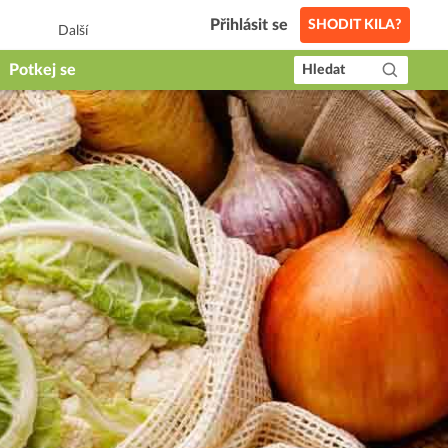
Přihlásit se
SHODIT KILA?
Další
Potkej se
Hledat