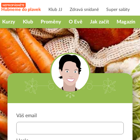
Hubneme do plavek
Klub JJ
Zdravá snídaně
Super saláty
Kurzy
Klub
Proměny
O Evě
Jak začít
Magazín
Váš email