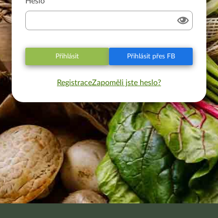
Heslo
Přihlásit
Přihlásit přes FB
Registrace
Zapoměli jste heslo?