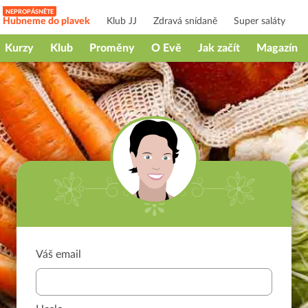
Hubneme do plavek
Klub JJ
Zdravá snídaně
Super saláty
Kurzy
Klub
Proměny
O Evě
Jak začít
Magazín
Váš email