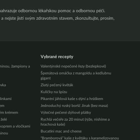
nenahrazuje odbornou lékařskou pomoc a odbornou péči.
a nejste jistí svým zdravotním stavem, zkonzultujte, prosím,
Vybrané recepty
eninou, žampiony a
Valentýnské nepečené řezy (bezlepkové)
Špenátová omáčka z mangoldu a kedlubnu
gigant
évka
Zlatý pečený květák
Kuličky na špízu
ylinkami
Pikantní jáhlová kaše s dýní a hráškem
zem
Jednoduchý ruský boršč Jinak (bez masa)
vým krémem
Výtečné pečené dýňové plátky
 želé
Rychlá večeře za 20 minut (rýže, nishime a
hrachová kaše)
 koprem a vločkami
Bucatini mac and cheese
ninou
“Bramborová” kaše z květáku s karamelizovanou