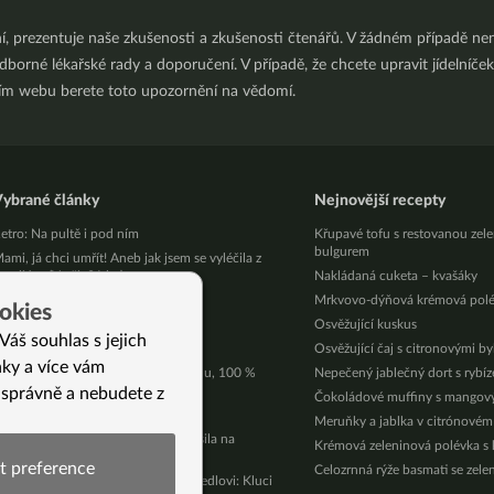
ní, prezentuje naše zkušenosti a zkušenosti čtenářů. V žádném případě 
orné lékařské rady a doporučení. V případě, že chcete upravit jídelníček 
ním webu berete toto upozornění na vědomí.
ybrané články
Nejnovější recepty
etro: Na pultě i pod ním
Křupavé tofu s restovanou zel
bulgurem
ami, já chci umřít! Aneb jak jsem se vyléčila z
oreliózy (Verči, 31 let)
Nakládaná cuketa – kvašáky
ovoluní ve znamení Lva 4.8. 2024
Mrkvovo-dýňová krémová pol
okies
ak se zbavit akné
Osvěžující kuskus
Váš souhlas s jejich
ahrada v červenci
Osvěžující čaj s citronovými b
nky a více vám
oca Cola Zero – 0 % cukru a kofeinu, 100 %
Nepečený jablečný dort s rybí
hemie
 správně a nebudete z
Čokoládové muffiny s mango
egan kraslice na Velikonoce
Meruňky a jablka v citrónovém
kuste to říct svému lékaři, já to zkusila na
Krémová zeleninová polévka s
ematologii
t preference
Celozrnná rýže basmati se zele
ndřej (15 let) a Jakub (18 let) Hosnedlovi: Kluci
í)