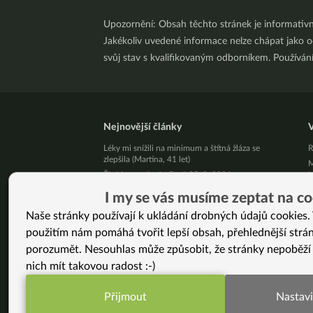
Upozornění: Obsah těchto stránek je informativ
Jakékoliv uvedené informace nelze chápat jako odb
svůj stav s kvalifikovaným odborníkem. Používá
Nejnovější články
V
Léky mi snížili na minimum a štítná žláza se
R
zlepšila (Martina, 41 let)
M
Živý kurz vaření v Brně 25. 8. 2026
b
Přestaňte bojovat samy se sebou
N
I my se vás musíme zeptat na co
10 tipů, jak zpracovat letní jablíčka
J
Naše stránky používají k ukládání drobných údajů cookies. 
Už vás unavuje, že někdo pořád řeší, jak byste
Z
použitím nám pomáhá tvořit lepší obsah, přehlednější strá
měla vypadat?
C
Pět kilo mít a nemít je podstatný rozdíl!
c
porozumět. Nesouhlas může způsobit, že stránky nepoběží
Jak podpořit své zdraví v srpnu
V
nich mít takovou radost :-)
Nezměnila jsem jen jídelníček. Změnila jsem celý
Z
svůj život. (Jana, 46 let)
h
Přijmout
Nastavi
Neumírej: Proč chce žít Bryan Johnson déle
O
Funkční nastavení potřebujeme (vždy aktivn