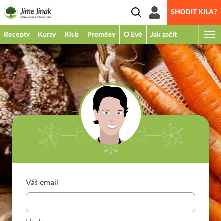
SHODIT KILA?
Recepty
Kurzy
Klub
Proměny
O Evě
Jak začít
Váš email