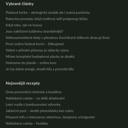
Vybrané články
Plastová brčka – ekologický strašák ale i nutná pomůcka
Rakovina prostaty: když rostlinný talíř podporuje léčbu
Když rybu, tak ne lososa
Jsou naklíčené luštěniny stravitelnější?
Nízkosacharidové diety s převahou živočišných bílkovin zkracují život
První online festival končí – Děkujeme!
Vaření v přímém přenosu je vždycky výzva
Mňam kompletní bezlepkové placky ze zbytků
Hubneme do plavek – online kurz
Je čas získat energii, shodit kila a pročistit tělo
Nejnovější recepty
Oves provoněný citrónem a bazalkou
Nakládaná cuketa – na delší skladování
Letní nudle s bambusovými výhonky
Jablečné pyré – skvělé přesnídávky bez cukru
Křupavé tofu s restovanou zeleninou, žampiony a bulgurem
Nakládaná cuketa – kvašáky