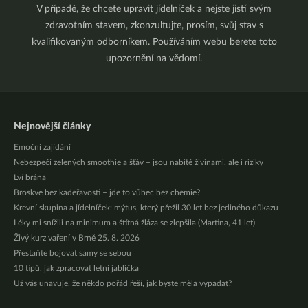
V případě, že chcete upravit jídelníček a nejste jistí svým
zdravotním stavem, zkonzultujte, prosím, svůj stav s
kvalifikovaným odborníkem. Používáním webu berete toto
upozornění na vědomí.
Nejnovější články
Emoční zajídání
Nebezpečí zelených smoothie a šťáv – jsou nabité živinami, ale i riziky
Lví brána
Broskve bez kadeřavosti – jde to vůbec bez chemie?
Krevní skupina a jídelníček: mýtus, který přežil 30 let bez jediného důkazu
Léky mi snížili na minimum a štítná žláza se zlepšila (Martina, 41 let)
Živý kurz vaření v Brně 25. 8. 2026
Přestaňte bojovat samy se sebou
10 tipů, jak zpracovat letní jablíčka
Už vás unavuje, že někdo pořád řeší, jak byste měla vypadat?