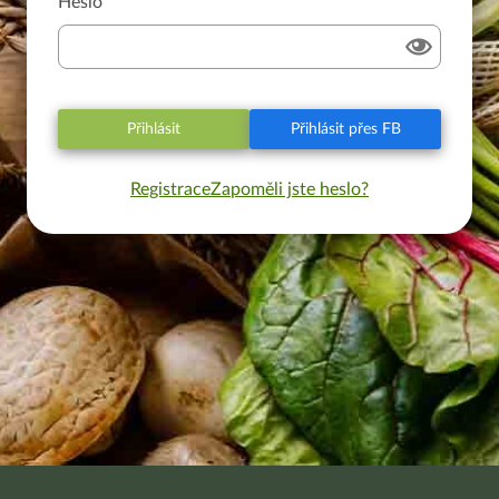
Heslo
Přihlásit
Přihlásit přes FB
Registrace
Zapoměli jste heslo?