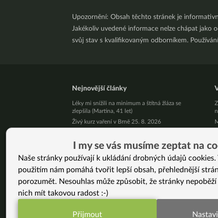
Upozornění: Obsah těchto stránek je informativ
Jakékoliv uvedené informace nelze chápat jako odb
svůj stav s kvalifikovaným odborníkem. Používá
Nejnovější články
V
Léky mi snížili na minimum a štítná žláza se
Z
zlepšila (Martina, 41 let)
n
Živý kurz vaření v Brně 25. 8. 2026
M
Přestaňte bojovat samy se sebou
Z
10 tipů, jak zpracovat letní jablíčka
D
I my se vás musíme zeptat na co
2
Už vás unavuje, že někdo pořád řeší, jak byste
Naše stránky používají k ukládání drobných údajů cookies. 
měla vypadat?
3
použitím nám pomáhá tvořit lepší obsah, přehlednější strá
v
Pět kilo mít a nemít je podstatný rozdíl!
D
porozumět. Nesouhlas může způsobit, že stránky nepoběží
Jak podpořit své zdraví v srpnu
K
nich mít takovou radost :-)
Nezměnila jsem jen jídelníček. Změnila jsem celý
(
svůj život. (Jana, 46 let)
E
Neumírej: Proč chce žít Bryan Johnson déle
Přijmout
Nastavi