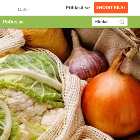
Přihlásit se
SHODIT KILA?
Další
Potkej se
Hledat