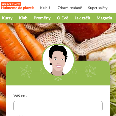
Hubneme do plavek
Klub JJ
Zdravá snídaně
Super saláty
Kurzy
Klub
Proměny
O Evě
Jak začít
Magazín
Váš email