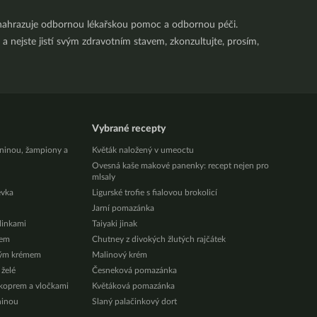
nenahrazuje odbornou lékařskou pomoc a odbornou péči.
a nejste jistí svým zdravotním stavem, zkonzultujte, prosím,
Vybrané recepty
eninou, žampiony a
Květák naložený v umeoctu
Ovesná kaše makové panenky: recept nejen pro
mlsaly
évka
Ligurské trofie s fialovou brokolicí
Jarní pomazánka
ylinkami
Taiyaki jinak
zem
Chutney z divokých žlutých rajčátek
vým krémem
Malinový krém
 želé
Česneková pomazánka
 koprem a vločkami
Květáková pomazánka
ninou
Slaný palačinkový dort