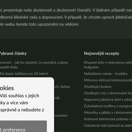
ní, prezentuje naše zkušenosti a zkušenosti čtenářů. V žádném případě 
orné lékařské rady a doporučení. V případě, že chcete upravit jídelníček 
ním webu berete toto upozornění na vědomí.
ybrané články
Nejnovější recepty
vracení – jak ho zastavit, co pomáhá a jakou
Křupavé tofu s restovanou zel
asadit dietu
bulgurem
ůj dopis Ježíškovi po 30 letech
Nakládaná cuketa – kvašáky
achráněné Vánoce!
Mrkvovo-dýňová krémová pol
o roka 30 kg dole. Bez počítání kalorií. (Iulian,
Osvěžující kuskus
okies
9 let)
Osvěžující čaj s citronovými b
Váš souhlas s jejich
denní Jarní výzva právě začíná! Už máš
Nepečený jablečný dort s rybí
nky a více vám
stupenku zdarma?
Čokoládové muffiny s mango
árky jsou na cestě
 správně a nebudete z
Meruňky a jablka v citrónovém
ila šla dolů, i když jsem nebyla stoprocentní
Krémová zeleninová polévka s
Jana, 49 let)
Celozrnná rýže basmati se zele
liminace
t preference