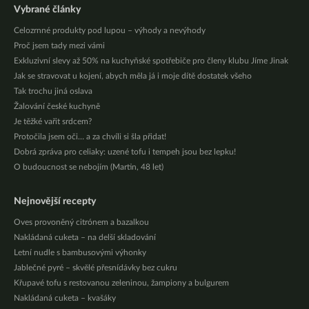
Vybrané články
Celozrnné produkty pod lupou – výhody a nevýhody
Proč jsem tady mezi vámi
Exkluzivní slevy až 50% na kuchyňské spotřebiče pro členy klubu Jíme Jinak
Jak se stravovat u kojení, abych měla já i moje dítě dostatek všeho
Tak trochu jiná oslava
Žalování české kuchyně
Je těžké vařit srdcem?
Protočila jsem oči… a za chvíli si šla přidat!
Dobrá zpráva pro celiaky: uzené tofu i tempeh jsou bez lepku!
O budoucnost se nebojím (Martin, 48 let)
Nejnovější recepty
Oves provoněný citrónem a bazalkou
Nakládaná cuketa – na delší skladování
Letní nudle s bambusovými výhonky
Jablečné pyré – skvělé přesnídávky bez cukru
Křupavé tofu s restovanou zeleninou, žampiony a bulgurem
Nakládaná cuketa – kvašáky