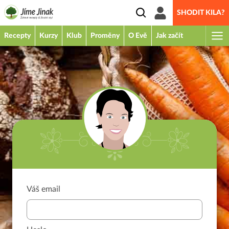
SHODIT KILA?
Recepty
Kurzy
Klub
Proměny
O Evě
Jak začít
Váš email