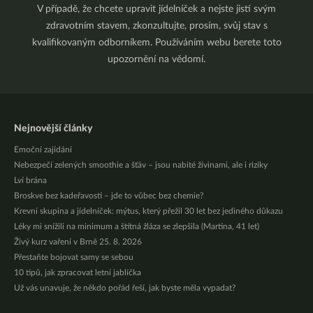
V případě, že chcete upravit jídelníček a nejste jistí svým
zdravotním stavem, zkonzultujte, prosím, svůj stav s
kvalifikovaným odborníkem. Používáním webu berete toto
upozornění na vědomí.
Nejnovější články
Emoční zajídání
Nebezpečí zelených smoothie a šťáv – jsou nabité živinami, ale i riziky
Lví brána
Broskve bez kadeřavosti – jde to vůbec bez chemie?
Krevní skupina a jídelníček: mýtus, který přežil 30 let bez jediného důkazu
Léky mi snížili na minimum a štítná žláza se zlepšila (Martina, 41 let)
Živý kurz vaření v Brně 25. 8. 2026
Přestaňte bojovat samy se sebou
10 tipů, jak zpracovat letní jablíčka
Už vás unavuje, že někdo pořád řeší, jak byste měla vypadat?