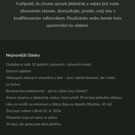
V případě, že chcete upravit jídelníček a nejste jistí svým
zdravotním stavem, zkonzultujte, prosím, svůj stav s
kvalifikovaným odborníkem. Používáním webu berete toto
upozornění na vědomí.
Nejnovější články
Ozdobte si talíř: 10 jedlých, krásných i zdravých květů
Emoční zajídání
Nebezpečí zelených smoothie a šťáv – jsou nabité živinami, ale i riziky
Lví brána
Broskve bez kadeřavosti – jde to vůbec bez chemie?
Krevní skupina a jídelníček: mýtus, který přežil 30 let bez jediného důkazu
Léky mi snížili na minimum a štítná žláza se zlepšila (Martina, 41 let)
Živý kurz vaření v Brně 25. 8. 2026
Přestaňte bojovat samy se sebou
10 tipů, jak zpracovat letní jablíčka