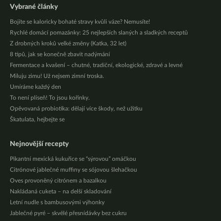
Vybrané články
Bojíte se kaloricky bohaté stravy kvůli váze? Nemusíte!
Rychlé domácí pomazánky: 25 nejlepších slaných a sladkých receptů
Z drobných kroků velké změny (Katka, 32 let)
8 tipů, jak se konečně zbavit nadýmání
Fermentace a kvašení – chutné, tradiční, ekologické, zdravé a levné
Miluju zimu! Už nejsem zimní troska.
Umíráme každý den
To není plíseň! To jsou kořínky.
Opěvovaná probiotika: dělají více škody, než užitku
Škatulata, hejbejte se
Nejnovější recepty
Pikantní mexická kukuřice se “sýrovou” omáčkou
Citrónové jablečné muffiny se sójovou šlehačkou
Oves provoněný citrónem a bazalkou
Nakládaná cuketa – na delší skladování
Letní nudle s bambusovými výhonky
Jablečné pyré – skvělé přesnídávky bez cukru