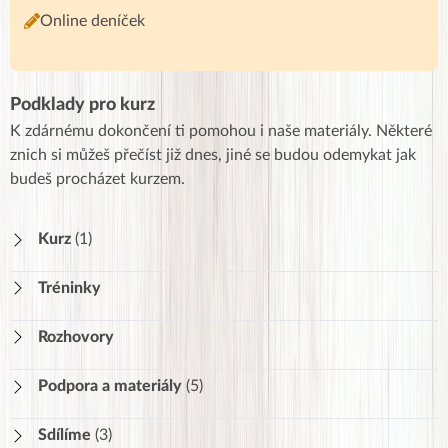
Online deníček
Podklady pro kurz
K zdárnému dokončení ti pomohou i naše materiály. Některé
znich si můžeš přečíst již dnes, jiné se budou odemykat jak
budeš procházet kurzem.
Kurz
(1)
Jak kurz funguje
Tréninky
Rozhovory
Podpora a materiály
(5)
Pracovní listy
Sdílíme
(3)