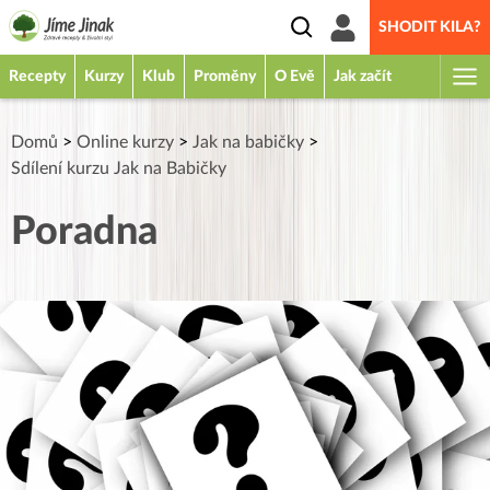
SHODIT KILA?
Recepty
Kurzy
Klub
Proměny
O Evě
Jak začít
Domů
>
Online kurzy
>
Jak na babičky
>
Sdílení kurzu Jak na Babičky
Poradna