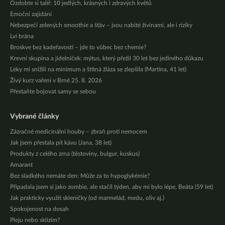
Ozdobte si talíř: 10 jedlých, krásných i zdravých květů
Emoční zajídání
Nebezpečí zelených smoothie a šťáv – jsou nabité živinami, ale i riziky
Lví brána
Broskve bez kadeřavosti – jde to vůbec bez chemie?
Krevní skupina a jídelníček: mýtus, který přežil 30 let bez jediného důkazu
Léky mi snížili na minimum a štítná žláza se zlepšila (Martina, 41 let)
Živý kurz vaření v Brně 25. 8. 2026
Přestaňte bojovat samy se sebou
Vybrané články
Zázračné medicinální houby – zbraň proti nemocem
Jak jsem přestala pít kávu (Jana, 38 let)
Produkty z celého zrna (těstoviny, bulgur, kuskus)
Amarant
Bez sladkého nemáte den: Může za to hypoglykémie?
Připadala jsem si jako zombie, ale stačil týden, aby mi bylo lépe, Beáta (59 let)
Jak prakticky využít skleničky (od marmelád, medu, oliv aj.)
Spokojenost na dosah
Pleju nebo sklízím?