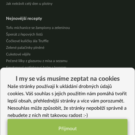
Jak netrávit celý den u plotny
Nejnovější recepty
Tofu míchanice se žampiony a zeleninou
Špenát z řepových listů
Čočkové kuličky ála Truffle
Zelené palačinky plněné
Cuketové vějíře
Pečené lilky z glazurou z misa a sezamu
Smetanový patizónový krém s koprem
Domácí broskvová marmeláda bez cukru
I my se vás musíme zeptat na cookies
Pikantní mexická kukuřice se “sýrovou” omáčkou
Naše stránky používají k ukládání drobných údajů
Citrónové jablečné muffiny se sójovou šlehačkou
cookies. Váš souhlas s jejich použitím nám pomáhá tvořit
lepší obsah, přehlednější stránky a více vám porozumět.
Vybrané recepty
Nesouhlas může způsobit, že stránky nepoběží správně a
Rizoto s kopřivovým pestem
nebudete z nich mít takovou radost :-)
Makovo-švestková dobrota
Kapusta s uzeným tofu
Přijmout
Veganská krémová polévka ze zeleného chřestu
Funkční nastavení potřebujeme (vždy