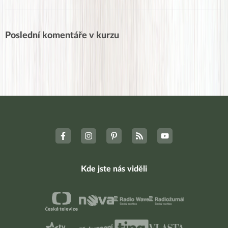
Seznam přísloví
3
Poradna
Vaše příběhy
Jak to zvládáte
Poslední komentáře v kurzu
Přidejte váš příběh
Hlášky babiček
Prodloužit program
Kde jste nás viděli