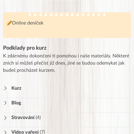
Online deníček
Podklady pro kurz
K zdárnému dokončení ti pomohou i naše materiály. Některé
znich si můžeš přečíst již dnes, jiné se budou odemykat jak
budeš procházet kurzem.
Kurz
Blog
Stravování
(4)
V kolik a co jíst
265
Video vaření
(7)