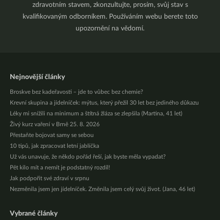
zdravotním stavem, zkonzultujte, prosím, svůj stav s
kvalifikovaným odborníkem. Používáním webu berete toto
upozornění na vědomí.
Nejnovější články
Broskve bez kadeřavosti – jde to vůbec bez chemie?
Krevní skupina a jídelníček: mýtus, který přežil 30 let bez jediného důkazu
Léky mi snížili na minimum a štítná žláza se zlepšila (Martina, 41 let)
Živý kurz vaření v Brně 25. 8. 2026
Přestaňte bojovat samy se sebou
10 tipů, jak zpracovat letní jablíčka
Už vás unavuje, že někdo pořád řeší, jak byste měla vypadat?
Pět kilo mít a nemít je podstatný rozdíl!
Jak podpořit své zdraví v srpnu
Nezměnila jsem jen jídelníček. Změnila jsem celý svůj život. (Jana, 46 let)
Vybrané články