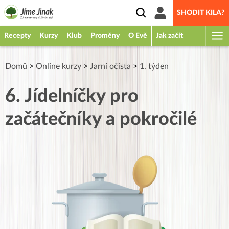
SHODIT KILA?
Recepty
Kurzy
Klub
Proměny
O Evě
Jak začít
Domů
>
Online kurzy
>
Jarní očista
>
1. týden
6. Jídelníčky pro
začátečníky a pokročilé