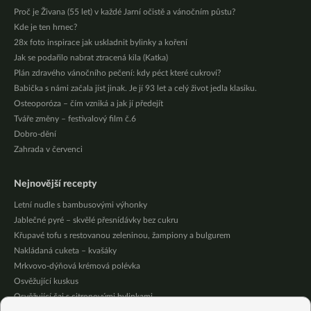
Proč je Živana (55 let) v každé Jarní očistě a vánočním půstu?
Kde je ten hrnec?
28x foto inspirace jak uskladnit bylinky a koření
Jak se podařilo nabrat ztracená kila (Katka)
Plán zdravého vánočního pečení: kdy péct které cukroví?
Babička s námi začala jíst jinak. Je jí 93 let a celý život jedla klasiku.
Osteoporóza – čím vzniká a jak jí předejít
Tváře změny – festivalový film č.6
Dobro-dění
Zahrada v červenci
Nejnovější recepty
Letní nudle s bambusovými výhonky
Jablečné pyré – skvělé přesnídávky bez cukru
Křupavé tofu s restovanou zeleninou, žampiony a bulgurem
Nakládaná cuketa – kvašáky
Mrkvovo-dýňová krémová polévka
Osvěžující kuskus
Osvěžující čaj s citronovými bylinkami