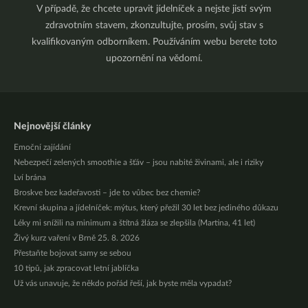
V případě, že chcete upravit jídelníček a nejste jistí svým
zdravotním stavem, zkonzultujte, prosím, svůj stav s
kvalifikovaným odborníkem. Používáním webu berete toto
upozornění na vědomí.
Nejnovější články
Emoční zajídání
Nebezpečí zelených smoothie a šťáv – jsou nabité živinami, ale i riziky
Lví brána
Broskve bez kadeřavosti – jde to vůbec bez chemie?
Krevní skupina a jídelníček: mýtus, který přežil 30 let bez jediného důkazu
Léky mi snížili na minimum a štítná žláza se zlepšila (Martina, 41 let)
Živý kurz vaření v Brně 25. 8. 2026
Přestaňte bojovat samy se sebou
10 tipů, jak zpracovat letní jablíčka
Už vás unavuje, že někdo pořád řeší, jak byste měla vypadat?