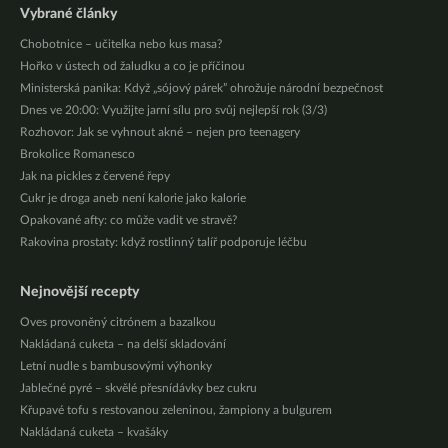
Vybrané články
Chobotnice – učitelka nebo kus masa?
Hořko v ústech od žaludku a co je příčinou
Ministerská panika: Když „sójový párek” ohrožuje národní bezpečnost
Dnes ve 20:00: Využijte jarní sílu pro svůj nejlepší rok (3/3)
Rozhovor: Jak se vyhnout akné – nejen pro teenagery
Brokolice Romanesco
Jak na pickles z červené řepy
Cukr je droga aneb není kalorie jako kalorie
Opakované afty: co může vadit ve stravě?
Rakovina prostaty: když rostlinný talíř podporuje léčbu
Nejnovější recepty
Oves provoněný citrónem a bazalkou
Nakládaná cuketa – na delší skladování
Letní nudle s bambusovými výhonky
Jablečné pyré – skvělé přesnídávky bez cukru
Křupavé tofu s restovanou zeleninou, žampiony a bulgurem
Nakládaná cuketa – kvašáky