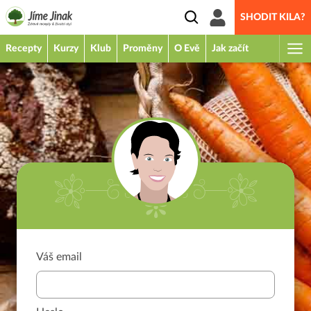
SHODIT KILA?
Recepty
Kurzy
Klub
Proměny
O Evě
Jak začít
Váš email