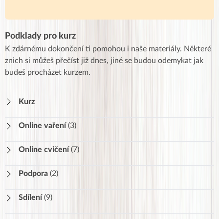
Podklady pro kurz
K zdárnému dokončení ti pomohou i naše materiály. Některé
znich si můžeš přečíst již dnes, jiné se budou odemykat jak
budeš procházet kurzem.
Kurz
Online vaření
(3)
Videorecepty
Online cvičení
(7)
Všechny recepty
Online cvičení 1
43
Podpora
(2)
Svačiny
25
Online cvičení 2
26
Materiály ke stažení
Sdílení
(9)
Online cvičení 3
14
Nejčastější otázky
Online cvičení 4
44
Jak vám jde hubnutí?
707