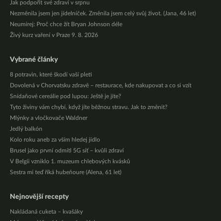
Jak podpořit své zdraví v srpnu
Nezměnila jsem jen jídelníček. Změnila jsem celý svůj život. (Jana, 46 let)
Neumírej: Proč chce žít Bryan Johnson déle
Živý kurz vaření v Praze 9. 8. 2026
Vybrané články
8 potravin, které škodí vaší pleti
Dovolená v Chorvatsku zdravě – restaurace, kde nakupovat a co si vzít
Snídaňové cereálie pod lupou: Ještě je jíte?
Tyto živiny vám chybí, když jíte běžnou stravu. Jak to změnit?
Mlýnky a vločkovače Waldner
Jedlý balkón
Kolo roku aneb za vším hledej jídlo
Brusel jako první odmítl 5G síť – kvůli zdraví
V Belgii vzniklo 1. muzeum chlebových kvásků
Sestra mi teď říká hubeňoure (Alena, 61 let)
Nejnovější recepty
Nakládaná cuketa – kvašáky