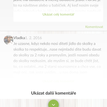
to na návšteve alebo u babičiek. Aj keď nosím svoje
jedlo jednoducho ju láka to druhé( je proste zvedavá)
Ukázat celý komentář
zo začiatku som jej to zakazovala a vysvetľovala, že
my také nepapáme ale začala robiť to ,že si v
Komentovat
nestráženej chvíli niečo uchmatla a schovala sa pod
stôl a zjedla, alebo si natlačila plné ústa až sa šla
Vladka
1. 2. 2016
povracať. A to mi rozhodne vadí viac ako to či občas
Je uzasne, kdyz nekdo nosi diteti jidlo do skolky a
zje niečo “nezdravé”. Snažím sa jej vždy ponúknuť to
skolka to respektuje…nase nejmladsi dite budu davat
naše a ak chce iné už jej to nezakazujem. Je smutné
do skolky za 2 roky a premyslim, jestli noseni obedu
pozerať na dieťa keď sa schováva pod stôl s jedlom.
do skolky nezkusim, ale myslim si, ze bude chtit jist,
Verím, že čím bude staršia to bude chápať viac a
to, co ostatni…ma 2 starsi sourozence a chce vse, co
pôjde to ľahšie.
maji oni…tak jeste uvidim….u nas doma jsem
prukopnikem zdrave stravy ja, nejstarsi dcera me
Ukázat celý komentář
neustale podezdriva, ze vse, co uvarim je
zdrave….dnes jsem upekla jablecny kolac ze spaldove
Ukázat další komentáře
Komentovat
mouky, ktery ji moc chutna, zjistila, ze je ze spaldove
mouky a ptala se, jestli je ta mouka zdrava…nemela
jsem moc casu, rekla jsem ji, ze je z Lidlu, coz byla…