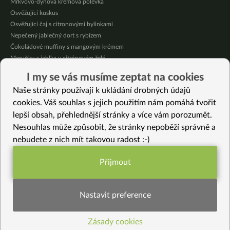
Mrkvovo-dýňová krémová polévka
Osvěžující kuskus
Osvěžující čaj s citronovými bylinkami
Nepečený jablečný dort s rybízem
Čokoládové muffiny s mangovým krémem
Meruňky a jablka v citrónovém želé
Krémová zeleninová polévka s koprem a vločkami
I my se vás musíme zeptat na cookies
Celozrnná rýže basmati se zeleninou
Naše stránky používají k ukládání drobných údajů
Citrónové muffiny s borůvkovým krémem
cookies. Váš souhlas s jejich použitím nám pomáhá tvořit
lepší obsah, přehlednější stránky a více vám porozumět.
Vybrané recepty
Nesouhlas může způsobit, že stránky nepoběží správně a
Luxusní kynutý bezlepkový štrůdl
nebudete z nich mít takovou radost :-)
Slunečnicový sýr
Udon nudle ze strojku na těstoviny
Přijmout
Dýňová smaženice
Funkční nastavení potřebujeme (vždy
Jáhlové tartaletky
aktivní)
Letní koláč s fíky a ostružinami
Nastavit preference
Velké bílé fazole na kyselo
Dýňový burger
Zásady cookies
Statistiky pro lepší obsah
Sváteční cibulové sušenky