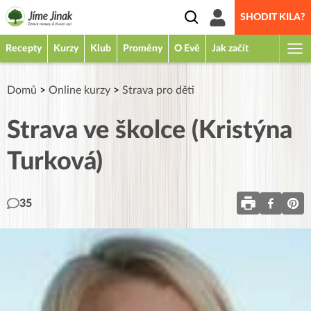
SHODIT KILA?
Recepty
Kurzy
Klub
Proměny
O Evě
Jak začít
Domů
>
Online kurzy
>
Strava pro děti
Strava ve školce (Kristýna
Turková)
35