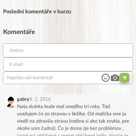
Online cvičení 5
11
Jak vám jde pohyb
Poslední komentáře v kurzu
Online cvičení 6
13
Jak vám jde vaření
Pohybové aktivity
17
Jak se cítíte
Komentáře
Jak vás to baví
Co na to okolí
Nejnovější komentáře
Facebook skupina
Poradna Hubneme do plavek
625
gabry
8. 2. 2016
Naša dcérka bude mať onedlho tri roky. Tiež
uvažujem čo zo stravou v škôlke. Od malička sme ju
viedli na zdravšiu stravu (rodina si ako tak zvykla, pre
okolie som čudná). Čo je doma zje bez problémov ,
jasné má obľúbené a menej obľúbené jedlo. Horšie je