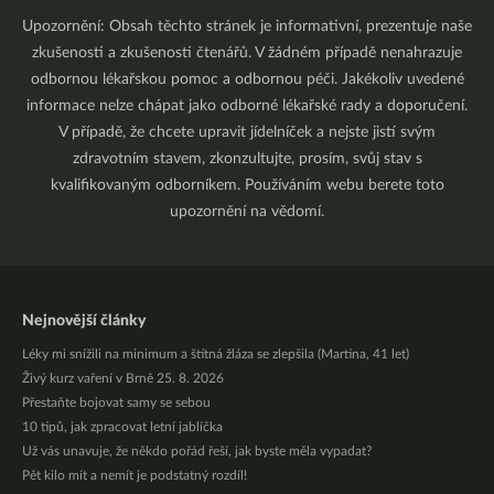
Upozornění: Obsah těchto stránek je informativní, prezentuje naše
zkušenosti a zkušenosti čtenářů. V žádném případě nenahrazuje
odbornou lékařskou pomoc a odbornou péči. Jakékoliv uvedené
informace nelze chápat jako odborné lékařské rady a doporučení.
V případě, že chcete upravit jídelníček a nejste jistí svým
zdravotním stavem, zkonzultujte, prosím, svůj stav s
kvalifikovaným odborníkem. Používáním webu berete toto
upozornění na vědomí.
Nejnovější články
Léky mi snížili na minimum a štítná žláza se zlepšila (Martina, 41 let)
Živý kurz vaření v Brně 25. 8. 2026
Přestaňte bojovat samy se sebou
10 tipů, jak zpracovat letní jablíčka
Už vás unavuje, že někdo pořád řeší, jak byste měla vypadat?
Pět kilo mít a nemít je podstatný rozdíl!