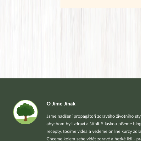
O Jíme Jinak
Jsme nadšení propagátoři zdravého životního styl
abychom byli zdraví a štíhlí. S láskou píšeme blo
recepty, točíme videa a vedeme online kurzy zdra
Chceme kolem sebe vidět zdravé a hezké lidi - pr