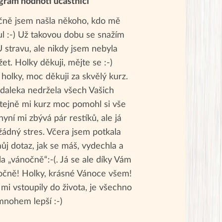
gram hodnotí účastníci
čně jsem našla někoho, kdo mě
l :-) Už takovou dobu se snažím
 stravu, ale nikdy jsem nebyla
et. Holky děkuji, mějte se :-)
 holky, moc děkuji za skvělý kurz.
zdaleka nedržela všech Vašich
stejně mi kurz moc pomohl si vše
a nyní mi zbývá pár restíků, ale já
ádný stres. Včera jsem potkala
j dotaz, jak se máš, vydechla a
 „vánočně“:-(. Já se ale díky Vám
čně! Holky, krásné Vánoce všem!
 mi vstoupily do života, je všechno
mnohem lepší :-)