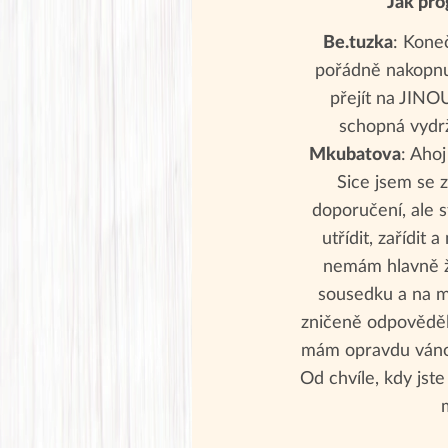
Jak pro
Be.tuzka
: Kone
pořádně nakopnu
přejít na JINOU
schopná vydrž
Mkubatova
: Ahoj
Sice jsem se 
doporučení, ale 
utřídit, zařídit 
nemám hlavně ž
sousedku a na mů
zničeně odpověděla
mám opravdu váno
Od chvíle, kdy jste