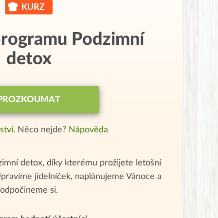
 programu
Podzimní
detox
PROZKOUMAT
ství.
Něco nejde?
Nápověda
imní detox, díky kterému prožijete letošní
Upravíme jídelníček, naplánujeme Vánoce a
odpočineme si.