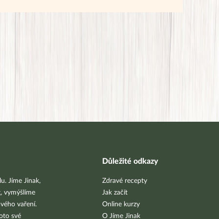
Důležité odkazy
u. Jíme Jinak,
Zdravé recepty
g, vymýšlíme
Jak začít
vého vaření.
Online kurzy
oto své
O Jíme Jinak