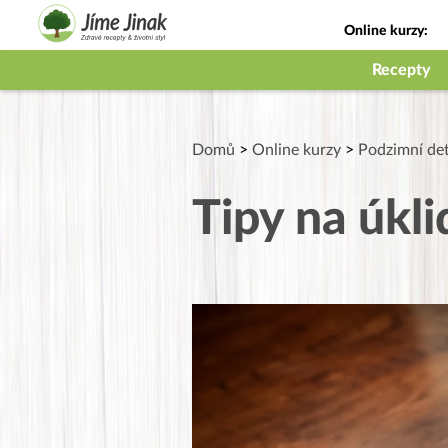
Online kurzy:
Jak na babičky
Recepty
Domů
>
Online kurzy
>
Podzimní de
Tipy na úkli