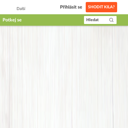
Přihlásit se
SHODIT KILA?
Další
Potkej se
Hledat