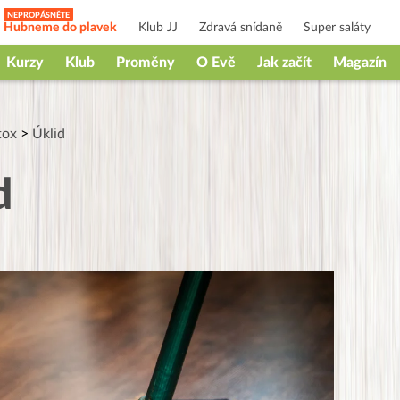
Hubneme do plavek
Klub JJ
Zdravá snídaně
Super saláty
Kurzy
Klub
Proměny
O Evě
Jak začít
Magazín
tox
>
Úklid
d