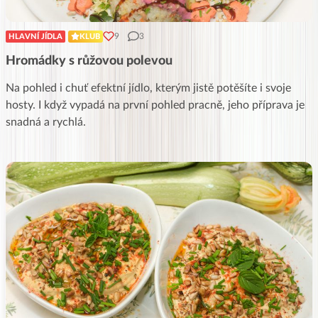
9
3
HLAVNÍ JÍDLA
KLUB
Hromádky s růžovou polevou
Na pohled i chuť efektní jídlo, kterým jistě potěšíte i svoje
hosty. I když vypadá na první pohled pracně, jeho příprava je
snadná a rychlá.