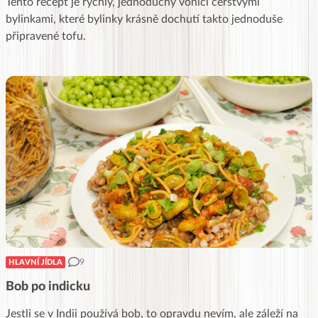
Tento recept je rychlý, jednoduchý vonící čerstvými
bylinkami, které bylinky krásně dochutí takto jednoduše
připravené tofu.
9
HLAVNÍ JÍDLA
Bob po indicku
Jestli se v Indii používá bob, to opravdu nevím, ale záleží na