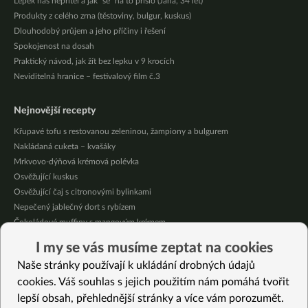
Lepek náš nepřítel a jak “se” na to přišlo (Jana, 34 let)
Produkty z celého zrna (těstoviny, bulgur, kuskus)
Dlouhodobý průjem a jeho příčiny i řešení
Spokojenost na dosah
Praktický návod, jak žít bez lepku v 9 krocích
Neviditelná hranice – festivalový film č.3
Nejnovější recepty
Křupavé tofu s restovanou zeleninou, žampiony a bulgurem
Nakládaná cuketa – kvašáky
Mrkvovo-dýňová krémová polévka
Osvěžující kuskus
Osvěžující čaj s citronovými bylinkami
Nepečený jablečný dort s rybízem
Čokoládové muffiny s mangovým krémem
Meruňky a jablka v citrónovém želé
I my se vás musíme zeptat na cookies
Krémová zeleninová polévka s koprem a vločkami
Naše stránky používají k ukládání drobných údajů
Celozrnná rýže basmati se zeleninou
cookies. Váš souhlas s jejich použitím nám pomáhá tvořit
lepší obsah, přehlednější stránky a více vám porozumět.
Vybrané recepty