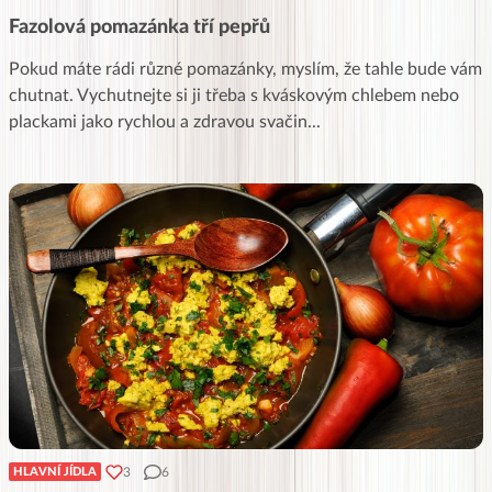
Fazolová pomazánka tří pepřů
Pokud máte rádi různé pomazánky, myslím, že tahle bude vám
chutnat. Vychutnejte si ji třeba s kváskovým chlebem nebo
plackami jako rychlou a zdravou svačin
...
3
6
HLAVNÍ JÍDLA