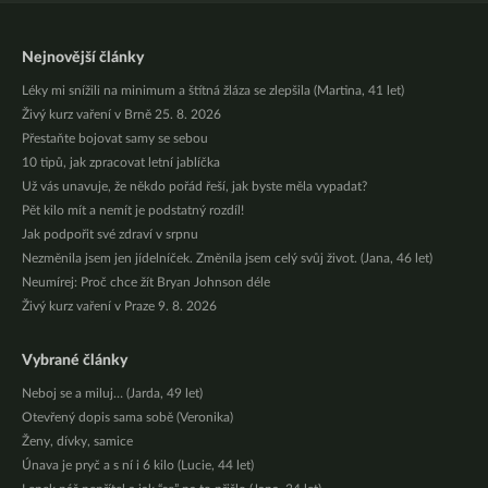
Nejnovější články
Léky mi snížili na minimum a štítná žláza se zlepšila (Martina, 41 let)
Živý kurz vaření v Brně 25. 8. 2026
Přestaňte bojovat samy se sebou
10 tipů, jak zpracovat letní jablíčka
Už vás unavuje, že někdo pořád řeší, jak byste měla vypadat?
Pět kilo mít a nemít je podstatný rozdíl!
Jak podpořit své zdraví v srpnu
Nezměnila jsem jen jídelníček. Změnila jsem celý svůj život. (Jana, 46 let)
Neumírej: Proč chce žít Bryan Johnson déle
Živý kurz vaření v Praze 9. 8. 2026
Vybrané články
Neboj se a miluj… (Jarda, 49 let)
Otevřený dopis sama sobě (Veronika)
Ženy, dívky, samice
Únava je pryč a s ní i 6 kilo (Lucie, 44 let)