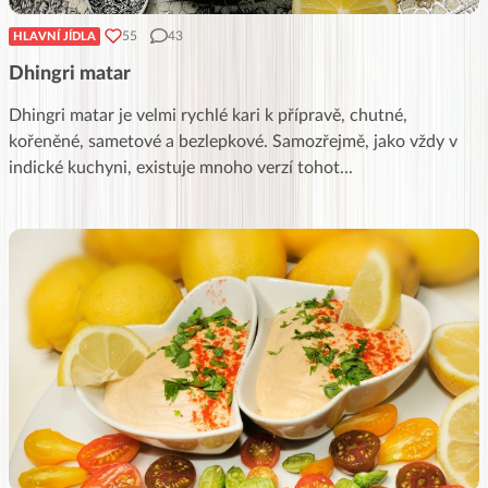
55
43
HLAVNÍ JÍDLA
Dhingri matar
Dhingri matar je velmi rychlé kari k přípravě, chutné,
kořeněné, sametové a bezlepkové. Samozřejmě, jako vždy v
indické kuchyni, existuje mnoho verzí tohot
...