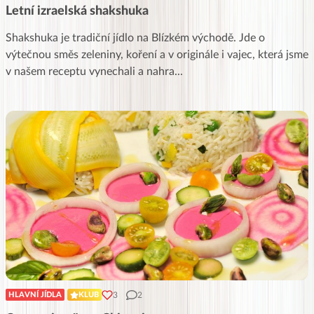
Letní izraelská shakshuka
Shakshuka je tradiční jídlo na Blízkém východě. Jde o
výtečnou směs zeleniny, koření a v originále i vajec, která jsme
v našem receptu vynechali a nahra
...
3
2
HLAVNÍ JÍDLA
KLUB