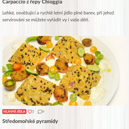
Carpaccio z řepy Chioggia
Lehké, osvěžující a rychlé letní jídlo plné barev, při jehož
servírování se můžete vyřádit vy i vaše děti.
2
9
HLAVNÍ JÍDLA
Středomořské pyramidy