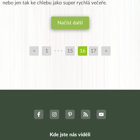
nebo jen tak ke chlebu jako super rychlá večeře.
Načíst další
<
1
15
16
17
>
Kde jste nás viděli