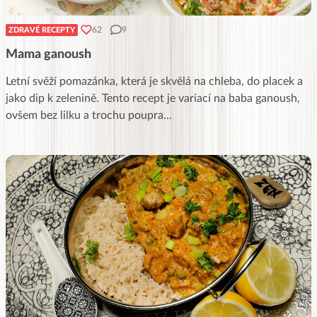
62
9
ZDRAVÉ RECEPTY
Mama ganoush
Letní svěží pomazánka, která je skvělá na chleba, do placek a
jako dip k zelenině. Tento recept je variací na baba ganoush,
ovšem bez lilku a trochu poupra
...