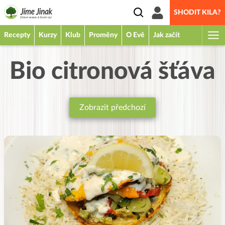
SHODIT KILA?
Recepty
Kurzy
Klub
Proměny
O Evě
Jak začít
Bio citronová šťáva
Zobrazit předchozí