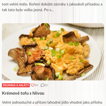
tom velmi málo. Koření dokáže zázraky s jakoukoli přísadou a
tak tato byla volba jasná. Po s
...
24
21
ZELENINA A SALÁTY
Krémové tofu s hlívou
Velmi jednoduché a přitom lahodné jídlo vhodné jako příloha