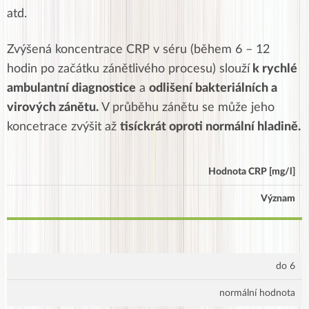
atd.
Zvýšená koncentrace CRP v séru (během 6 – 12
hodin po začátku zánětlivého procesu) slouží
k rychlé
ambulantní diagnostice
a
odlišení bakteriálních a
virových zánětu.
V průběhu zánětu se může jeho
koncetrace zvýšit až
tisíckrát oproti normální hladině.
Hodnota CRP [mg/l]
Význam
do 6
normální hodnota