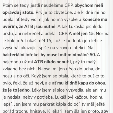
Ptám se tedy, jestli neuděláme CRP,
abychom měli
opravdu jistotu.
Prý je to zbytečné, ale klidně mi ho
udělá, ať tedy vidím, jak ho má vysoké a
konečně mu
uvěřím, že ATB jsou nutné
. A tak Lukáška píchli do
prstu, ani nebrečel a udělali CRP.
A měl jen 15. N
orma
je kolem 6. Lukáš měl 15, což je hodnota jen lehce
zvýšená, ukazující spíše na virovou infekci. Na
bakteriální infekci by musel mít minimáln
ě
50.
A
najednou už mi
ATB nikdo nenutil
, prý to malý
zvládne bez nich. Napsal mi jen něco do ucha, do
nosu a do očí. Když jsem se ptala, které to ouško to
bylo, řekl, že už neví, ale
ať mu klidně kapu do obou,
že je to jedno.
Léky jsem si sice vyzvedla, ale ani mu
je nedala, nebyly potřeba. Lukáš byl každou hodinu
lepší. Jen jsem mu párkrát kápla do očí, ty měl ještě
pořád trochu hnisavé. K lékaři jsem šla jen proto,
aby