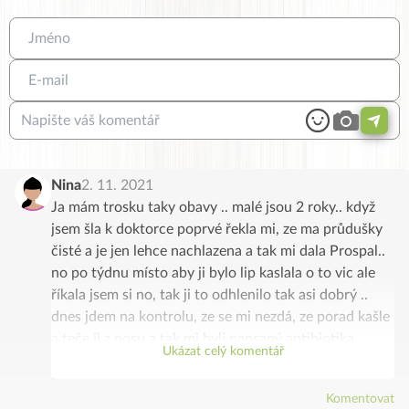
Nina
2. 11. 2021
Ja mám trosku taky obavy .. malé jsou 2 roky.. když
jsem šla k doktorce poprvé řekla mi, ze ma průdušky
čisté a je jen lehce nachlazena a tak mi dala Prospal..
no po týdnu místo aby ji bylo lip kaslala o to vic ale
říkala jsem si no, tak ji to odhlenilo tak asi dobrý ..
dnes jdem na kontrolu, ze se mi nezdá, ze porad kašle
a teče ji z nosu a tak mi byli napsaný antibiotika ..
Ukázat celý komentář
Škoda ze to čtu až teď no .. o tom crp.. říkala ze to ma
trosku na pruduskach.. jen mám strach nebi ja jsem
Komentovat
přišla vždy k doktorce a mě se nikdo pomalu ani