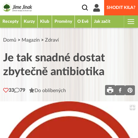
SHODIT KILA?
Recepty
Kurzy
Klub
Proměny
O Evě
Jak začít
Domů
>
Magazín
>
Zdraví
Je tak snadné dostat
zbytečně antibiotika
33
79
Do oblíbených