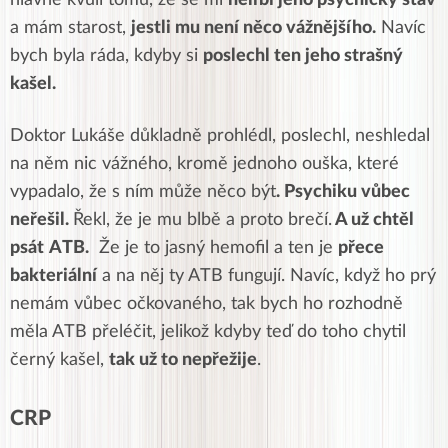
a mám starost,
jestli mu není něco vážnějšího.
Navíc
bych byla ráda, kdyby si
poslechl ten jeho strašný
kašel.
Doktor Lukáše důkladně prohlédl, poslechl, neshledal
na něm nic vážného, kromě jednoho ouška, které
vypadalo, že s ním může něco být
. Psychiku vůbec
neřešil.
Řekl, že je mu blbě a proto brečí.
A už chtěl
psát
ATB.
Že je to jasný hemofil a ten je
přece
bakteriální
a na něj ty ATB fungují. Navíc, když ho prý
nemám vůbec očkovaného, tak bych ho rozhodně
měla ATB přeléčit, jelikož kdyby teď do toho chytil
černý kašel,
tak už to nepřežije
.
CRP