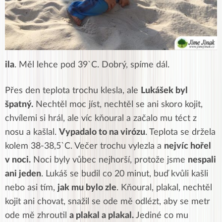
ila
. Měl lehce pod 39`C. Dobrý, spíme dál.
Přes den teplota trochu klesla, ale
Lukášek byl
špatný.
Nechtěl moc jíst, nechtěl se ani skoro kojit,
chvílemi si hrál, ale víc kňoural a začalo mu téct z
nosu a kašlal.
Vypadalo to na virózu
. Teplota se držela
kolem 38-38,5`C. Večer trochu vylezla a
nejvíc hořel
v noci.
Noci byly vůbec nejhorší, protože jsme
nespali
ani jeden
. Lukáš se budil co 20 minut, buď kvůli kašli
nebo asi tím,
jak mu bylo zle
. Kňoural, plakal, nechtěl
kojit ani chovat, snažil se ode mě odlézt, aby se metr
ode mě zhroutil
a plakal a plakal.
Jediné co mu