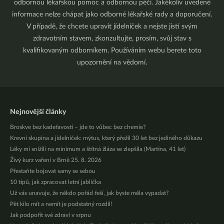
odbornou lékařskou pomoc a odbornou péči. Jakékoliv uvedené
informace nelze chápat jako odborné lékařské rady a doporučení.
V případě, že chcete upravit jídelníček a nejste jistí svým
zdravotním stavem, zkonzultujte, prosím, svůj stav s
kvalifikovaným odborníkem. Používáním webu berete toto
upozornění na vědomí.
Nejnovější články
Broskve bez kadeřavosti – jde to vůbec bez chemie?
Krevní skupina a jídelníček: mýtus, který přežil 30 let bez jediného důkazu
Léky mi snížili na minimum a štítná žláza se zlepšila (Martina, 41 let)
Živý kurz vaření v Brně 25. 8. 2026
Přestaňte bojovat samy se sebou
10 tipů, jak zpracovat letní jablíčka
Už vás unavuje, že někdo pořád řeší, jak byste měla vypadat?
Pět kilo mít a nemít je podstatný rozdíl!
Jak podpořit své zdraví v srpnu