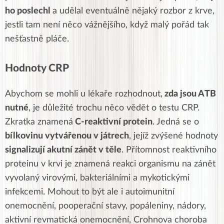
ho poslechl
a udělal eventuálně nějaký rozbor z krve,
jestli tam není něco vážnějšího, když malý pořád tak
nešťastně pláče.
Hodnoty CRP
Abychom se mohli u lékaře rozhodnout,
zda jsou ATB
nutné
, je důležité trochu něco vědět o testu CRP.
Zkratka znamená
C-reaktivní protein
. Jedná se o
bílkovinu vytvářenou v játrech
, jejíž zvýšené hodnoty
signalizují akutní zánět v těle
. Přítomnost reaktivního
proteinu v krvi je znamená reakci organismu na zánět
vyvolaný virovými, bakteriálními a mykotickými
infekcemi. Mohout to být ale i autoimunitní
onemocnění, pooperační stavy, popáleniny, nádory,
aktivní revmatická onemocnění, Crohnova choroba