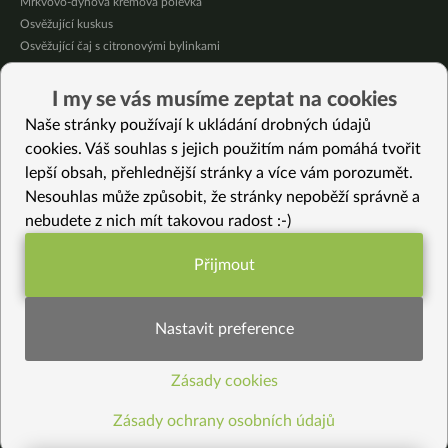
Mrkvovo-dýňová krémová polévka
Osvěžující kuskus
Osvěžující čaj s citronovými bylinkami
Nepečený jablečný dort s rybízem
Čokoládové muffiny s mangovým krémem
I my se vás musíme zeptat na cookies
Meruňky a jablka v citrónovém želé
Naše stránky používají k ukládání drobných údajů
cookies. Váš souhlas s jejich použitím nám pomáhá tvořit
Vybrané recepty
lepší obsah, přehlednější stránky a více vám porozumět.
Kmínové bezlepkové krekry
Nesouhlas může způsobit, že stránky nepoběží správně a
Matcha bezlepkový krém
nebudete z nich mít takovou radost :-)
Jarní směs s cizrnou
Zeleninová HIT polévka s kurkumou
Přijmout
Funkční nastavení potřebujeme (vždy
Čokoládový dort s citrónovým tvarohem z tofu (bezlepkový, bez cukru, mléka
a vajec)
aktivní)
Celozrnné těstoviny “nazeleno” s křupavou posypkou
Nastavit preference
Cappelletti s tuřínem a omáčkou citronette
Arašídové máslo (buráková pomazánka)
Zásady cookies
Statistiky pro lepší obsah
Mřížkový koláč bez lepku
Letní omáčka s čočkou a fazolkami
Zásady ochrany osobních údajů