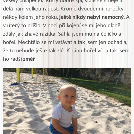
veselý chlapeček, který dobře spí, stále se směje a
dělá nám velkou radost. Kromě dvoudenní horečky
někdy kolem jeho roku,
ještě nikdy nebyl nemocný.
A
v úterý to přišlo. V noci při kojení se mi jeho dlaně
zdály jak žhavé razítka. Sáhla jsem mu na čelíčko a
hořel. Nechtělo se mi vstávat a tak jsem jen odhadla,
že to nebude ještě tak zlé. K ránu hořel víc a tak jsem
ho radši
změř