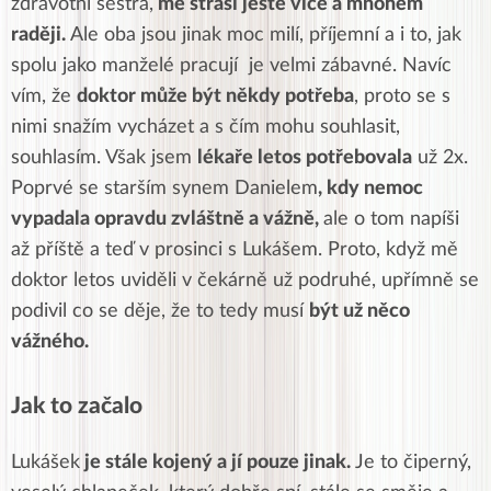
zdravotní sestra,
mě straší ještě více a mnohem
raději.
Ale oba jsou jinak moc milí, příjemní a i to, jak
spolu jako manželé pracují je velmi zábavné. Navíc
vím, že
doktor může být někdy potřeba
, proto se s
nimi snažím vycházet a s čím mohu souhlasit,
souhlasím. Však jsem
lékaře letos potřebovala
už 2x.
Poprvé se starším synem Danielem
, kdy nemoc
vypadala opravdu zvláštně a vážně,
ale o tom napíši
až příště a teď v prosinci s Lukášem. Proto, když mě
doktor letos uviděli v čekárně už podruhé, upřímně se
podivil co se děje, že to tedy musí
být už něco
vážného.
Jak to začalo
Lukášek
je stále kojený a jí pouze jinak.
Je to čiperný,