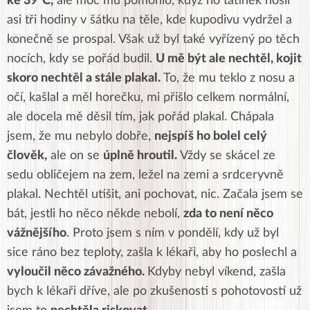
ke 39`C,
ale moc mu pomohlo, když ho tatínek nosil
asi tři hodiny v šátku na těle, kde kupodivu vydržel a
konečně se prospal. Však už byl také vyřízený po těch
nocích, kdy se pořád budil.
U mě být ale nechtěl, kojit
skoro nechtěl a stále plakal.
To, že mu teklo z nosu a
očí, kašlal a měl horečku, mi přišlo celkem normální,
ale docela mě děsil tím, jak pořád plakal. Chápala
jsem, že mu nebylo dobře,
nejspíš ho bolel celý
člověk,
ale on se
úplně hroutil.
Vždy se skácel ze
sedu obličejem na zem, ležel na zemi a srdceryvně
plakal. Nechtěl utišit, ani pochovat, nic. Začala jsem se
bát, jestli ho něco někde nebolí,
zda to není něco
vážnějšího
. Proto jsem s ním v pondělí, kdy už byl
sice ráno bez teploty, zašla k lékaři, aby ho poslechl a
vyloučil něco závažného.
Kdyby nebyl víkend, zašla
bych k lékaři dříve, ale po zkušenosti s pohotovostí už