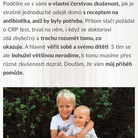
Podělím se s vámi
o vlastní čerstvou zkušenost,
jak je
strašně jednoduché odejít domů
s receptem na
antibiotika, aniž by byly potřeba.
Přitom stačí požádat
o CRP test, trvat na něm, i když se doktorovi
zdá zbytečný a
trochu rozumět tomu, co
ukazuje.
A hlavně
věřit sobě a svému dítěti
. S tím se
ale
bohužel většinou nerodíme,
k tomu musíme přes
různé zkušenosti dozrát
.
Doufám, že vám
můj příběh
pomůže.