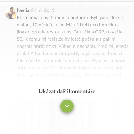
neptal a už jsem měla recept na atb
havliar
24. 6. 2019
Potřebovala bych radu či podporu. Byli jsme dnes s
malou, 10měsíců, u Dr. Má už třetí den horečku a
jinak nic/teda rostou zuby. Dr.utělala CRP, to vyšlo
50. K tomu mi řekla,že by ještě počkala a pak mi
napsala antibiotika. Vůbec ti nechápu. Proč mi je teda
psala? A teď teda nevím, jestli, když je to na hranici,
tak mám ty antibiotika dát nebo ne. Byly by to první
antibiotika, což Dr.zdůraznila(taky nevím proč), když
jsme zánět průdušek zvládli bez nich(před asi čtvrt
rokem)…
Ukázat další komentáře
Komentovat