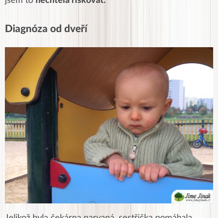
jsem to
nechtěla riskovat.
Diagnóza od dveří
Jelikož byla čekárna narvaná, sestřička pomáhala