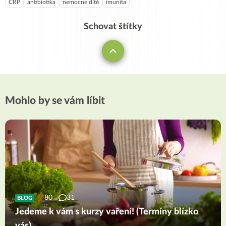
CRP
antibiotika
nemocné dítě
imunita
Schovat štítky
Mohlo by se vám líbit
80
31
BLOG
Jedeme k vám s kurzy vaření! (Termíny blízko