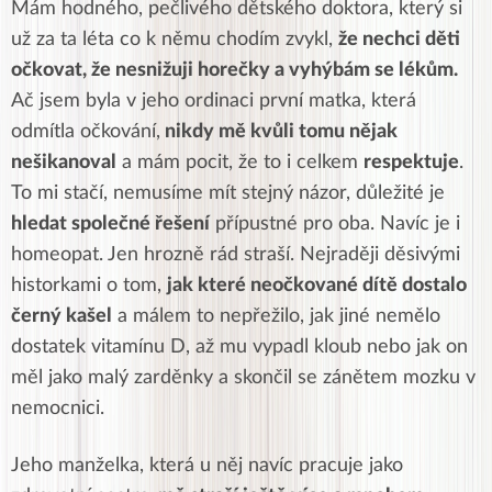
Mám hodného, pečlivého dětského doktora, který si
už za ta léta co k němu chodím zvykl,
že nechci děti
očkovat, že nesnižuji horečky a vyhýbám se lékům.
Ač jsem byla v jeho ordinaci první matka, která
odmítla očkování,
nikdy mě kvůli tomu nějak
nešikanoval
a mám pocit, že to i celkem
respektuje
.
To mi stačí, nemusíme mít stejný názor, důležité je
hledat společné řešení
přípustné pro oba. Navíc je i
homeopat. Jen hrozně rád straší. Nejraději děsivými
historkami o tom,
jak které neočkované dítě dostalo
černý kašel
a málem to nepřežilo, jak jiné nemělo
dostatek vitamínu D, až mu vypadl kloub nebo jak on
měl jako malý zarděnky a skončil se zánětem mozku v
nemocnici.
Jeho manželka, která u něj navíc pracuje jako