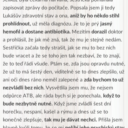
zapisovat zprávy do počítače. Popsala jsem ji tedy
Lukášův zdravotní stav a ona,
aniž by ho někdo stihl
prohlídnout,
už měla diagnózu. Je to je prý
jasný
hemofil a dostane antibiotika.
Mezitím
dorazil
doktor
a prohlásil, že jak mě zná, tak že mu je stejně nedám.
Sestřička začala tedy strašit, jak se mu to bez nich
bude vracet a že se toho jen tak nezbaví, že to znají,
že to teď řádí všude. Ptám se, zda jsou opravdu nutné,
že už to má šestý den, viditelně se to dnes zlepšilo, už
ani oči dnes ráno neměl zalepené a
zda bychom to už
nezvládli bez nich
. Vysvětlila jsem mu, že nejsem
odpůrce ATB, ale ráda bych si je ponechala,
když to
bude nezbytně nutné.
Když jsme zvládli šest dní
horečku, nespaní, kašel a rýmu a dnes už se to
konečně zlepšuje,
tak mu je dávat nechci.
Přišla jsem
hlavně kvůli tomu, že se mi
nelíbí jeho psychický stav