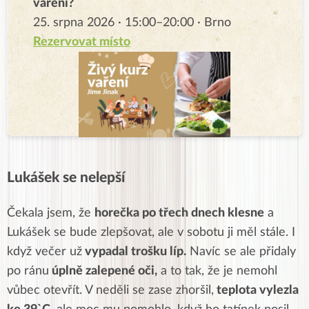
vaření?
25. srpna 2026 · 15:00–20:00 · Brno
Rezervovat místo
Lukášek se nelepší
Čekala jsem, že
horečka po třech dnech klesne
a
Lukášek se bude zlepšovat, ale v sobotu ji měl stále. I
když večer už
vypadal trošku líp.
Navíc se ale přidaly
po ránu
úplně zalepené oči,
a to tak, že je nemohl
vůbec otevřít. V neděli se zase zhoršil,
teplota vylezla