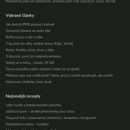
Nezměnila jsem jen jídelníček. Změnila jsem celý svůj život. (Jana, 46 let)
Vybrané články
Jak zmírnit PMS pomocí bylinek
Konečně šťastná ve svém těle
Reflux jícnu a vše o něm
7 kg dole jen díky změně stravy (Kája, 58 let)
Retro: Kvalita včera, dnes a zítra
5 důvodů, proč jíst olejnatá semínka
Neboj se a miluj… (Jarda, 49 let)
Strava pomáhá našim zubům! I vědci to už zjistili.
Přebývá vám nať z ředkviček? Víme, proč ji určitě nevyhodit, ale usušit!
Hrdinové a hrdinky Jíme Jinak
Nejnovější recepty
Letní nudle s bambusovými výhonky
Jablečné pyré – skvělé přesnídávky bez cukru
Křupavé tofu s restovanou zeleninou, žampiony a bulgurem
Nakládaná cuketa – kvašáky