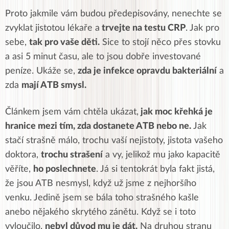
Proto jakmile vám budou předepisovány, nenechte se
zvyklat jistotou lékaře a
trvejte na testu CRP
. Jak pro
sebe,
tak pro vaše děti.
Sice to stojí něco přes stovku
a asi 5 minut času, ale to jsou dobře investované
peníze. Ukáže se,
zda je infekce opravdu bakteriální
a
zda
mají ATB smysl.
Článkem jsem vám chtěla ukázat,
jak moc křehká je
hranice mezi tím, zda dostanete ATB nebo ne.
Jak
stačí strašně málo, trochu vaší nejistoty, jistota vašeho
doktora,
trochu strašení
a vy, jelikož mu jako kapacitě
věříte,
ho poslechnete
. Já si tentokrát byla fakt jistá,
že jsou ATB nesmysl, když už jsme z nejhoršího
venku. Jedině jsem se bála toho strašného kašle
anebo nějakého skrytého zánětu. Když se i toto
vyloučilo,
nebyl důvod mu je dát.
Na druhou stranu