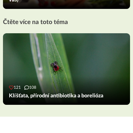
vás)
Čtěte více na toto téma
121
108
Klíšťata, přírodní antibiotika a borelióza