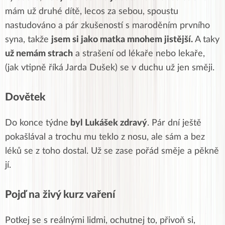
mám už druhé dítě, lecos za sebou, spoustu
nastudováno a pár zkušeností s maroděním prvního
syna, takže
jsem si jako matka mnohem jistější.
A taky
už nemám strach
a strašení od lékaře nebo lekaře,
(jak vtipně říká Jarda Dušek) se v duchu už jen směji.
Dovětek
Do konce týdne
byl Lukášek zdravý
. Pár dní ještě
pokašlával a trochu mu teklo z nosu, ale sám a bez
léků se z toho dostal. Už se zase pořád směje a pěkně
jí.
Pojď na živý kurz vaření
Potkej se s reálnými lidmi, ochutnej to, přivoň si,