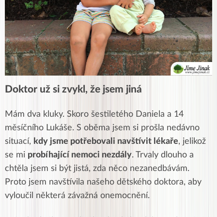
Doktor už si zvykl, že jsem jiná
Mám dva kluky. Skoro šestiletého Daniela a 14
měsíčního Lukáše. S oběma jsem si prošla nedávno
situací,
kdy jsme potřebovali navštívit lékaře
, jelikož
se mi
probíhající nemoci nezdály
. Trvaly dlouho a
chtěla jsem si být jistá, zda něco nezanedbávám.
Proto jsem navštívila našeho dětského doktora, aby
vyloučil některá závažná onemocnění.