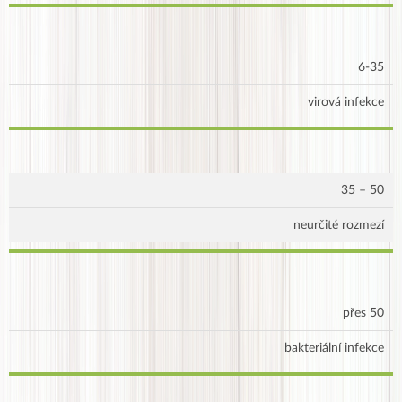
6-35
virová infekce
35 – 50
neurčité rozmezí
přes 50
bakteriální infekce