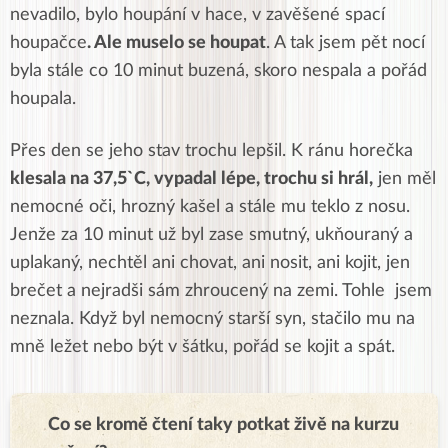
nevadilo, bylo houpání v hace, v zavěšené spací
houpačce
. Ale muselo se houpat
. A tak jsem pět nocí
byla stále co 10 minut buzená, skoro nespala a pořád
houpala.
Přes den se jeho stav trochu lepšil. K ránu horečka
klesala na 37,5`C, vypadal lépe, trochu si hrál,
jen měl
nemocné oči, hrozný kašel a stále mu teklo z nosu.
Jenže za 10 minut už byl zase smutný, ukňouraný a
uplakaný, nechtěl ani chovat, ani nosit, ani kojit, jen
brečet a nejradši sám zhroucený na zemi. Tohle jsem
neznala. Když byl nemocný starší syn, stačilo mu na
mně ležet nebo být v šátku, pořád se kojit a spát.
Co se kromě čtení taky potkat živě na kurzu