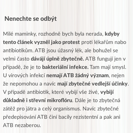
Nenechte se odbýt
Milé maminky, rozhodně bych byla nerada,
kdyby
tento článek vyzněl jako protest
proti lékařům nabo
antibiotikům. ATB jsou úžasný lék, ale bohužel se
velmi často
dávájí úplně zbytečně.
ATB fungují jen v
případě, že je to
bakteriální infekce.
Tam mají smysl.
U virových infekcí
nemají ATB žádný význam
, nejen
že nepomohou a navíc
mají zbytečné vedlejší účinky
.
V případě antibiotik, které vybijí vše živé,
vybijí
důkladně i střevní mikroflóru
. Dále je to zbytečná
zátěž pro játra a celý organismus. Navíc zbytečné
předepisování ATB činí bacily rezistentní a pak ani
ATB nezaberou.