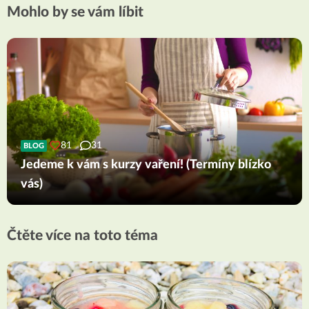
Mohlo by se vám líbit
81
31
BLOG
Jedeme k vám s kurzy vaření! (Termíny blízko
vás)
Čtěte více na toto téma