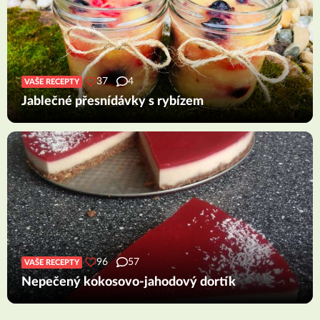
37
4
VAŠE RECEPTY
Jablečné přesnídávky s rybízem
96
57
VAŠE RECEPTY
Nepečený kokosovo-jahodový dortík