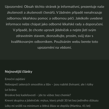
Upozornění: Obsah těchto stránek je informativní, prezentuje naše
zkušenosti a zkušenosti čtenářů. V žádném případě nenahrazuje
odbornou lékařskou pomoc a odbornou péči. Jakékoliv uvedené
informace nelze chápat jako odborné lékařské rady a doporučení.
V případě, že chcete upravit jídelníček a nejste jistí svým
zdravotním stavem, zkonzultujte, prosím, svůj stav s
kvalifikovaným odborníkem. Používáním webu berete toto
upozornění na vědomí.
Nejnovější články
Emoční zajídání
Nebezpečí zelených smoothie a šťáv – jsou nabité živinami, ale i riziky
Lví brána
Broskve bez kadeřavosti – jde to vůbec bez chemie?
Krevní skupina a jídelníček: mýtus, který přežil 30 let bez jediného důkazu
Léky mi snížili na minimum a štítná žláza se zlepšila (Martina, 41 let)