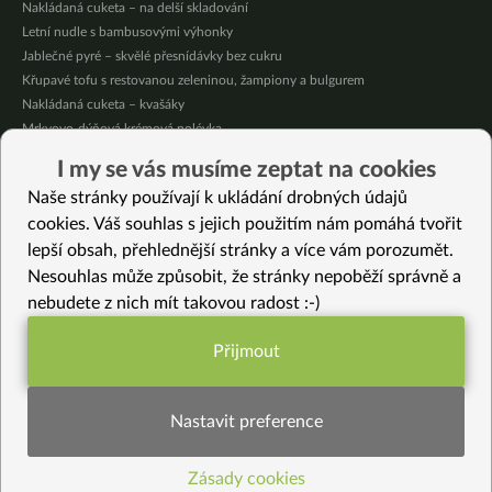
Nakládaná cuketa – na delší skladování
Letní nudle s bambusovými výhonky
Jablečné pyré – skvělé přesnídávky bez cukru
Křupavé tofu s restovanou zeleninou, žampiony a bulgurem
Nakládaná cuketa – kvašáky
Mrkvovo-dýňová krémová polévka
Osvěžující kuskus
I my se vás musíme zeptat na cookies
Osvěžující čaj s citronovými bylinkami
Naše stránky používají k ukládání drobných údajů
Nepečený jablečný dort s rybízem
cookies. Váš souhlas s jejich použitím nám pomáhá tvořit
lepší obsah, přehlednější stránky a více vám porozumět.
Vybrané recepty
Nesouhlas může způsobit, že stránky nepoběží správně a
Karbanátky z quinoy a čočky
nebudete z nich mít takovou radost :-)
Vegoyaki
Cajunské tofu plátky
Přijmout
Panna cotta naslano
Funkční nastavení potřebujeme (vždy
Křupavá zlatavá kapusta
aktivní)
Fazolová pomazánka/dip nažluto
Nastavit preference
Sladká tymiánová omáčka s dýní, řepou a zelím
Slané ovesné sušenky
Zásady cookies
Statistiky pro lepší obsah
Citrónové tofu nugetky