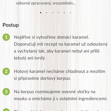
…
výborně zpracovaný, srozumiteln…
od EVY. 
Postup
Nejdříve si vytvoříme domácí karamel.
Doporučuji mít recept na karamel už ozkoušený
a vychytaný tak, aby karamel nebyl ani příliš
tekutý ani tvrdý.
Hotový karamel necháme chladnout a mezitím
si připravíme dortový korpus.
Na korpus rozmixujeme ovesné vločky na
mouku a smícháme ji s ostatními ingrediencemi.