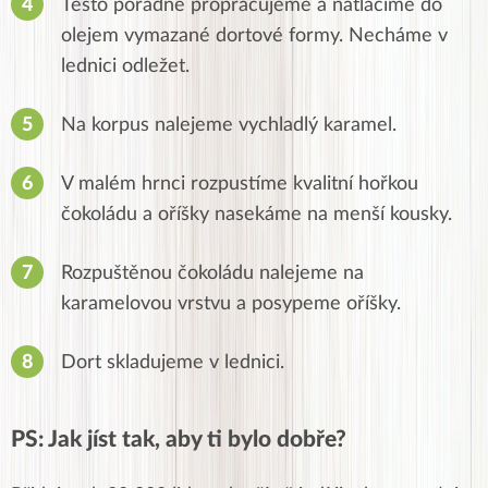
Těsto pořádně propracujeme a natlačíme do
olejem vymazané dortové formy. Necháme v
lednici odležet.
Na korpus nalejeme vychladlý karamel.
V malém hrnci rozpustíme kvalitní hořkou
čokoládu a oříšky nasekáme na menší kousky.
Rozpuštěnou čokoládu nalejeme na
karamelovou vrstvu a posypeme oříšky.
Dort skladujeme v lednici.
PS: Jak jíst tak, aby ti bylo dobře?