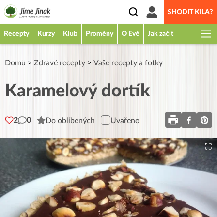
SHODIT KILA?
Recepty
Kurzy
Klub
Proměny
O Evě
Jak začít
Domů
>
Zdravé recepty
>
Vaše recepty a fotky
Karamelový dortík
2
0
Do oblíbených
Uvařeno