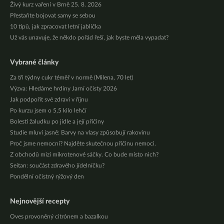
Živý kurz vaření v Brně 25. 8. 2026
Přestaňte bojovat samy se sebou
10 tipů, jak zpracovat letní jablíčka
Už vás unavuje, že někdo pořád řeší, jak byste měla vypadat?
Vybrané články
Za tři týdny cukr téměř v normě (Milena, 70 let)
Výzva: Hledáme hrdiny Jarní očisty 2026
Jak podpořit své zdraví v říjnu
Po kurzu jsem o 5,5 kilo lehčí
Bolesti žaludku po jídle a její příčiny
Studie mluví jasně: Barvy na vlasy způsobují rakovinu
Proč jsme nemocní? Najděte skutečnou příčinu nemoci.
Z obchodů mizí mikrotenové sáčky. Co bude místo nich?
Seitan: součást zdravého jídelníčku?
Pondělní očistný rýžový den
Nejnovější recepty
Oves provoněný citrónem a bazalkou