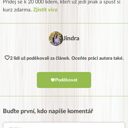
Přidej se k 20 000 lidem, kteří už jedí jinak a spusť si
kurz zdarma.
Zjistit více
Jindra
2 lidi už poděkovali za článek. Oceňte práci autora také.
Poděkovat
Buďte první, kdo napíše komentář