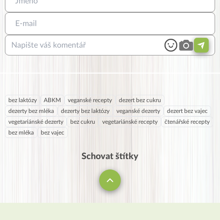
bez laktózy
ABKM
veganské recepty
dezert bez cukru
dezerty bez mléka
dezerty bez laktózy
veganské dezerty
dezert bez vajec
vegetariánské dezerty
bez cukru
vegetariánské recepty
čtenářské recepty
bez mléka
bez vajec
Schovat štítky