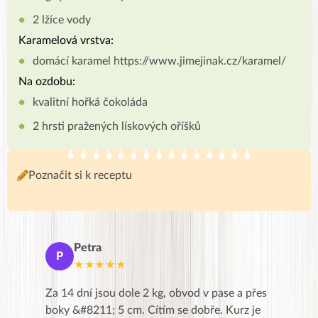
2 lžíce vody
Karamelová vrstva:
domácí karamel https://www.jimejinak.cz/karamel/
Na ozdobu:
kvalitní hořká čokoláda
2 hrsti pražených lískových oříšků
Poznačit si k receptu
Petra
Ma
P
M
★★★★★
★
k,
Za 14 dní jsou dole 2 kg, obvod v pase a přes
Dnes jse
znání pro
boky &#8211; 5 cm. Cítím se dobře. Kurz je
zapadlé p