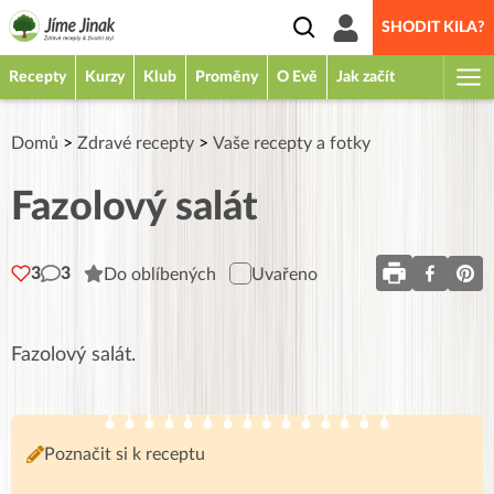
SHODIT KILA?
Recepty
Kurzy
Klub
Proměny
O Evě
Jak začít
Domů
>
Zdravé recepty
>
Vaše recepty a fotky
Fazolový salát
3
3
Do oblíbených
Uvařeno
Fazolový salát.
Poznačit si k receptu