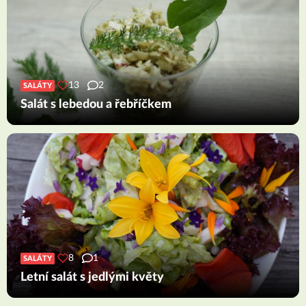
13
2
SALÁTY
Salát s lebedou a řebříčkem
8
1
SALÁTY
Letní salát s jedlými květy