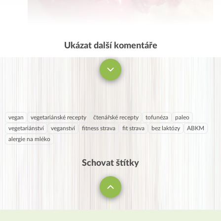
Ukázat další komentáře
Komentovat
vegan
vegetariánské recepty
čtenářské recepty
tofunéza
paleo
vegetariánství
veganství
fitness strava
fit strava
bez laktózy
ABKM
alergie na mléko
Schovat štítky