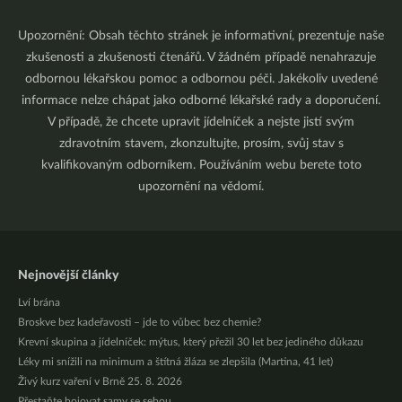
Upozornění: Obsah těchto stránek je informativní, prezentuje naše
zkušenosti a zkušenosti čtenářů. V žádném případě nenahrazuje
odbornou lékařskou pomoc a odbornou péči. Jakékoliv uvedené
informace nelze chápat jako odborné lékařské rady a doporučení.
V případě, že chcete upravit jídelníček a nejste jistí svým
zdravotním stavem, zkonzultujte, prosím, svůj stav s
kvalifikovaným odborníkem. Používáním webu berete toto
upozornění na vědomí.
Nejnovější články
Lví brána
Broskve bez kadeřavosti – jde to vůbec bez chemie?
Krevní skupina a jídelníček: mýtus, který přežil 30 let bez jediného důkazu
Léky mi snížili na minimum a štítná žláza se zlepšila (Martina, 41 let)
Živý kurz vaření v Brně 25. 8. 2026
Přestaňte bojovat samy se sebou