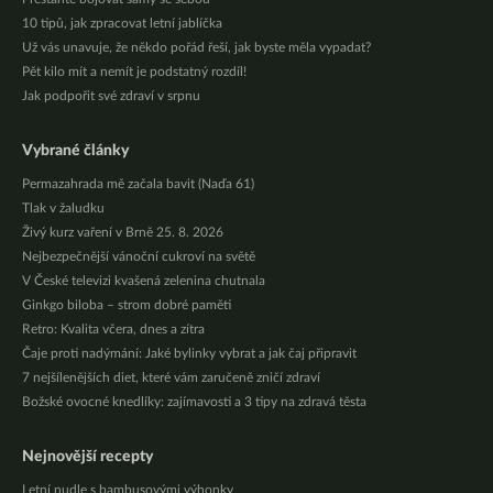
10 tipů, jak zpracovat letní jablíčka
Už vás unavuje, že někdo pořád řeší, jak byste měla vypadat?
Pět kilo mít a nemít je podstatný rozdíl!
Jak podpořit své zdraví v srpnu
Vybrané články
Permazahrada mě začala bavit (Naďa 61)
Tlak v žaludku
Živý kurz vaření v Brně 25. 8. 2026
Nejbezpečnější vánoční cukroví na světě
V České televizi kvašená zelenina chutnala
Ginkgo biloba – strom dobré paměti
Retro: Kvalita včera, dnes a zítra
Čaje proti nadýmání: Jaké bylinky vybrat a jak čaj připravit
7 nejšílenějších diet, které vám zaručeně zničí zdraví
Božské ovocné knedlíky: zajímavosti a 3 tipy na zdravá těsta
Nejnovější recepty
Letní nudle s bambusovými výhonky