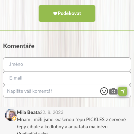
Poděkovat
Komentáře
Mila Beata
22. 8. 2023
Mnam , měli jsme kvašenou řepu PICKLES z červené
řepy cibule a kedlubny a aquafaba majinézu