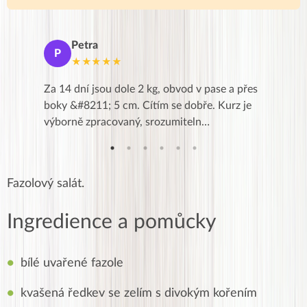
Petra
Ma
P
M
★★★★★
★
k,
Za 14 dní jsou dole 2 kg, obvod v pase a přes
Dnes jse
znání pro
boky &#8211; 5 cm. Cítím se dobře. Kurz je
zapadlé p
…
výborně zpracovaný, srozumiteln…
od EVY. 
Fazolový salát.
Ingredience a pomůcky
bílé uvařené fazole
kvašená ředkev se zelím s divokým kořením