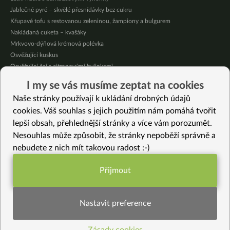
Jablečné pyré – skvělé přesnídávky bez cukru
Křupavé tofu s restovanou zeleninou, žampiony a bulgurem
Nakládaná cuketa – kvašáky
Mrkvovo-dýňová krémová polévka
Osvěžující kuskus
Osvěžující čaj s citronovými bylinkami
Nepečený jablečný dort s rybízem
I my se vás musíme zeptat na cookies
Čokoládové muffiny s mangovým krémem
Naše stránky používají k ukládání drobných údajů
Meruňky a jablka v citrónovém želé
cookies. Váš souhlas s jejich použitím nám pomáhá tvořit
lepší obsah, přehlednější stránky a více vám porozumět.
Vybrané recepty
Nesouhlas může způsobit, že stránky nepoběží správně a
Rýžová kaše s mrkví a daikonem
nebudete z nich mít takovou radost :-)
Pečené batátové hromádky
Batátová polévka
Přijmout
Špagetový věnec
Funkční nastavení potřebujeme (vždy
Ostrá žampionová směs s tofu
aktivní)
Chřestový koláč bez lepku
Nastavit preference
Krémové řezy
Lehký “bramborový” salát s koprem