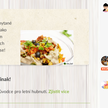
hytané
jako
ém
ých
se!
KU
inak!
ůvodce pro letní hubnutí.
Zjistit více