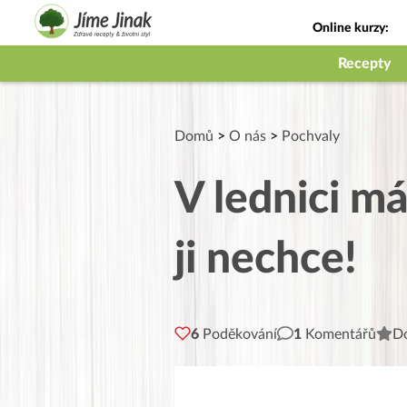
Online kurzy:
Jak na babičky
Recepty
Domů
>
O nás
>
Pochvaly
V lednici m
ji nechce!
6
Poděkování
1
Komentářů
Do