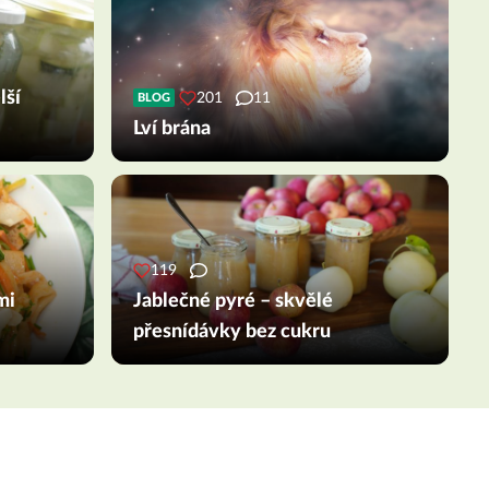
lší
201
11
BLOG
Lví brána
119
mi
Jablečné pyré – skvělé
přesnídávky bez cukru