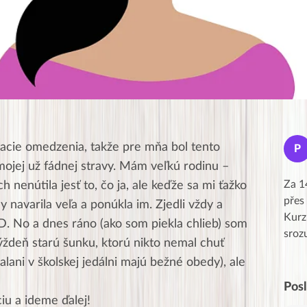
Jana
acie omedzenia, takže pre mňa bol tento
J
P
★★★★★
ojej už fádnej stravy. Mám veľkú rodinu –
Moc Vám všem děkuji za krásný pátek,
Za 1
 nenútila jesť to, čo ja, ale keďže sa mi ťažko
obzvlášť velké poděkování, obdiv a
přes
navarila veľa a ponúkla im. Zjedli vždy a
uznání pro hlavní dvojici Peťa a Gábi!! 👏
Kurz
-D. No a dnes ráno (ako som piekla chlieb) som
Posílá…
sroz
týždeň starú šunku, ktorú nikto nemal chuť
alani v školskej jedálni majú bežné obedy), ale
Pos
iu a ideme ďalej!