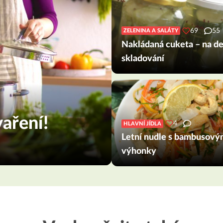
69
55
ZELENINA A SALÁTY
Nakládaná cuketa – na de
skladování
aření!
4
HLAVNÍ JÍDLA
Letní nudle s bambusový
výhonky