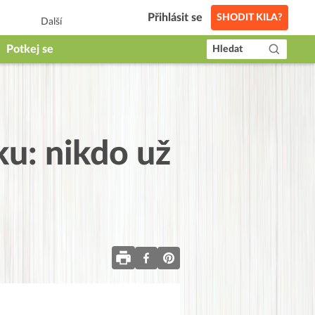
Přihlásit se
SHODIT KILA?
Další
Potkej se
Hledat
ku: nikdo už