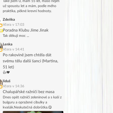
Také jsem 0, mám 55 let, maso nejím
už spoustu let a mám, podle mého
praktika, pěkné krevní hodnoty.
Zdeňka
Včera v 17:03
Poradna Klubu Jíme Jinak
UB
Tak děkuji moc ...
Lenka
Včera v 14:41
Po rakovině jsem chtěla dát
svému tělu další šanci (Martina,
51 let)
👍❤️
liduš
Včera v 14:36
Chalupářské ražničí bez masa
Dnes opět ražniči zeleninové a s kaší z
bulguru a opražené cibulky a
kvašák.Neskutečná dobrůtka.😋