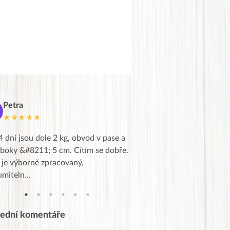
Petra
Marie
M
★★★★★
★★★★★
4 dní jsou dole 2 kg, obvod v pase a
Dnes jsem to konečně vytáh
 boky &#8211; 5 cm. Cítím se dobře.
zapadlé pošty a poslechla j
 je výborně zpracovaný,
videa od EVY. Koho by nepř
umiteln…
tahl…
lední komentáře