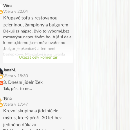
Věra
Včera v 22:04
Křupavé tofu s restovanou
zeleninou, žampiony a bulgurem
Děkuji za nápad. Bylo to výborné,bez
rozmarýnu,nepoužívám ho. A já si dala
k tomu,kterou jsem měla uvařenou
,bulgur je pšeničný a ten není
bezlepkový. Manželovi jsem uvařila
Ukázat celý komentář
bramborové noky .Bylo to chutné a
syté jídlo,já jsem potřebovala
JanaM.
spotřebovat žampiony a tak se stalo.
Včera v 18:30
Děkuji, manžel na tofu říkal že vypadá
3. Dnešní jídelníček
RZ
jak škvarky,měla jsem marinované a
Tak, půst to ne...
ochutila jsem ho trochu Tamaris.
Týna
Včera v 17:47
Krevní skupina a jídelníček:
mýtus, který přežil 30 let bez
jediného důkazu