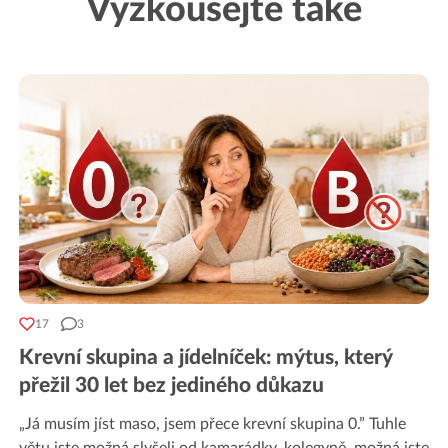
Vyzkoušejte také
17
3
Krevní skupina a jídelníček: mýtus, který
přežil 30 let bez jediného důkazu
„Já musím jíst maso, jsem přece krevní skupina 0.” Tuhle
větu jste možná slyšeli od kamarádky, kolegyně, možná jste