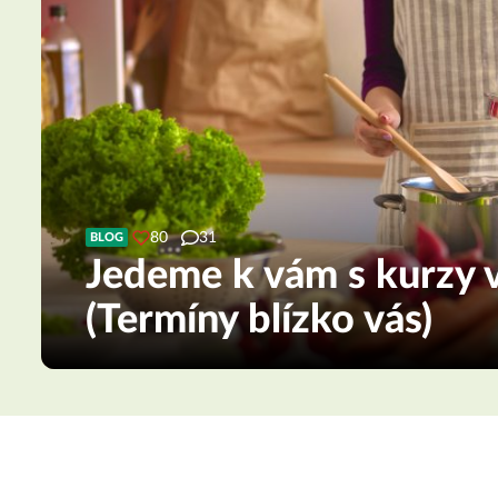
80
31
BLOG
Jedeme k vám s kurzy v
(Termíny blízko vás)