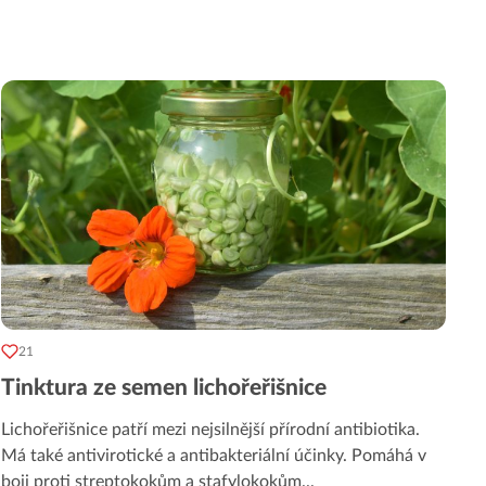
21
Tinktura ze semen lichořeřišnice
Lichořeřišnice patří mezi nejsilnější přírodní antibiotika.
Má také antivirotické a antibakteriální účinky. Pomáhá v
boji proti streptokokům a stafylokokům
...