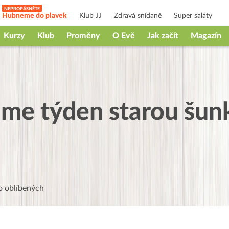
Hubneme do plavek
Klub JJ
Zdravá snídaně
Super saláty
Kurzy
Klub
Proměny
O Evě
Jak začít
Magazín
áme týden starou šun
 oblíbených