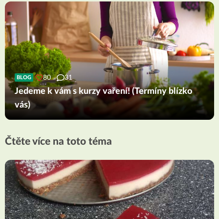
80
31
BLOG
Jedeme k vám s kurzy vaření! (Termíny blízko
vás)
Čtěte více na toto téma