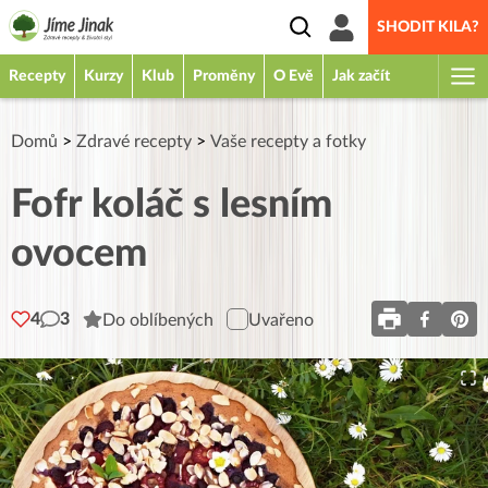
SHODIT KILA?
Recepty
Kurzy
Klub
Proměny
O Evě
Jak začít
Domů
>
Zdravé recepty
>
Vaše recepty a fotky
Fofr koláč s lesním
ovocem
4
3
Do oblíbených
Uvařeno