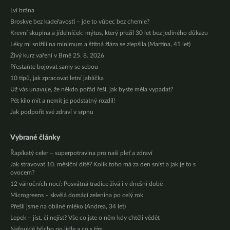
Lví brána
Broskve bez kadeřavosti – jde to vůbec bez chemie?
Krevní skupina a jídelníček: mýtus, který přežil 30 let bez jediného důkazu
Léky mi snížili na minimum a štítná žláza se zlepšila (Martina, 41 let)
Živý kurz vaření v Brně 25. 8. 2026
Přestaňte bojovat samy se sebou
10 tipů, jak zpracovat letní jablíčka
Už vás unavuje, že někdo pořád řeší, jak byste měla vypadat?
Pět kilo mít a nemít je podstatný rozdíl!
Jak podpořit své zdraví v srpnu
Vybrané články
Řapíkatý celer – superpotravina pro naši pleť a zdraví
Jak stravovat 10. měsíční dítě? Kolik toho má za den sníst a jak je to s
ovocem?
12 vánočních nocí: Posvátná tradice živá i v dnešní době
Microgreens – skvělá domácí zelenina po celý rok
Přešli jsme na obilné mléko (Andrea, 34 let)
Lepek – jíst, či nejíst? Vše co jste o něm kdy chtěli vědět
Nafouklé břicho po jídle a co s tím