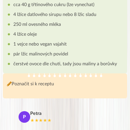
cca 40 g třtinového cukru (lze vynechat)
4 lžíce datlového sirupu nebo 8 lžic sladu
250 ml ovesného mléka
4 lžíce oleje
1 vejce nebo vegan vajahit
pár lžic malinových povidel
čerstvé ovoce dle chuti, tady jsou maliny a borůvky
Poznačit si k receptu
Petra
Ma
P
M
★★★★★
★