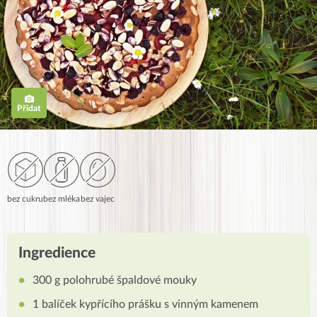
Přidat
bez cukru
bez mléka
bez vajec
Ingredience
300 g polohrubé špaldové mouky
1 balíček kypřícího prášku s vinným kamenem