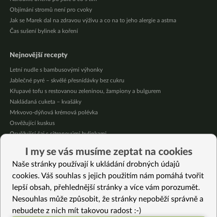
Objímání stromů není pro cvoky
Jak se Marek dal na zdravou výživu a co na to jeho alergie a astma
Čas sušení bylinek a koření
Nejnovější recepty
Letní nudle s bambusovými výhonky
Jablečné pyré – skvělé přesnídávky bez cukru
Křupavé tofu s restovanou zeleninou, žampiony a bulgurem
Nakládaná cuketa – kvašáky
Mrkvovo-dýňová krémová polévka
Osvěžující kuskus
Osvěžující čaj s citronovými bylinkami
Nepečený jablečný dort s rybízem
I my se vás musíme zeptat na cookies
Čokoládové muffiny s mangovým krémem
Naše stránky používají k ukládání drobných údajů
Meruňky a jablka v citrónovém želé
cookies. Váš souhlas s jejich použitím nám pomáhá tvořit
lepší obsah, přehlednější stránky a více vám porozumět.
Vybrané recepty
Nesouhlas může způsobit, že stránky nepoběží správně a
Nudlová miso polévka Husťačka. Nabitá omega3 mastnými kyselinami
nebudete z nich mít takovou radost :-)
Pečené patizony plněné směsí s uzeným tofu