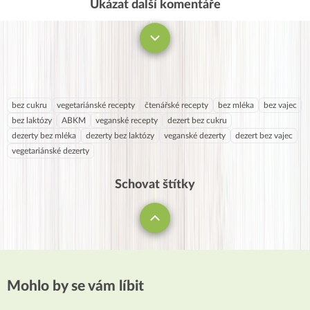
Ukázat další komentáře
Komentovat
bez cukru
vegetariánské recepty
čtenářské recepty
bez mléka
bez vajec
bez laktózy
ABKM
veganské recepty
dezert bez cukru
dezerty bez mléka
dezerty bez laktózy
veganské dezerty
dezert bez vajec
vegetariánské dezerty
Schovat štítky
Mohlo by se vám líbit