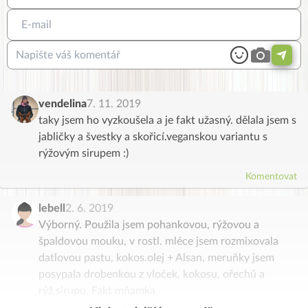
vendelina
7. 11. 2019
taky jsem ho vyzkoušela a je fakt užasný. dělala jsem s
jabličky a švestky a skořicí.veganskou variantu s
rýžovým sirupem :)
Komentovat
lebell
2. 6. 2019
Výborný. Použila jsem pohankovou, rýžovou a
špaldovou mouku, v rostl. mléce jsem rozmixovala
datlovou pastu, kokos.olej + Alsan, meruňky jsem
posypala drobenkou z vloček, kokosu, ořechů a
rýž.sirupu. Fakt mňamka.