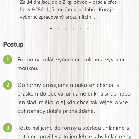
k,
Za 14 dní jsou dole 2 kg, obvod v pase a přes
Dnes jse
znání pro
boky &#8211; 5 cm. Cítím se dobře. Kurz je
zapadlé p
…
výborně zpracovaný, srozumiteln…
od EVY. 
Postup
Formu na koláč vymažeme tukem a vyypeme
moukou.
Do formy prosejeme mouku smíchanou s
práškem do pečiva, přidáme cukr a sirup nebo
jen slad, mléko, olej kdo chce tak vejce, a vše
dohromady dobře promícháme.
Těsto nalijeme do formy a stěrkou uhladíme a
potřeme povidly a to jen lehce, aby koláč nebyl