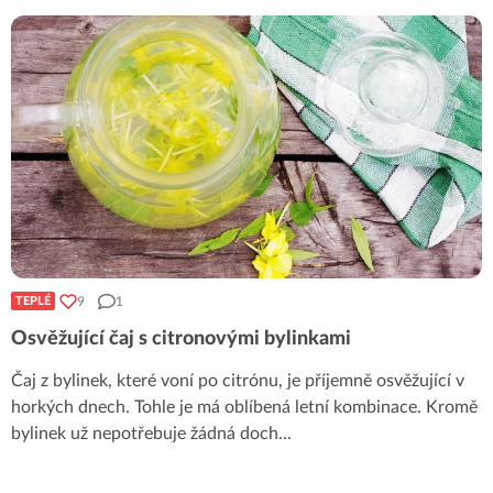
9
1
TEPLÉ
Osvěžující čaj s citronovými bylinkami
Čaj z bylinek, které voní po citrónu, je příjemně osvěžující v
horkých dnech. Tohle je má oblíbená letní kombinace. Kromě
bylinek už nepotřebuje žádná doch
...