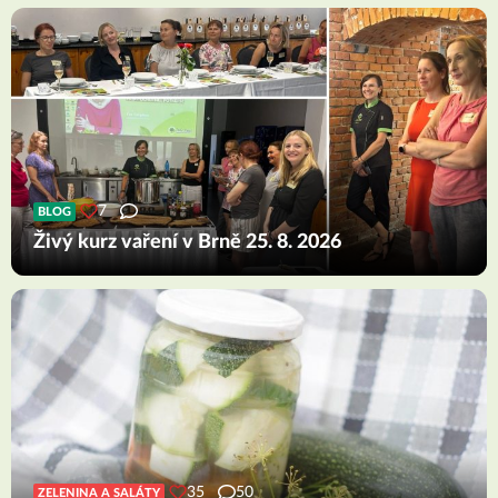
7
BLOG
Živý kurz vaření v Brně 25. 8. 2026
35
50
ZELENINA A SALÁTY