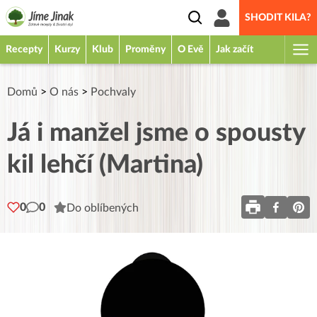
SHODIT KILA?
Recepty
Kurzy
Klub
Proměny
O Evě
Jak začít
Domů
>
O nás
>
Pochvaly
Já i manžel jsme o spousty
kil lehčí (Martina)
0
0
Do oblíbených