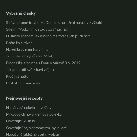
Vybrané články
Strávníci amerických McDonald’s nakaženi parazity z výkalů
3denní “Podzimní detox výzva” začíná!
Hluboký spánek: Jak dlouho má trvat a jak jej zlepšit
Pečte kolektivně
Narodila se nám Karolínka
Je to jako droga (Šárka, 25let)
Přednáška a beseda s Evou v Sázavě 3.6. 2019
Jak podpořit své zdraví v říjnu
Proč jíst natto
Brokolice Romanesco
Nejnovější recepty
Nakládaná cuketa – kvašáky
Mrkvovo-dýňová krémová polévka
Osvěžující kuskus
Osvěžující čaj s citronovými bylinkami
Nepečený jablečný dort s rybízem