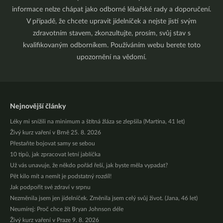
informace nelze chápat jako odborné lékařské rady a doporučení.
V případě, že chcete upravit jídelníček a nejste jistí svým
zdravotním stavem, zkonzultujte, prosím, svůj stav s
kvalifikovaným odborníkem. Používáním webu berete toto
upozornění na vědomí.
Nejnovější články
Léky mi snížili na minimum a štítná žláza se zlepšila (Martina, 41 let)
Živý kurz vaření v Brně 25. 8. 2026
Přestaňte bojovat samy se sebou
10 tipů, jak zpracovat letní jablíčka
Už vás unavuje, že někdo pořád řeší, jak byste měla vypadat?
Pět kilo mít a nemít je podstatný rozdíl!
Jak podpořit své zdraví v srpnu
Nezměnila jsem jen jídelníček. Změnila jsem celý svůj život. (Jana, 46 let)
Neumírej: Proč chce žít Bryan Johnson déle
Živý kurz vaření v Praze 9. 8. 2026