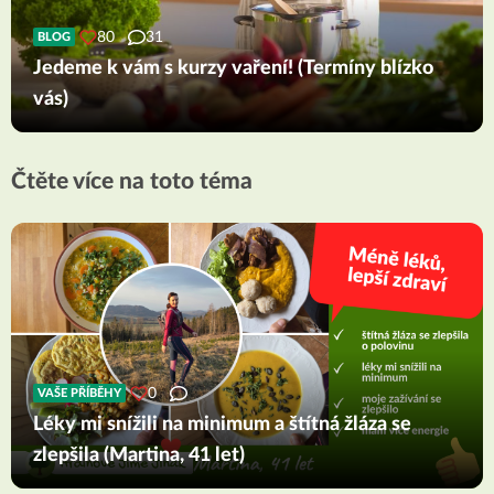
80
31
BLOG
Jedeme k vám s kurzy vaření! (Termíny blízko
vás)
Čtěte více na toto téma
0
VAŠE PŘÍBĚHY
Léky mi snížili na minimum a štítná žláza se
zlepšila (Martina, 41 let)