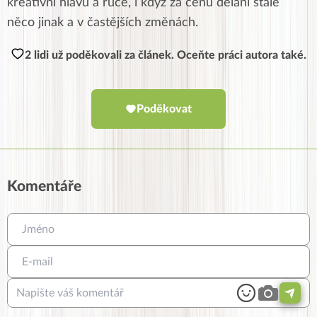
kreativní hlavu a ruce, i když za cenu dělání stále
něco jinak a v častějších změnách.
2 lidi už poděkovali za článek. Oceňte práci autora také.
Poděkovat
Komentáře