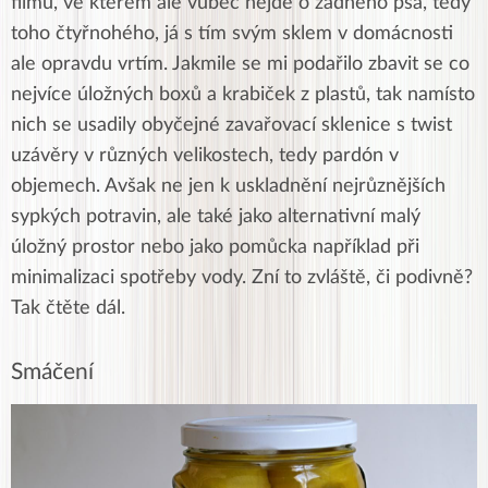
filmu, ve kterém ale vůbec nejde o žádného psa, tedy
toho čtyřnohého, já s tím svým sklem v domácnosti
ale opravdu vrtím. Jakmile se mi podařilo zbavit se co
nejvíce úložných boxů a krabiček z plastů, tak namísto
nich se usadily obyčejné zavařovací sklenice s twist
uzávěry v různých velikostech, tedy pardón v
objemech. Avšak ne jen k uskladnění nejrůznějších
sypkých potravin, ale také jako alternativní malý
úložný prostor nebo jako pomůcka například při
minimalizaci spotřeby vody. Zní to zvláště, či podivně?
Tak čtěte dál.
Smáčení