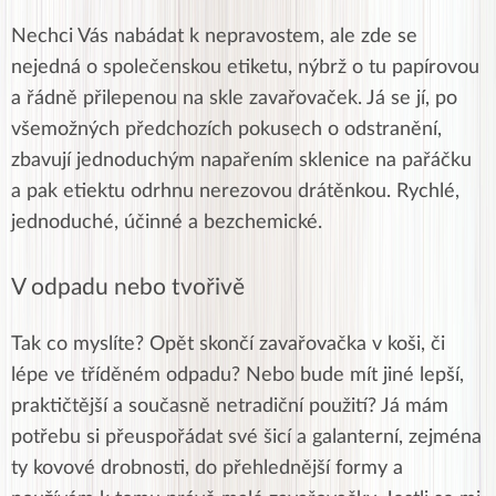
Nechci Vás nabádat k nepravostem, ale zde se
nejedná o společenskou etiketu, nýbrž o tu papírovou
a řádně přilepenou na skle zavařovaček. Já se jí, po
všemožných předchozích pokusech o odstranění,
zbavují jednoduchým napařením sklenice na pařáčku
a pak etiektu odrhnu nerezovou drátěnkou. Rychlé,
jednoduché, účinné a bezchemické.
V odpadu nebo tvořivě
Tak co myslíte? Opět skončí zavařovačka v koši, či
lépe ve tříděném odpadu? Nebo bude mít jiné lepší,
praktičtější a současně netradiční použití? Já mám
potřebu si přeuspořádat své šicí a galanterní, zejména
ty kovové drobnosti, do přehlednější formy a