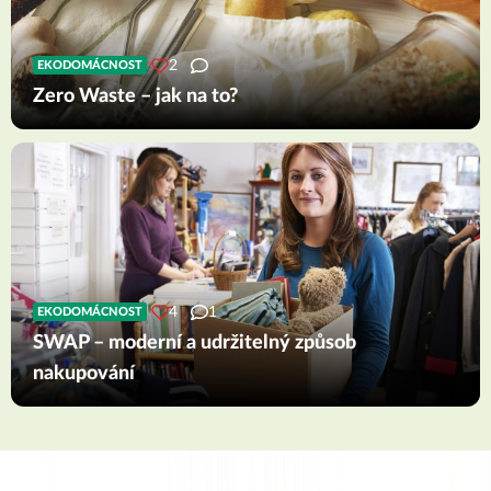
2
EKODOMÁCNOST
Zero Waste – jak na to?
4
1
EKODOMÁCNOST
SWAP – moderní a udržitelný způsob
nakupování