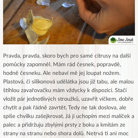
Pravda, pravda, skoro bych pro samé citrusy na další
pomůcky zapomněl. Mám rád česnek, popravdě,
hodně česneku. Ale nebaví mě jej loupat nožem.
Plastová, či silikonová udělátka jsou již tabu, ale malou
štíhlou zavařovačku mám vždycky k dispozici. Stačí
vložit pár jednotlivých stroužků, uzavřít víčkem, dobře
chytit a pak řádně zavrtět. Tedy ne tak doslova, ale
spíše chvilku zašejkrovat. Já ji uchopím mezi malíček a
palec a přidržuju zbylými prsty z boku a kmitám ze
strany na stranu nebo shora dolů. Netrvá ti ani moc