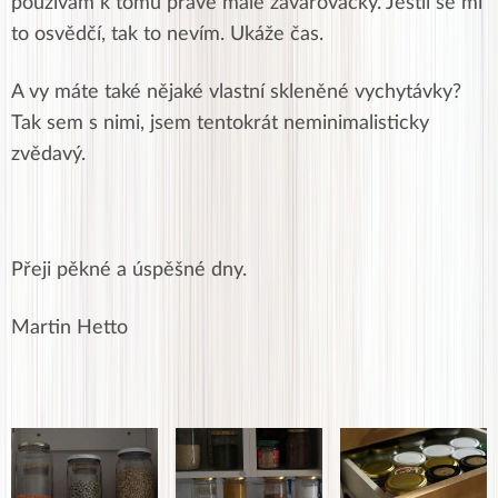
používám k tomu právě malé zavařovačky. Jestli se mi
to osvědčí, tak to nevím. Ukáže čas.
A vy máte také nějaké vlastní skleněné vychytávky?
Tak sem s nimi, jsem tentokrát neminimalisticky
zvědavý.
Přeji pěkné a úspěšné dny.
Martin Hetto