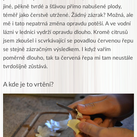
jiné, pěkně tvrdé a šťávou přímo nabušené plody,
téměř jako čerstvě utržené. Žádný zázrak? Možná, ale
mě i tato nepatrná změna opravdu potěší. A ve vodní
lázni v lednici vydrží opravdu dlouho. Kromě citrusů
jsem zkoušel i scvrkávající se povadlou červenou řepu
se stejně zázračným výsledkem. I když vařím
poměrně dlouho, tak ta červená řepa mi tam neustále
tvrdošíjně zůstává.
A kde je to vrtění?