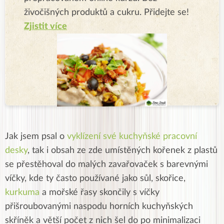
živočišných produktů a cukru. Přidejte se!
Zjistit více
Jak jsem psal o
vyklízení své kuchyňské pracovní
desky
, tak i obsah ze zde umístěných kořenek z plastů
se přestěhoval do malých zavařovaček s barevnými
víčky, kde ty často používané jako sůl, skořice,
kurkuma
a mořské řasy skončily s víčky
přišroubovanými naspodu horních kuchyňských
skříněk a větší počet z nich šel do po minimalizaci