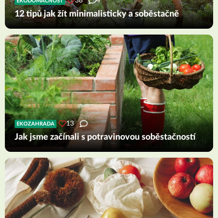
38
4
EKODOMÁCNOST
12 tipů jak žít minimalisticky a soběstačně
13
EKOZAHRADA
Jak jsme začínali s potravinovou soběstačností