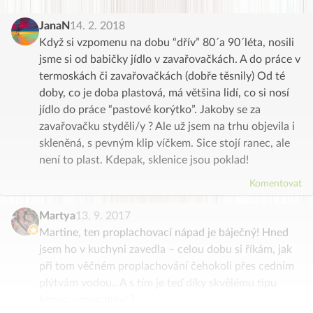
JanaN
14. 2. 2018
Když si vzpomenu na dobu “dřív” 80´a 90´léta, nosili
jsme si od babičky jídlo v zavařovačkách. A do práce v
termoskách či zavařovačkách (dobře těsnily) Od té
doby, co je doba plastová, má většina lidí, co si nosí
jídlo do práce “pastové korýtko”. Jakoby se za
zavařovačku styděli/y ? Ale už jsem na trhu objevila i
skleněná, s pevným klip víčkem. Sice stojí ranec, ale
není to plast. Kdepak, sklenice jsou poklad!
Komentovat
Martya
13. 9. 2017
Martine, ten proplachovací nápad je báječný! Hned
jsem ho v kuchyni zavedla – celou dobu si říkám, jak
při tom věčném proplachování čehokoli přes cedním
plýtvám vodou.. A s tím je teď díky skvělému tipu
konec – moc díky! ?