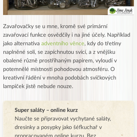
Zavařovačky se u mne, kromě své primární
zavařovací funkce osvědčily i na jiné účely. Například
jako alternativa
adventního věnce
, kdy do třetiny
naplněné solí, se zapíchnutou svící, a z vnějšku
obalené různě prostřihaným papírem, vyloudí v
potemnělé místnosti pohodovou atmosféru. O
kreativní řádění v mnoha podobách svíčkových
lampiček jistě nebude nouze.
Super saláty – online kurz
Naučte se připravovat vychytané saláty,
dresinky a posypky jako šéfkuchař v
propracovaném online kurzu. Bez