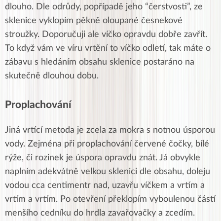
dlouho. Dle odrůdy, popřípadě jeho “čerstvosti”, ze
sklenice vyklopím pěkně oloupané česnekové
stroužky. Doporučuji ale víčko opravdu dobře zavřít.
To když vám ve víru vrtění to víčko odletí, tak máte o
zábavu s hledáním obsahu sklenice postaráno na
skutečně dlouhou dobu.
Proplachování
Jiná vrtící metoda je zcela za mokra s notnou úsporou
vody. Zejména při proplachování červené čočky, bílé
rýže, či rozinek je úspora opravdu znát. Já obvykle
naplním adekvátně velkou sklenici dle obsahu, doleju
vodou cca centimentr nad, uzavřu víčkem a vrtím a
vrtím a vrtím. Po otevření překlopím vyboulenou částí
menšího cedníku do hrdla zavařovačky a zcedím.