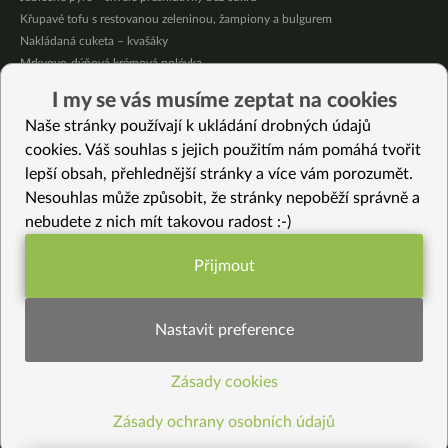
Křupavé tofu s restovanou zeleninou, žampiony a bulgurem
Nakládaná cuketa – kvašáky
Mrkvovo-dýňová krémová polévka
Osvěžující kuskus
I my se vás musíme zeptat na cookies
Osvěžující čaj s citronovými bylinkami
Naše stránky používají k ukládání drobných údajů
Nepečený jablečný dort s rybízem
cookies. Váš souhlas s jejich použitím nám pomáhá tvořit
lepší obsah, přehlednější stránky a více vám porozumět.
Vybrané recepty
Nesouhlas může způsobit, že stránky nepoběží správně a
Polenta s horskou čočkou
nebudete z nich mít takovou radost :-)
Batátové tofíčko
Omáčka z pečené zeleniny s křupavým tofu
Přijmout
Jumeokbap
Funkční nastavení potřebujeme (vždy
Rýže Nerone se zimní zeleninou
aktivní)
Dvojbarevný pohár Míša (bez cukru, bez lepku a bez mléka)
Nastavit preference
Fazolky na smetaně (vegan)
Tofu s hatcho miso omáčkou
Zásady cookies
Statistiky pro lepší obsah
Květák naložený v umeoctu
Rychlé plněné švestkové knedlíky bez lepku
Zásady ochrany osobních údajů