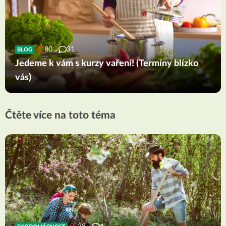
80
31
BLOG
Jedeme k vám s kurzy vaření! (Termíny blízko
vás)
Čtěte více na toto téma