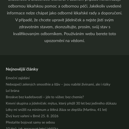
odbornou lékařskou pomoc a odbornou péči. Jakékoliv uvedené
informace nelze chápat jako odborné lékařské rady a doporučení.
V případě, že chcete upravit jídelníček a nejste jistí svým
zdravotním stavem, zkonzultujte, prosím, svůj stav s
kvalifikovaným odborníkem. Používáním webu berete toto
upozornění na vědomí.
Nejnovější články
Emoční zajídání
Nebezpečí zelených smoothie a šťáv – jsou nabité živinami, ale i riziky
Lví brána
Broskve bez kadeřavosti – jde to vůbec bez chemie?
Krevní skupina a jídelníček: mýtus, který přežil 30 let bez jediného důkazu
Léky mi snížili na minimum a štítná žláza se zlepšila (Martina, 41 let)
Živý kurz vaření v Brně 25. 8. 2026
Přestaňte bojovat samy se sebou
10 tipů, jak zpracovat letní jablíčka