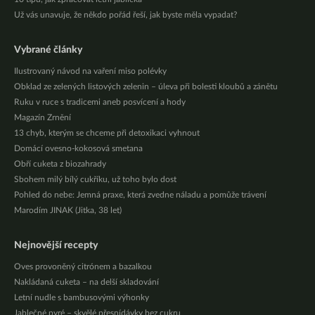
Už vás unavuje, že někdo pořád řeší, jak byste měla vypadat?
Vybrané články
Ilustrovaný návod na vaření miso polévky
Obklad ze zelených listových zelenin – úleva při bolesti kloubů a zánětu
Ruku v ruce s tradicemi aneb posvícení a hody
Magazín Zrnění
13 chyb, kterým se chceme při detoxikaci vyhnout
Domácí ovesno-kokosová smetana
Obří cuketa z biozahrady
Sbohem milý bílý cukříku, už toho bylo dost
Pohled do nebe: Jemná praxe, která zvedne náladu a pomůže trávení
Marodím JINAK (Jitka, 38 let)
Nejnovější recepty
Oves provoněný citrónem a bazalkou
Nakládaná cuketa – na delší skladování
Letní nudle s bambusovými výhonky
Jablečné pyré – skvělé přesnídávky bez cukru