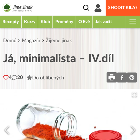
SHODIT KILA?
Recepty
Kurzy
Klub
Proměny
O Evě
Jak začít
Domů
>
Magazín
>
Žijeme jinak
Já, minimalista – IV.díl
4
20
Do oblíbených