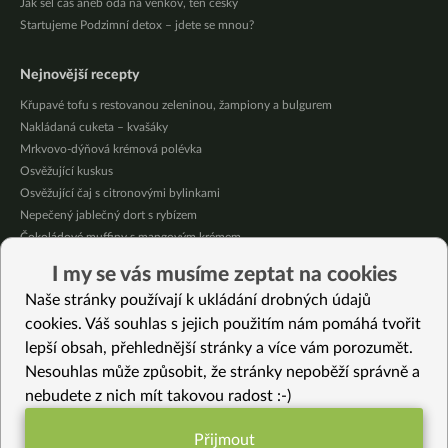
Jak šel čas aneb óda na venkov, ten český
Startujeme Podzimní detox – jdete se mnou?
Nejnovější recepty
Křupavé tofu s restovanou zeleninou, žampiony a bulgurem
Nakládaná cuketa – kvašáky
Mrkvovo-dýňová krémová polévka
Osvěžující kuskus
Osvěžující čaj s citronovými bylinkami
Nepečený jablečný dort s rybízem
Čokoládové muffiny s mangovým krémem
Meruňky a jablka v citrónovém želé
I my se vás musíme zeptat na cookies
Krémová zeleninová polévka s koprem a vločkami
Naše stránky používají k ukládání drobných údajů
Celozrnná rýže basmati se zeleninou
cookies. Váš souhlas s jejich použitím nám pomáhá tvořit
lepší obsah, přehlednější stránky a více vám porozumět.
Vybrané recepty
Nesouhlas může způsobit, že stránky nepoběží správně a
Gujarati Khandvi
nebudete z nich mít takovou radost :-)
Podzimní pohanka
Bezlepkový koláč s hruškou a rebarborou
Přijmout