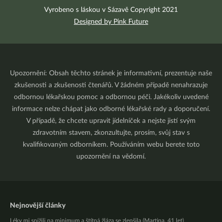
Vyrobeno s láskou v Sázavě Copyright 2021
Designed by Pink Future
Upozornění: Obsah těchto stránek je informativní, prezentuje naše
zkušenosti a zkušenosti čtenářů. V žádném případě nenahrazuje
odbornou lékařskou pomoc a odbornou péči. Jakékoliv uvedené
informace nelze chápat jako odborné lékařské rady a doporučení.
V případě, že chcete upravit jídelníček a nejste jistí svým
zdravotním stavem, zkonzultujte, prosím, svůj stav s
kvalifikovaným odborníkem. Používáním webu berete toto
upozornění na vědomí.
Nejnovější články
Léky mi snížili na minimum a štítná žláza se zlepšila (Martina, 41 let)