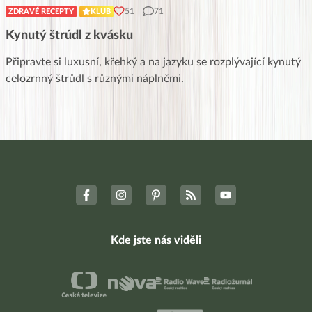
51
71
ZDRAVÉ RECEPTY
KLUB
Kynutý štrúdl z kvásku
Připravte si luxusní, křehký a na jazyku se rozplývající kynutý
celozrnný štrůdl s různými náplněmi.
Kde jste nás viděli