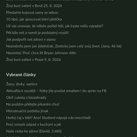
Živý kurz vaření v Brně 25. 8. 2026
Přestaňte bojovat samy se sebou
10 tipů, jak zpracovat letní jablíčka
Už vás unavuje, že někdo pořád řeší, jak byste měla vypadat?
Pět kilo mít a nemít je podstatný rozdíl!
Jak podpořit své zdraví v srpnu
Nezměnila jsem jen jídelníček. Změnila jsem celý svůj život. (Jana, 46 let)
Neumírej: Proč chce žít Bryan Johnson déle
Živý kurz vaření v Praze 9. 8. 2026
Vybrané články
Ženy, dívky, samice
Aktualita k soutěži – fotky jde posílat emailem i do zpráv na FB
Obří cuketa z biozahrady
Na podzim přidejte pikantní chuť
Menstruační potřeby jinak
Horký čaj v létě? Ano! Studené nápoje nás neochladí
Proč omezit odpad v kuchyni a jak
Naše cesta ke zdraví (David, 3 děti)