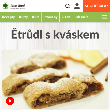
SHODIT KILA?
Recepty
Kurzy
Klub
Proměny
O Evě
Jak začít
Ětrůdl s kváskem