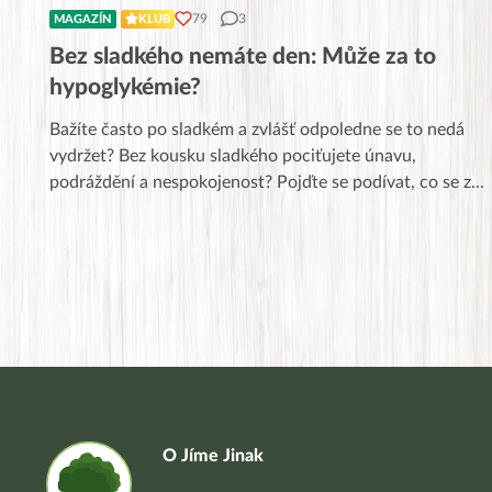
79
3
MAGAZÍN
KLUB
Bez sladkého nemáte den: Může za to
hypoglykémie?
Bažíte často po sladkém a zvlášť odpoledne se to nedá
vydržet? Bez kousku sladkého pociťujete únavu,
podráždění a nespokojenost? Pojďte se podívat, co se z
...
O Jíme Jinak