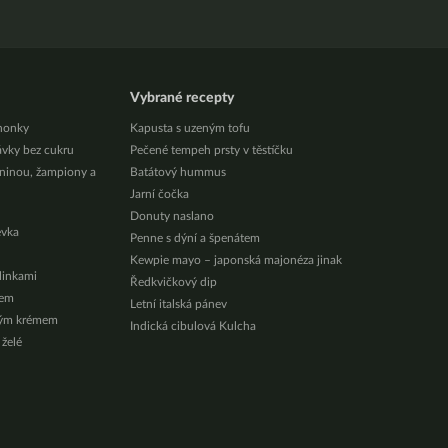
Vybrané recepty
honky
Kapusta s uzeným tofu
ávky bez cukru
Pečené tempeh prsty v těstíčku
eninou, žampiony a
Batátový hummus
Jarní čočka
Donuty naslano
évka
Penne s dýní a špenátem
Kewpie mayo – japonská majonéza jinak
ylinkami
Ředkvičkový dip
zem
Letní italská pánev
vým krémem
Indická cibulová Kulcha
 želé