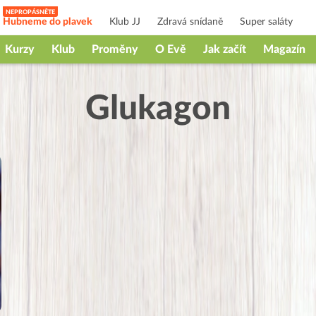
Hubneme do plavek
Klub JJ
Zdravá snídaně
Super saláty
Kurzy
Klub
Proměny
O Evě
Jak začít
Magazín
Glukagon