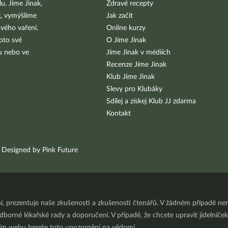
u. Jíme Jinak,
Zdravé recepty
g, vymýšlíme
Jak začít
vého vaření.
Online kurzy
oto své
O Jíme Jinak
bu nebo ve
Jíme Jinak v médiích
Recenze Jíme Jinak
Klub Jíme Jinak
Slevy pro Klubáky
Sdílej a získej Klub JJ zdarma
Kontakt
Designed by Pink Future
ní, prezentuje naše zkušenosti a zkušenosti čtenářů. V žádném případě 
orné lékařské rady a doporučení. V případě, že chcete upravit jídelníček 
ním webu berete toto upozornění na vědomí.