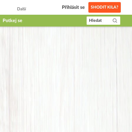
Přihlásit se
SHODIT KILA?
Další
Potkej se
Hledat