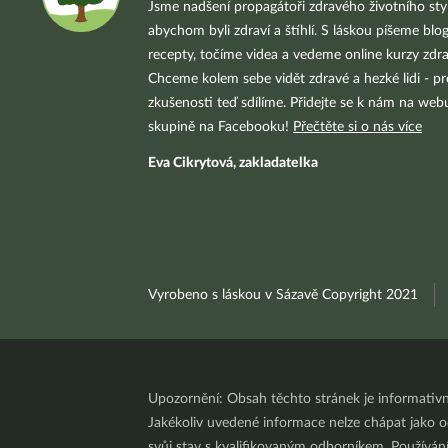
Jsme nadšení propagátoři zdravého životního styl
abychom byli zdraví a štíhlí. S láskou píšeme blo
recepty, točíme videa a vedeme online kurzy zdra
Chceme kolem sebe vidět zdravé a hezké lidi - pr
zkušenosti teď sdílíme. Přidejte se k nám na we
skupině na Facebooku!
Přečtěte si o nás více
Eva Cikrytová, zakladatelka
Vyrobeno s láskou v Sázavě Copyright 2021
Upozornění: Obsah těchto stránek je informativ
Jakékoliv uvedené informace nelze chápat jako odb
svůj stav s kvalifikovaným odborníkem. Používá