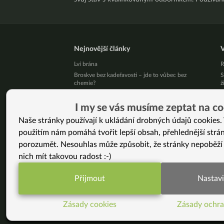
Nejnovější články
V
Lví brána
R
Broskve bez kadeřavosti – jde to vůbec bez
S
chemie?
ž
Krevní skupina a jídelníček: mýtus, který přežil 30
B
let bez jediného důkazu
9
I my se vás musíme zeptat na co
Léky mi snížili na minimum a štítná žláza se
n
Naše stránky používají k ukládání drobných údajů cookies. 
zlepšila (Martina, 41 let)
8
použitím nám pomáhá tvořit lepší obsah, přehlednější strá
Živý kurz vaření v Brně 25. 8. 2026
Z
Přestaňte bojovat samy se sebou
(
porozumět. Nesouhlas může způsobit, že stránky nepoběží
10 tipů, jak zpracovat letní jablíčka
S
nich mít takovou radost :-)
K
Už vás unavuje, že někdo pořád řeší, jak byste
měla vypadat?
A
Přijmout
Nastavi
Pět kilo mít a nemít je podstatný rozdíl!
P
Funkční nastavení potřebujeme (vždy aktivn
p
Jak podpořit své zdraví v srpnu
Š
Zásady cookies
Zásady ochra