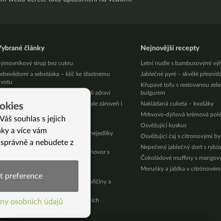
ybrané články
Nejnovější recepty
ýmovníkový sirup bez cukru
Letní nudle s bambusovými vý
ebevědomí a sebeláska – klíč ke šťastnému
Jablečné pyré – skvělé přesníd
ivotu
Křupavé tofu s restovanou zel
rusel jako první odmítl 5G síť – kvůli zdraví
bulgurem
 zajímavostí o rebarboře: je zdravá, ale zároveň i
Nakládaná cuketa – kvašáky
okies
ebezpečná
Mrkvovo-dýňová krémová pol
Váš souhlas s jejich
 potravin, které škodí vaší pleti
Osvěžující kuskus
nky a více vám
dravá strava pro děti – jak na malé nejedlíky
Osvěžující čaj s citronovými b
4.díl)
 správně a nebudete z
Nepečený jablečný dort s rybí
lezla jsem hrobníkovi z lopaty – rozhovor s
Čokoládové muffiny s mango
lárou Jíchovou
Meruňky a jablka v citrónovém
nglie: Den první – cestování
t preference
anická ataka: příznaky, spouštěče, příčiny a
í)
rvní pomoc
kola vaření: Jak na polévky v 5 krocích
ny osobních údajů