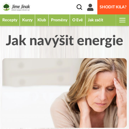
SHODIT KILA?
Recepty
Kurzy
Klub
Proměny
O Evě
Jak začít
Jak navýšit energie