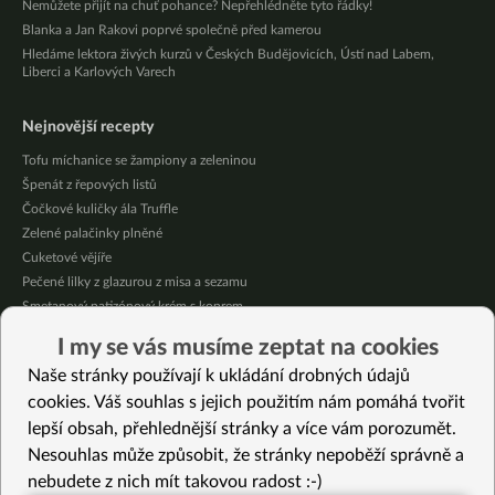
Nemůžete přijít na chuť pohance? Nepřehlédněte tyto řádky!
Blanka a Jan Rakovi poprvé společně před kamerou
Hledáme lektora živých kurzů v Českých Budějovicích, Ústí nad Labem,
Liberci a Karlových Varech
Nejnovější recepty
Tofu míchanice se žampiony a zeleninou
Špenát z řepových listů
Čočkové kuličky ála Truffle
Zelené palačinky plněné
Cuketové vějíře
Pečené lilky z glazurou z misa a sezamu
Smetanový patizónový krém s koprem
Domácí broskvová marmeláda bez cukru
I my se vás musíme zeptat na cookies
Pikantní mexická kukuřice se “sýrovou” omáčkou
Naše stránky používají k ukládání drobných údajů
Citrónové jablečné muffiny se sójovou šlehačkou
cookies. Váš souhlas s jejich použitím nám pomáhá tvořit
lepší obsah, přehlednější stránky a více vám porozumět.
Vybrané recepty
Nesouhlas může způsobit, že stránky nepoběží správně a
Kapusta na hořčici
nebudete z nich mít takovou radost :-)
Vegan vaječná tlačenka