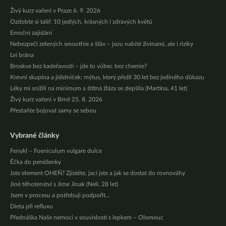
Živý kurz vaření v Praze 6. 9. 2026
Ozdobte si talíř: 10 jedlých, krásných i zdravých květů
Emoční zajídání
Nebezpečí zelených smoothie a šťáv – jsou nabité živinami, ale i riziky
Lví brána
Broskve bez kadeřavosti – jde to vůbec bez chemie?
Krevní skupina a jídelníček: mýtus, který přežil 30 let bez jediného důkazu
Léky mi snížili na minimum a štítná žláza se zlepšila (Martina, 41 let)
Živý kurz vaření v Brně 25. 8. 2026
Přestaňte bojovat samy se sebou
Vybrané články
Fenykl – Foeniculum vulgare dulce
Éčka do peněženky
Jste element OHEŇ? Zjistěte, jací jste a jak se dostat do rovnováhy
Jiné těhotenství s Jíme Jinak (Neli, 28 let)
Jsem v procesu a potřebuji podpořit…
Dieta při refluxu
Přednáška Naše nemoci v souvislosti s lepkem – Olomouc