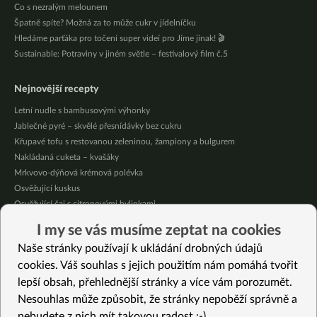
Co s nezralým melounem
Špatně spíte? Možná za to může cukr v jídelníčku
Hledáme parťáka pro točení super videí pro Jíme jinak! 🎬
Sustainable: Potraviny v jiném světle – festivalový film č.5
Nejnovější recepty
Letní nudle s bambusovými výhonky
Jablečné pyré – skvělé přesnídávky bez cukru
Křupavé tofu s restovanou zeleninou, žampiony a bulgurem
Nakládaná cuketa – kvašáky
Mrkvovo-dýňová krémová polévka
Osvěžující kuskus
Osvěžující čaj s citronovými bylinkami
Nepečený jablečný dort s rybízem
I my se vás musíme zeptat na cookies
Čokoládové muffiny s mangovým krémem
Naše stránky používají k ukládání drobných údajů
Meruňky a jablka v citrónovém želé
cookies. Váš souhlas s jejich použitím nám pomáhá tvořit
lepší obsah, přehlednější stránky a více vám porozumět.
Vybrané recepty
Nesouhlas může způsobit, že stránky nepoběží správně a
Onigiri Japan versus Italy
nebudete z nich mít takovou radost :-)