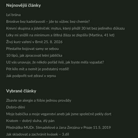
Nejnovější články
Lví brána
Broskve bez kadeřavosti – jde to vůbec bez chemie?
Krevní skupina a jídelníček: mýtus, který přežil 30 let bez jediného důkazu
Léky mi snížili na minimum a štítná žláza se zlepšila (Martina, 41 let)
Živý kurz vaření v Brně 25. 8. 2026
Přestaňte bojovat samy se sebou
10 tipů, jak zpracovat letní jablíčka
Už vás unavuje, že někdo pořád řeší, jak byste měla vypadat?
Pět kilo mít a nemít je podstatný rozdíl!
Jak podpořit své zdraví v srpnu
Vybrané články
Zbavte se alergie a fóbie jednou provždy
Dobro-dění
Moje babička a moje veganství aneb jak jsme společně pekly dort
Kratom – dobrý sluha, zlý pán
Přednáška MUDr. Strnadelové a Jana Zerzána v Praze 11.5. 2019
Jak skladovat a zachránit kvásek – 3.díl