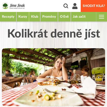
SHODIT KILA?
Recepty
Kurzy
Klub
Proměny
O Evě
Jak začít
Kolikrát denně jíst