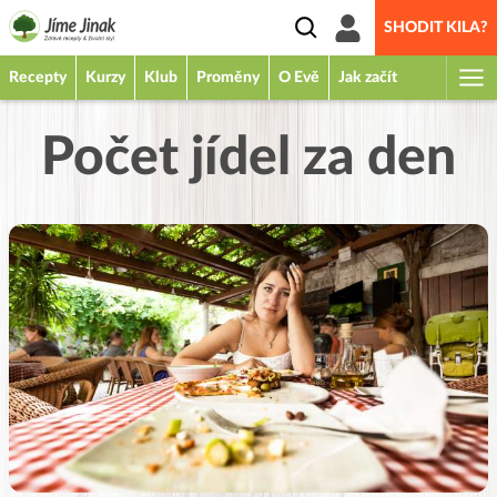
SHODIT KILA?
Recepty
Kurzy
Klub
Proměny
O Evě
Jak začít
Počet jídel za den