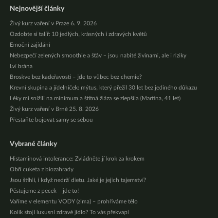
Nejnovější články
Živý kurz vaření v Praze 6. 9. 2026
Ozdobte si talíř: 10 jedlých, krásných i zdravých květů
Emoční zajídání
Nebezpečí zelených smoothie a šťáv – jsou nabité živinami, ale i riziky
Lví brána
Broskve bez kadeřavosti – jde to vůbec bez chemie?
Krevní skupina a jídelníček: mýtus, který přežil 30 let bez jediného důkazu
Léky mi snížili na minimum a štítná žláza se zlepšila (Martina, 41 let)
Živý kurz vaření v Brně 25. 8. 2026
Přestaňte bojovat samy se sebou
Vybrané články
Histaminová intolerance: Zvládněte jí krok za krokem
Obří cuketa z biozahrady
Jsou štíhlí, i když nedrží dietu. Jaké je jejich tajemství?
Pěstujeme z pecek – jde to!
Vaříme v elementu VODY (zima) – prohříváme tělo
Kolik stojí luxusní zdravé jídlo? To vás překvapí