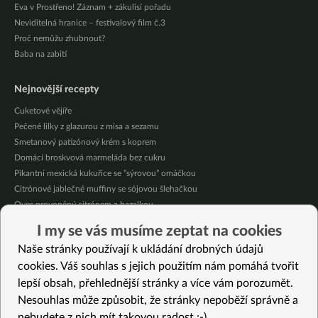
Eva v Prostřeno! Záznam + zákulisí pořadu
Neviditelná hranice – festivalový film č.3
Proč nemůžu zhubnout?
Baba na zabití
Nejnovější recepty
Cuketové vějíře
Pečené lilky z glazurou z misa a sezamu
Smetanový patizónový krém s koprem
Domácí broskvová marmeláda bez cukru
Pikantní mexická kukuřice se “sýrovou” omáčkou
Citrónové jablečné muffiny se sójovou šlehačkou
Oves provoněný citrónem a bazalkou
Nakládaná cuketa – na delší skladování
I my se vás musíme zeptat na cookies
Letní nudle s bambusovými výhonky
Naše stránky používají k ukládání drobných údajů
Jablečné pyré – skvělé přesnídávky bez cukru
cookies. Váš souhlas s jejich použitím nám pomáhá tvořit
lepší obsah, přehlednější stránky a více vám porozumět.
Vybrané recepty
Nesouhlas může způsobit, že stránky nepoběží správně a
Cizrnový salát s tahini dresinkem
nebudete z nich mít takovou radost :-)