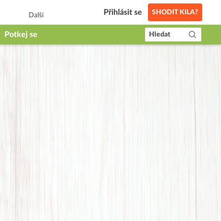
Přihlásit se
SHODIT KILA?
Další
Potkej se
Hledat