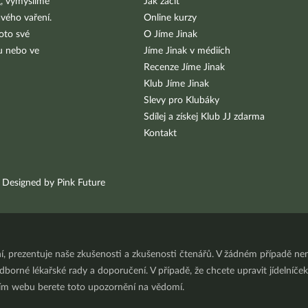
g, vymýšlíme
Jak začít
vého vaření.
Online kurzy
oto své
O Jíme Jinak
bu nebo ve
Jíme Jinak v médiích
Recenze Jíme Jinak
Klub Jíme Jinak
Slevy pro Klubáky
Sdílej a získej Klub JJ zdarma
Kontakt
Designed by Pink Future
ní, prezentuje naše zkušenosti a zkušenosti čtenářů. V žádném případě 
orné lékařské rady a doporučení. V případě, že chcete upravit jídelníček 
ním webu berete toto upozornění na vědomí.