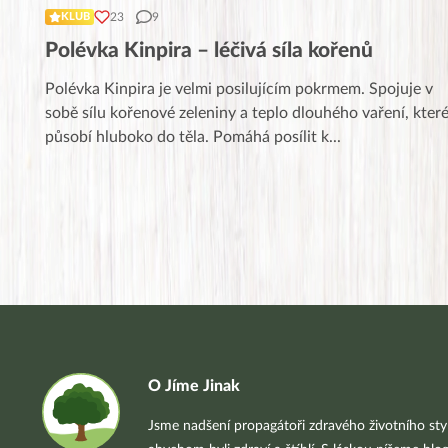
23
9
KLUB
Polévka Kinpira – léčivá síla kořenů
Polévka Kinpira je velmi posilujícím pokrmem. Spojuje v
sobě sílu kořenové zeleniny a teplo dlouhého vaření, kter
působí hluboko do těla. Pomáhá posílit k
...
O Jíme Jinak
Jsme nadšení propagátoři zdravého životního styl