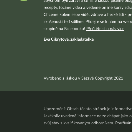
abychom byli zdraví a štíhlí. S láskou píšeme blo
recepty, točíme videa a vedeme online kurzy zdra
Chceme kolem sebe vidět zdravé a hezké lidi - pr
zkušenosti teď sdílíme. Přidejte se k nám na we
skupině na Facebooku!
Přečtěte si o nás více
Eva Cikrytová, zakladatelka
Vyrobeno s láskou v Sázavě Copyright 2021
Upozornění: Obsah těchto stránek je informativ
Jakékoliv uvedené informace nelze chápat jako odb
svůj stav s kvalifikovaným odborníkem. Používá