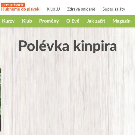
Hubneme do plavek
Klub JJ
Zdravá snídaně
Super saláty
Kurzy
Klub
Proměny
O Evě
Jak začít
Magazín
Polévka kinpira