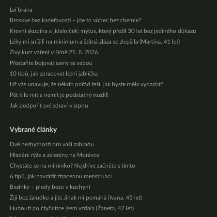
Lví brána
Broskve bez kadeřavosti – jde to vůbec bez chemie?
Krevní skupina a jídelníček: mýtus, který přežil 30 let bez jediného důkazu
Léky mi snížili na minimum a štítná žláza se zlepšila (Martina, 41 let)
Živý kurz vaření v Brně 25. 8. 2026
Přestaňte bojovat samy se sebou
10 tipů, jak zpracovat letní jablíčka
Už vás unavuje, že někdo pořád řeší, jak byste měla vypadat?
Pět kilo mít a nemít je podstatný rozdíl!
Jak podpořit své zdraví v srpnu
Vybrané články
Dvě nezbytnosti pro vaši zahradu
Hledání rýže a zeleniny na Morávce
Chystáte se na miminko? Nejdříve začněte s tímto
6 tipů, jak navrátit ztracenou menstruaci
Bezinky – plody bezu v kuchyni
Žiji bez žaludku a jíst Jinak mi pomáhá (Ivana, 45 let)
Hubnutí po čtyřicítce jsem vzdala (Žaneta, 42 let)