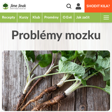
SHODIT KILA?
Recepty
Kurzy
Klub
Proměny
O Evě
Jak začít
Problémy mozku