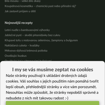
Bílá mouka – velké dílo zkázy
Koupelnová kosmetika – chemická past nebo přírodní ráj?
Jak zastavit průjem u dětí
Nejnovější recepty
Letní nudle s bambusovými výhonky
Jablečné pyré – skvělé přesnídávky bez cukru
Křupavé tofu s restovanou zeleninou, žampiony a bulgurem
Nakládaná cuketa – kvašáky
Mrkvovo-dýňová krémová polévka
Osvěžující kuskus
Osvěžující čaj s citronovými bylinkami
Nepečený jablečný dort s rybízem
I my se vás musíme zeptat na cookies
Čokoládové muffiny s mangovým krémem
Naše stránky používají k ukládání drobných údajů
Meruňky a jablka v citrónovém želé
cookies. Váš souhlas s jejich použitím nám pomáhá tvořit
lepší obsah, přehlednější stránky a více vám porozumět.
Vybrané recepty
Nesouhlas může způsobit, že stránky nepoběží správně a
Hladká jáhlová kaše s čokoládou, skořicí a pistáciemi
nebudete z nich mít takovou radost :-)
Italský těstovinový salát