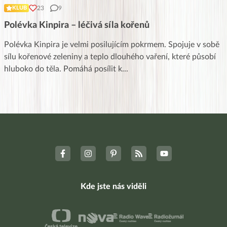
23
9
KLUB
Polévka Kinpira – léčivá síla kořenů
Polévka Kinpira je velmi posilujícím pokrmem. Spojuje v sobě
sílu kořenové zeleniny a teplo dlouhého vaření, které působí
hluboko do těla. Pomáhá posílit k
...
Kde jste nás viděli