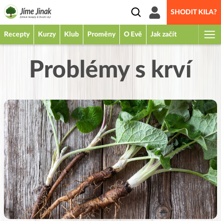
SHODIT KILA?
Recepty
Kurzy
Klub
Proměny
O Evě
Jak začít
Problémy s krví