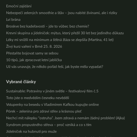
Emoční zajídání
Nebezpečí zelených smoothie a šťáv – jsou nabité živinami, ale i riziky
Lví brána
Broskve bez kadeřavosti – jde to vůbec bez chemie?
Krevní skupina a jídelníček: mýtus, který přežil 30 let bez jediného důkazu
Léky mi snížili na minimum a štítná žláza se zlepšila (Martina, 41 let)
Živý kurz vaření v Brně 25. 8. 2026
Přestaňte bojovat samy se sebou
10 tipů, jak zpracovat letní jablíčka
Už vás unavuje, že někdo pořád řeší, jak byste měla vypadat?
Vybrané články
Sustainable: Potraviny v jiném světle – festivalový film č.5
Toto jste o medvědím česneku nevěděli
Vstupenky na besedu s Vladimírem Kafkou kupujte online
Pórek – zelenina pro zdraví střev a krásnou pleť
Nechci mít nálepku “ostruha”. Jsem zdravá a nemám žádný problém! (Ajka)
Syndrom propustného střeva – proč vzniká a co s tím
Jídelníček na hubnutí pro muže