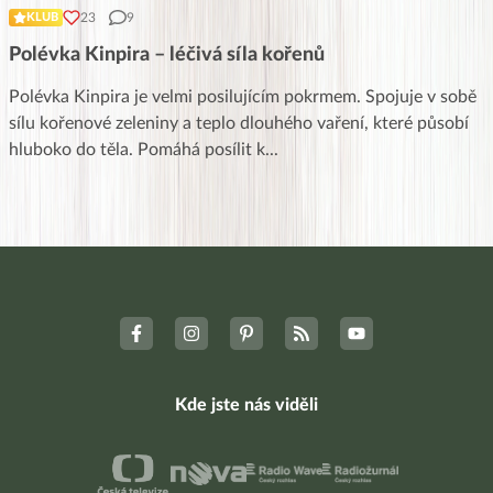
23
9
KLUB
Polévka Kinpira – léčivá síla kořenů
Polévka Kinpira je velmi posilujícím pokrmem. Spojuje v sobě
sílu kořenové zeleniny a teplo dlouhého vaření, které působí
hluboko do těla. Pomáhá posílit k
...
Kde jste nás viděli