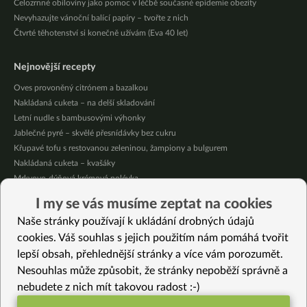
Celozrnné obiloviny jako pomoc v léčbě současné epidemie obezity
Nevyhazujte vánoční balící papíry – tvořte z nich
Čtvrté těhotenství si konečně užívám (Eva 40 let)
Nejnovější recepty
Oves provoněný citrónem a bazalkou
Nakládaná cuketa – na delší skladování
Letní nudle s bambusovými výhonky
Jablečné pyré – skvělé přesnídávky bez cukru
Křupavé tofu s restovanou zeleninou, žampiony a bulgurem
Nakládaná cuketa – kvašáky
Mrkvovo-dýňová krémová polévka
Osvěžující kuskus
I my se vás musíme zeptat na cookies
Osvěžující čaj s citronovými bylinkami
Naše stránky používají k ukládání drobných údajů
Nepečený jablečný dort s rybízem
cookies. Váš souhlas s jejich použitím nám pomáhá tvořit
lepší obsah, přehlednější stránky a více vám porozumět.
Vybrané recepty
Nesouhlas může způsobit, že stránky nepoběží správně a
Jablečný litý koláč s hrozinkami
nebudete z nich mít takovou radost :-)
Bezlepkový krémový dortík s ovocem