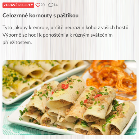
20
14
ZDRAVÉ RECEPTY
Celozrnné kornouty s paštikou
Tyto jakoby kremrole, určitě neurazí nikoho z vašich hostů.
Výborně se hodí k pohoštění a k různým svátečním
příležitostem.