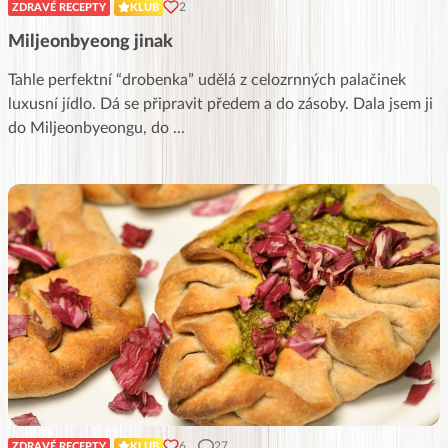
2
ZDRAVÉ RECEPTY
KLUB
Miljeonbyeong jinak
Tahle perfektní “drobenka” udělá z celozrnných palačinek
luxusní jídlo. Dá se připravit předem a do zásoby. Dala jsem ji
do Miljeonbyeongu, do
...
6
27
ZDRAVÉ RECEPTY
KLUB