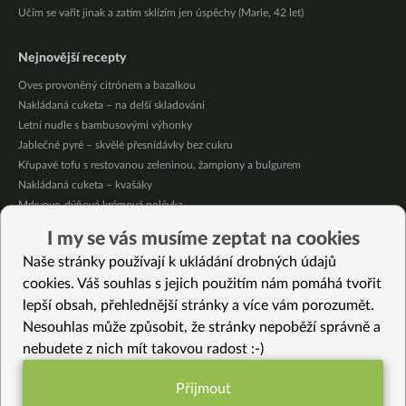
Učím se vařit jinak a zatím sklízím jen úspěchy (Marie, 42 let)
Nejnovější recepty
Oves provoněný citrónem a bazalkou
Nakládaná cuketa – na delší skladování
Letní nudle s bambusovými výhonky
Jablečné pyré – skvělé přesnídávky bez cukru
Křupavé tofu s restovanou zeleninou, žampiony a bulgurem
Nakládaná cuketa – kvašáky
Mrkvovo-dýňová krémová polévka
Osvěžující kuskus
I my se vás musíme zeptat na cookies
Osvěžující čaj s citronovými bylinkami
Naše stránky používají k ukládání drobných údajů
Nepečený jablečný dort s rybízem
cookies. Váš souhlas s jejich použitím nám pomáhá tvořit
lepší obsah, přehlednější stránky a více vám porozumět.
Vybrané recepty
Nesouhlas může způsobit, že stránky nepoběží správně a
Zázvorové jáhly s dýní
nebudete z nich mít takovou radost :-)
Chana masala
Lískooříškový dortík (bez lepku)
Přijmout
Rychlé plněné švestkové knedlíky bez lepku
Funkční nastavení potřebujeme (vždy