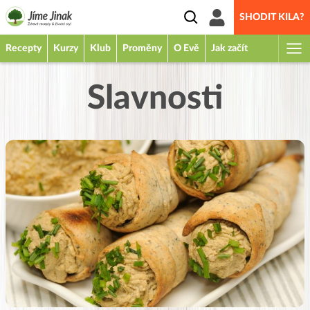
SHODIT KILA?
Recepty
Kurzy
Klub
Proměny
O Evě
Jak začít
Slavnosti