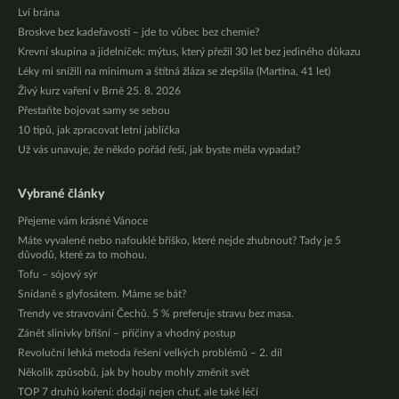
Lví brána
Broskve bez kadeřavosti – jde to vůbec bez chemie?
Krevní skupina a jídelníček: mýtus, který přežil 30 let bez jediného důkazu
Léky mi snížili na minimum a štítná žláza se zlepšila (Martina, 41 let)
Živý kurz vaření v Brně 25. 8. 2026
Přestaňte bojovat samy se sebou
10 tipů, jak zpracovat letní jablíčka
Už vás unavuje, že někdo pořád řeší, jak byste měla vypadat?
Vybrané články
Přejeme vám krásné Vánoce
Máte vyvalené nebo nafouklé bříško, které nejde zhubnout? Tady je 5
důvodů, které za to mohou.
Tofu – sójový sýr
Snídaně s glyfosátem. Máme se bát?
Trendy ve stravování Čechů. 5 % preferuje stravu bez masa.
Zánět slinivky břišní – příčiny a vhodný postup
Revoluční lehká metoda řešení velkých problémů – 2. díl
Několik způsobů, jak by houby mohly změnit svět
TOP 7 druhů koření: dodají nejen chuť, ale také léčí