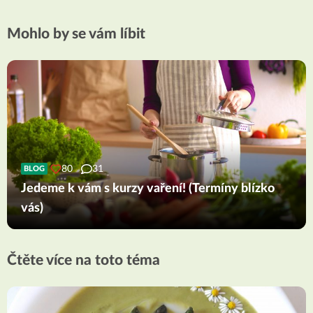
Mohlo by se vám líbit
80
31
BLOG
Jedeme k vám s kurzy vaření! (Termíny blízko
vás)
Čtěte více na toto téma