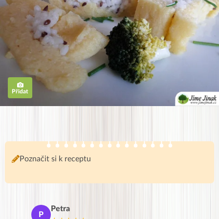
Přidat
Poznačit si k receptu
Petra
Ma
P
M