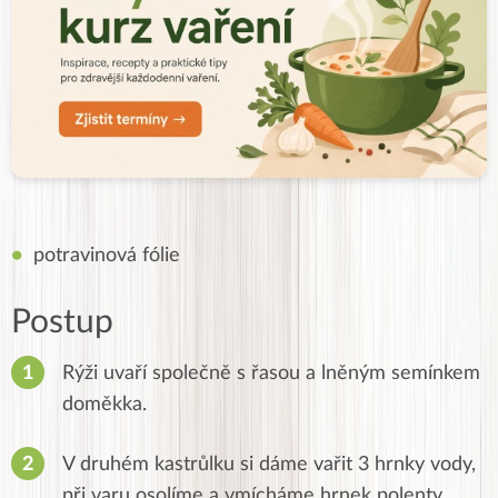
potravinová fólie
Postup
Rýži uvaří společně s řasou a lněným semínkem
doměkka.
V druhém kastrůlku si dáme vařit 3 hrnky vody,
při varu osolíme a vmícháme hrnek polenty.