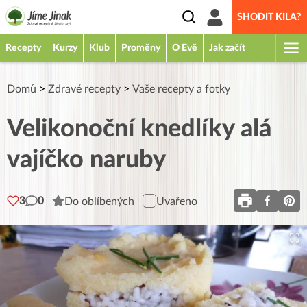
SHODIT KILA?
Recepty
Kurzy
Klub
Proměny
O Evě
Jak začít
Domů
>
Zdravé recepty
>
Vaše recepty a fotky
Velikonoční knedlíky alá
vajíčko naruby
3
0
Do oblíbených
Uvařeno