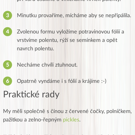
Minutku provaříme, mícháme aby se nepřipálila.
Zvolenou formu vyložíme potravinovou fólií a
vrstvíme polentu, rýží se semínkem a opět
navrch polentu.
Necháme chvíli ztuhnout.
Opatrně vyndáme i s fólií a krájíme :-)
Praktické rady
My měli společně s čínou z červené čočky, polníčkem,
pažitkou a zelno-řepným
pickles
.