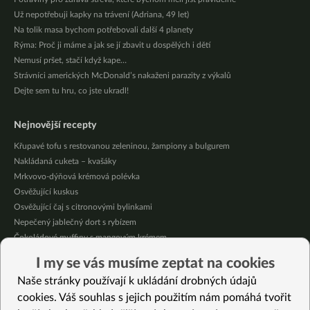
Už nepotřebuji kapky na trávení (Adriana, 49 let)
Na tolik masa bychom potřebovali další 4 planety
Rýma: Proč ji máme a jak se jí zbavit u dospělých i dětí
Nemusí pršet, stačí když kape…
Strávníci amerických McDonald’s nakaženi parazity z výkalů
Dejte sem tu hru, co jste ukradl!
Nejnovější recepty
Křupavé tofu s restovanou zeleninou, žampiony a bulgurem
Nakládaná cuketa – kvašáky
Mrkvovo-dýňová krémová polévka
Osvěžující kuskus
Osvěžující čaj s citronovými bylinkami
Nepečený jablečný dort s rybízem
Čokoládové muffiny s mangovým krémem
Meruňky a jablka v citrónovém želé
I my se vás musíme zeptat na cookies
Krémová zeleninová polévka s koprem a vločkami
Naše stránky používají k ukládání drobných údajů
Celozrnná rýže basmati se zeleninou
cookies. Váš souhlas s jejich použitím nám pomáhá tvořit