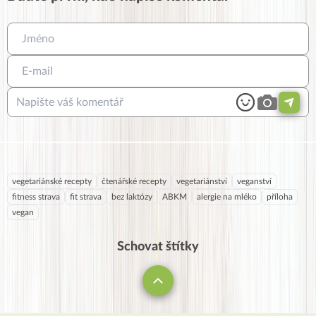
vegetariánské recepty
čtenářské recepty
vegetariánství
veganství
fitness strava
fit strava
bez laktózy
ABKM
alergie na mléko
příloha
vegan
Schovat štítky