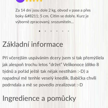
★★★★★
★
k,
Za 14 dní jsou dole 2 kg, obvod v pase a přes
Dnes jse
znání pro
boky &#8211; 5 cm. Cítím se dobře. Kurz je
zapadlé p
…
výborně zpracovaný, srozumiteln…
od EVY. 
Základní informace
Při včerejším uspáváním dcery jsem si tak přemýšlela
jak alespoň trochu letos “držet” Velikonoce (dítko 8
týdnů a pořád ještě tak nějak nestíhám :-D) a
napadnul mě tenhle veselý knedlík. Babička chvíli
podrndala a mě se povedlo zrealizovat :-D
Ingredience a pomůcky