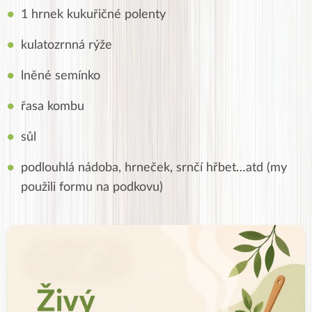
1 hrnek kukuřičné polenty
kulatozrnná rýže
lněné semínko
řasa kombu
sůl
podlouhlá nádoba, hrneček, srnčí hřbet…atd (my
použili formu na podkovu)