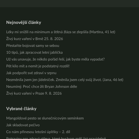
Nejnovější články
Léky mi snížili na minimum a štítná žláza se zlepšila (Martina, 41 let)
Živý kurz vaření v Brně 25. 8. 2026
Přestaňte bojovat samy se sebou
10 tipů, jak zpracovat letní jablíčka
Už vás unavuje, že někdo pořád řeší, jak byste měla vypadat?
Pět kilo mít a nemít je podstatný rozdíl!
Jak podpořit své zdraví v srpnu
Nezměnila jsem jen jídelníček. Změnila jsem celý svůj život. (Jana, 46 let)
Neumírej: Proč chce žít Bryan Johnson déle
Živý kurz vaření v Praze 9. 8. 2026
Vybrané články
Mangoldové pesto se slunečnicovým semínkem
Jak skladovat pečivo
Co nám přinesou letošní úplňky – 2. díl
Potraviny pro zdravá střeva, které bychom měli jíst pravidelně