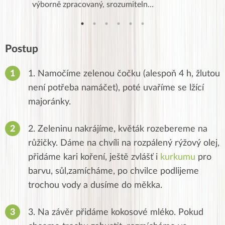
…
výborně zpracovaný, srozumiteln…
od EVY. 
Postup
1. Namočíme zelenou čočku (alespoň 4 h, žlutou
není potřeba namáčet), poté uvaříme se lžící
majoránky.
2. Zeleninu nakrájíme, květák rozebereme na
růžičky. Dáme na chvíli na rozpálený rýžový olej,
přidáme kari koření, ještě zvlášť i
kurkumu
pro
barvu, sůl,zamícháme, po chvilce podlijeme
trochou vody a dusíme do měkka.
3. Na závěr přidáme kokosové mléko. Pokud