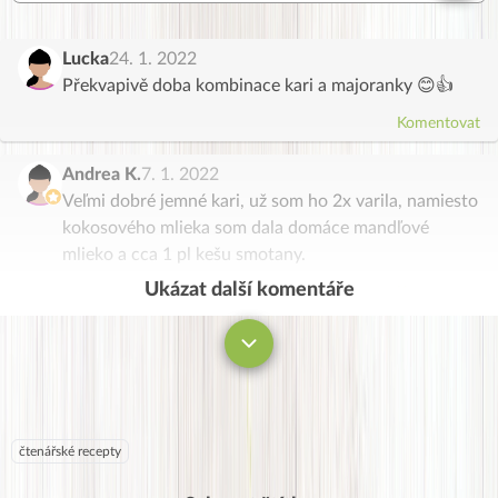
Lucka
24. 1. 2022
Překvapivě doba kombinace kari a majoranky 😊👍
Komentovat
Andrea K.
7. 1. 2022
Veľmi dobré jemné kari, už som ho 2x varila, namiesto
kokosového mlieka som dala domáce mandľové
mlieko a cca 1 pl kešu smotany.
Ukázat další komentáře
Komentovat
čtenářské recepty