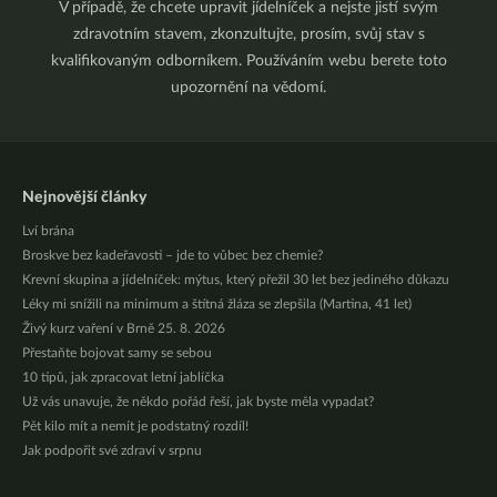
V případě, že chcete upravit jídelníček a nejste jistí svým
zdravotním stavem, zkonzultujte, prosím, svůj stav s
kvalifikovaným odborníkem. Používáním webu berete toto
upozornění na vědomí.
Nejnovější články
Lví brána
Broskve bez kadeřavosti – jde to vůbec bez chemie?
Krevní skupina a jídelníček: mýtus, který přežil 30 let bez jediného důkazu
Léky mi snížili na minimum a štítná žláza se zlepšila (Martina, 41 let)
Živý kurz vaření v Brně 25. 8. 2026
Přestaňte bojovat samy se sebou
10 tipů, jak zpracovat letní jablíčka
Už vás unavuje, že někdo pořád řeší, jak byste měla vypadat?
Pět kilo mít a nemít je podstatný rozdíl!
Jak podpořit své zdraví v srpnu