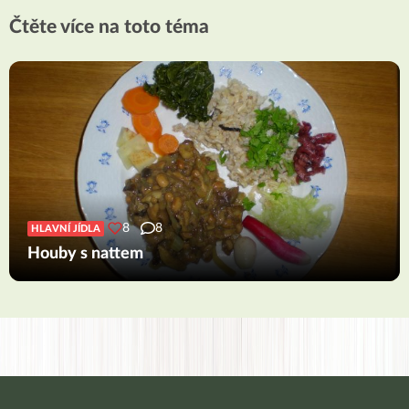
Čtěte více na toto téma
8
8
HLAVNÍ JÍDLA
Houby s nattem