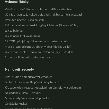
Vybrané články
Večeříte pozdě? Studie zjistila, co to dělá s vaším tělem
Už vás unavuje, že někdo pořád řeší, jak byste měla vypadat?
Proč děti nechtějí jíst a co s tím
Rakovina mi vzala ženské orgány i žaludek (Blanka, 45 let)
Jak to bylo dál?
Jak se naučit lelkovat (Irma)
19 TOP tipů, jak využít sezamovou pastou tahini
Musela jsem oslepnout, abych viděla (Vlaďka 36 let)
Jak dostat tepelně upravenou zeleninu (nejen) do dětí
5. Jak posílit imunitu a dobrou náladu
Nejnovější recepty
Letní nudle s bambusovými výhonky
Jablečné pyré – skvělé přesnídávky bez cukru
Křupavé tofu s restovanou zeleninou, žampiony a bulgurem
Nakládaná cuketa – kvašáky
Mrkvovo-dýňová krémová polévka
Osvěžující kuskus