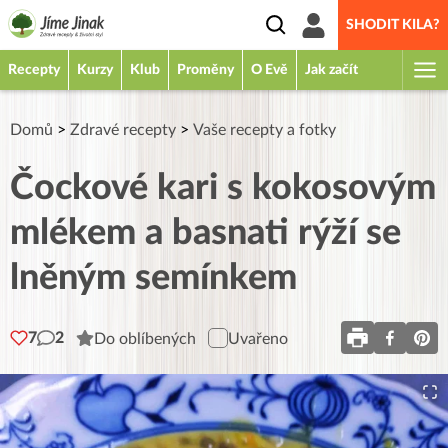
SHODIT KILA?
Recepty
Kurzy
Klub
Proměny
O Evě
Jak začít
Domů
>
Zdravé recepty
>
Vaše recepty a fotky
Čockové kari s kokosovým
mlékem a basnati rýží se
lněným semínkem
7
2
Do oblíbených
Uvařeno