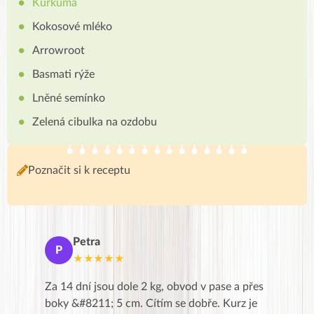
Kurkuma
Kokosové mléko
Arrowroot
Basmati rýže
Lněné semínko
Zelená cibulka na ozdobu
Poznačit si k receptu
Petra
Ma
P
M
★★★★★
★
k,
Za 14 dní jsou dole 2 kg, obvod v pase a přes
Dnes jse
znání pro
boky &#8211; 5 cm. Cítím se dobře. Kurz je
zapadlé p